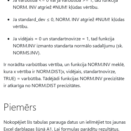
NORM. INV atgriež #NUM! kļūdas vērtību.
Ja standard_dev ≤ 0, NORM. INV atgriež #NUM! kļūdas
vērtību.
Ja vidējais = 0 un standartnovirze = 1, tad funkcija
NORM.INV izmanto standarta normālo sadalījumu (sk.
NORMS.INV).
Ir norādīta varbūtības vērtība, un funkcija NORM.INV meklē,
kura x vērtība ir NORM.DIST(x, vidējais, standartnovirze,
TRUE) = varbūtība. Tādējādi funkcijas NORM.INV precizitāte
ir atkarīga no NORM.DIST precizitātes.
Piemērs
Nokopējiet šīs tabulas parauga datus un ielīmējiet tos jaunas
Excel darblapas šūnā A1. Lai formulas parādītu rezultātus,