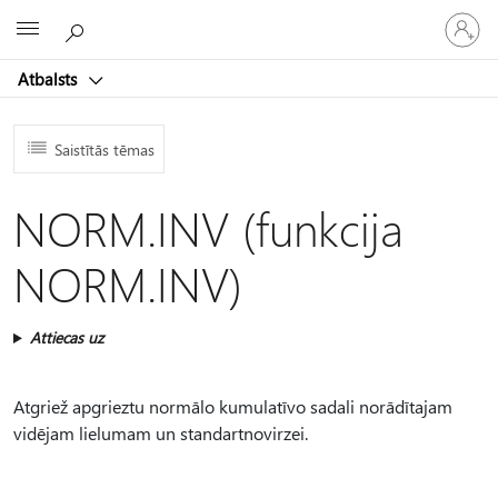
Pieraksti
Microsoft
savā
kontā
Atbalsts
Saistītās tēmas
NORM.INV (funkcija
NORM.INV)
Attiecas uz
Atgriež apgrieztu normālo kumulatīvo sadali norādītajam
vidējam lielumam un standartnovirzei.