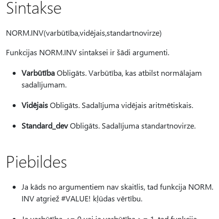
Sintakse
NORM.INV(varbūtība,vidējais,standartnovirze)
Funkcijas NORM.INV sintaksei ir šādi argumenti.
Varbūtība
Obligāts. Varbūtība, kas atbilst normālajam
sadalījumam.
Vidējais
Obligāts. Sadalījuma vidējais aritmētiskais.
Standard_dev
Obligāts. Sadalījuma standartnovirze.
Piebildes
Ja kāds no argumentiem nav skaitlis, tad funkcija NORM.
INV atgriež #VALUE! kļūdas vērtību.
Ja varbūtība <= 0 vai ja varbūtība >= 1, tad funkcija