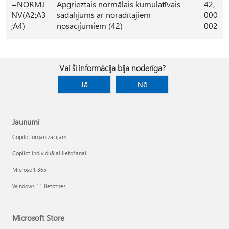
=NORM.I
Apgrieztais normālais kumulatīvais
42,
NV(A2;A3
sadalījums ar norādītajiem
000
;A4)
nosacījumiem (42)
002
Vai šī informācija bija noderīga?
Jā
Nē
Jaunumi
Copilot organizācijām
Copilot individuālai lietošanai
Microsoft 365
Windows 11 lietotnes
Microsoft Store