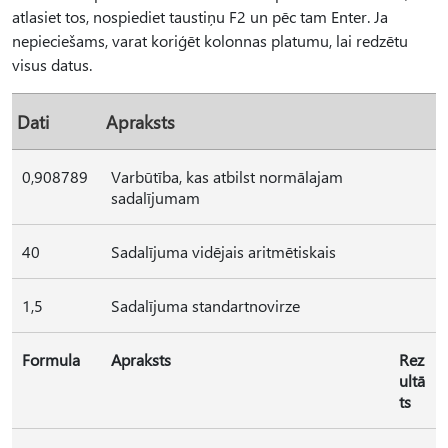
atlasiet tos, nospiediet taustiņu F2 un pēc tam Enter. Ja
nepieciešams, varat koriģēt kolonnas platumu, lai redzētu
visus datus.
Dati
Apraksts
0,908789
Varbūtība, kas atbilst normālajam
sadalījumam
40
Sadalījuma vidējais aritmētiskais
1,5
Sadalījuma standartnovirze
Formula
Apraksts
Rez
ultā
ts