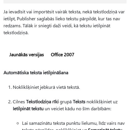
Ja ievadīsit vai importēsit vairāk teksta, nekā tekstlodziņā var
ietilpt, Publisher saglabās lieko tekstu pārpildē, kur tas nav
redzams. Tālāk ir sniegti daži veidi, kā tekstu ietilpināt
tekstlodziņā.
Jaunākās versijas
Office 2007
Automātiska teksta ietilpināšana
Noklikšķiniet jebkurā vietā tekstā.
Cilnes
Tekstlodziņa rīki
grupā
Teksts
noklikšķiniet uz
Ietilpināt tekstu
un veiciet kādu no šīm darbībām:
Lai samazinātu teksta punktu lielumu, līdz vairs nav
teksta pārpildes, noklikšķiniet uz
Samazināt tekstu,