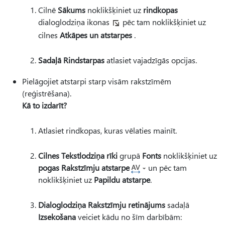
Cilnē
Sākums
noklikšķiniet uz
rindkopas
dialoglodziņa ikonas
pēc tam noklikšķiniet uz
cilnes
Atkāpes un atstarpes
.
Sadaļā Rindstarpas
atlasiet vajadzīgās opcijas.
Pielāgojiet atstarpi starp visām rakstzīmēm
(reģistrēšana).
Kā to izdarīt?
Atlasiet rindkopas, kuras vēlaties mainīt.
Cilnes Tekstlodziņa rīki
grupā
Fonts
noklikšķiniet uz
pogas Rakstzīmju atstarpe
un pēc tam
noklikšķiniet uz
Papildu atstarpe
.
Dialoglodziņa Rakstzīmju retinājums
sadaļā
Izsekošana
veiciet kādu no šīm darbībām: