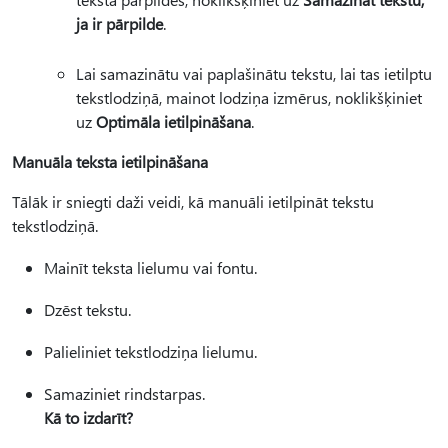
ja ir pārpilde
.
Lai samazinātu vai paplašinātu tekstu, lai tas ietilptu
tekstlodziņā, mainot lodziņa izmērus, noklikšķiniet
uz
Optimāla ietilpināšana
.
Manuāla teksta ietilpināšana
Tālāk ir sniegti daži veidi, kā manuāli ietilpināt tekstu
tekstlodziņā.
Mainīt teksta lielumu vai fontu.
Dzēst tekstu.
Palieliniet tekstlodziņa lielumu.
Samaziniet rindstarpas.
Kā to izdarīt?