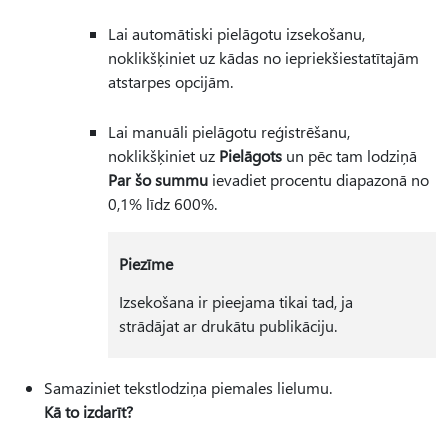
Lai automātiski pielāgotu izsekošanu,
noklikšķiniet uz kādas no iepriekšiestatītajām
atstarpes opcijām.
Lai manuāli pielāgotu reģistrēšanu,
noklikšķiniet uz
Pielāgots
un pēc tam lodziņā
Par šo summu
ievadiet procentu diapazonā no
0,1% līdz 600%.
Piezīme
Izsekošana ir pieejama tikai tad, ja
strādājat ar drukātu publikāciju.
Samaziniet tekstlodziņa piemales lielumu.
Kā to izdarīt?