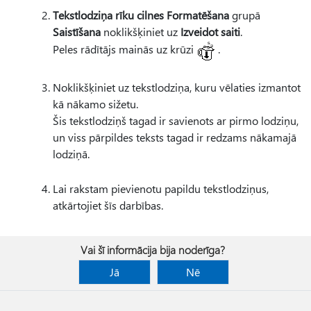
Tekstlodziņa rīku cilnes Formatēšana
grupā
Saistīšana
noklikšķiniet uz
Izveidot saiti
.
Peles rādītājs mainās uz krūzi
.
Noklikšķiniet uz tekstlodziņa, kuru vēlaties izmantot
kā nākamo sižetu.
Šis tekstlodziņš tagad ir savienots ar pirmo lodziņu,
un viss pārpildes teksts tagad ir redzams nākamajā
lodziņā.
Lai rakstam pievienotu papildu tekstlodziņus,
atkārtojiet šīs darbības.
Vai šī informācija bija noderīga?
Jā
Nē