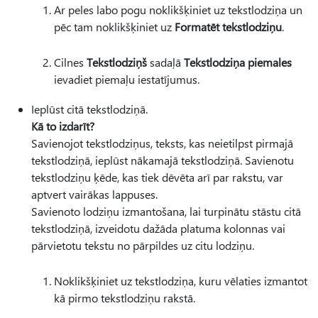
Ar peles labo pogu noklikšķiniet uz tekstlodziņa un
pēc tam noklikšķiniet uz
Formatēt tekstlodziņu
.
Cilnes
Tekstlodziņš
sadaļā
Tekstlodziņa piemales
ievadiet piemaļu iestatījumus.
Ieplūst citā tekstlodziņā.
Kā to izdarīt?
Savienojot tekstlodziņus, teksts, kas neietilpst pirmajā
tekstlodziņā, ieplūst nākamajā tekstlodziņā. Savienotu
tekstlodziņu ķēde, kas tiek dēvēta arī par rakstu, var
aptvert vairākas lappuses.
Savienoto lodziņu izmantošana, lai turpinātu stāstu citā
tekstlodziņā, izveidotu dažāda platuma kolonnas vai
pārvietotu tekstu no pārpildes uz citu lodziņu.
Noklikšķiniet uz tekstlodziņa, kuru vēlaties izmantot
kā pirmo tekstlodziņu rakstā.