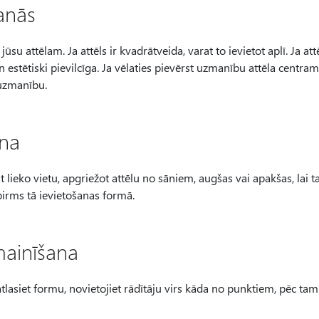
anās
 jūsu attēlam. Ja attēls ir kvadrātveida, varat to ievietot aplī. Ja att
 estētiski pievilcīga. Ja vēlaties pievērst uzmanību attēla centra
 uzmanību.
ana
 lieko vietu, apgriežot attēlu no sāniem, augšas vai apakšas, lai t
irms tā ievietošanas formā.
mainīšana
atlasiet formu, novietojiet rādītāju virs kāda no punktiem, pēc tam 