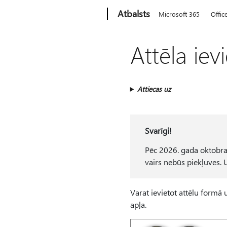
Microsoft
Atbalsts
Microsoft 365
Offic
Attēla ie
Attiecas uz
Svarīgi!
Pēc 2026. gada oktobra
vairs nebūs piekļuves. 
Varat ievietot attēlu formā 
apļa.