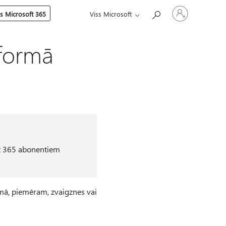
Pierakstieties
es Microsoft 365
Viss Microsoft
savā
kontā
 formā
ft 365 abonentiem
ormā, piemēram, zvaigznes vai