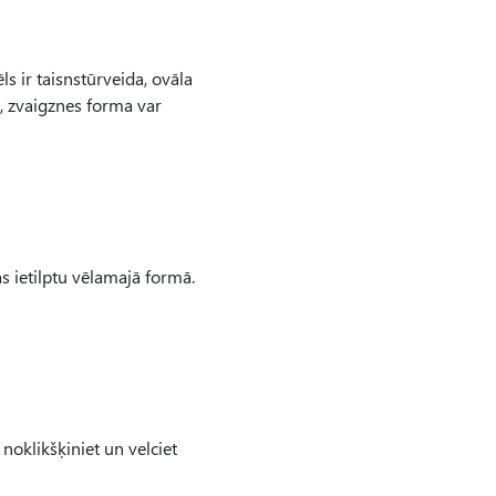
ēls ir taisnstūrveida, ovāla
m, zvaigznes forma var
as ietilptu vēlamajā formā.
noklikšķiniet un velciet