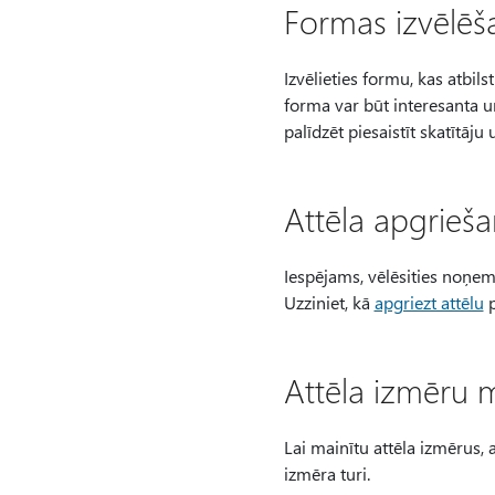
Formas izvēlēš
Izvēlieties formu, kas atbilst
forma var būt interesanta un
palīdzēt piesaistīt skatītāju
Attēla apgrieš
Iespējams, vēlēsities noņemt
Uzziniet, kā
apgriezt attēlu
p
Attēla izmēru 
Lai mainītu attēla izmērus, 
izmēra turi.