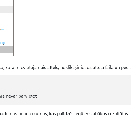
, kurā ir ievietojamais attēls, noklikšķiniet uz attēla faila un pēc
mā nevar pārvietot.
 padomus un ieteikumus, kas palīdzēs iegūt vislabākos rezultātus.