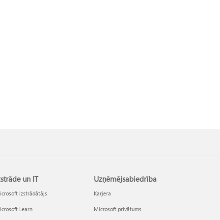
zstrāde un IT
Uzņēmējsabiedrība
crosoft izstrādātājs
Karjera
crosoft Learn
Microsoft privātums