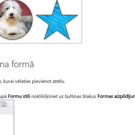
ana formā
 kurai vēlaties pievienot attēlu.
upā
Formu stili
noklikšķiniet uz bultiņas blakus
Formas aizpildīju