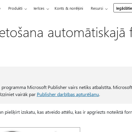
e
Produkti
Ierīces
Konts & norēķini
Resursi
Iegādāti
vietošana automātiskajā
 programma Microsoft Publisher vairs netiks atbalstīta. Microso
Uzziniet vairāk par
Publisher darbības apturēšanu
.
un piešķirt izskatu, kas atveido attēlu, kas ir apgriezts noteiktā f