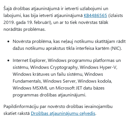
Šajā drošības atjauninājumā ir ietverti uzlabojumi un
labojumi, kas bija ietverti atjauninājumā
KB4486565
(izlaists
2019. gada 19. februārī), un ar to tiek novērstas tālāk
norādītās problēmas.
Novērsta problēma, kas neļauj notikumu skatītājam rādīt
dažus notikumu aprakstus tīkla interfeisa kartēm (NIC).
Internet Explorer, Windows programmu platformas un
sistēmu, Windows Cryptography, Windows Hyper-V,
Windows krātuves un failu sistēmu, Windows
Fundamentals, Windows Server, Windows kodola,
Windows MSXML un Microsoft JET datu bāzes
programmas drošības atjauninājumi.
Papildinformāciju par novērsto drošības ievainojamību
skatiet rakstā
Drošības atjauninājumu ceļvedis
.