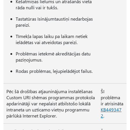
Kešatmiņas lielums un atrašanās vieta
rāda nulli vai ir tukšs.
Tastatūras īsinājumtaustiņi nedarbojas
pareizi.
Tīmekļa lapas laiku pa laikam netiek
ielādētas vai atveidotas pareizi.
Problēmas ietekmē akreditācijas datu
paziņojumus.
Rodas problēmas, lejupielādējot failus.
Pēc šā drošības atjauninājuma instalēšanas
Šī
Custom URI shēmas programmas protokola
problēma
apdarinātāji var nepalaist atbilstošo lokālā
ir atrisināta
intraneta un uzticamo vietņu programmu
KB449347
pārlūkā Internet Explorer.
2
.