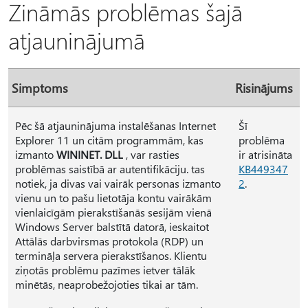
Zināmās problēmas šajā
atjauninājumā
Simptoms
Risinājums
Pēc šā atjauninājuma instalēšanas Internet
Šī
Explorer 11 un citām programmām, kas
problēma
izmanto
WININET. DLL
, var rasties
ir atrisināta
problēmas saistībā ar autentifikāciju. tas
KB449347
notiek, ja divas vai vairāk personas izmanto
2
.
vienu un to pašu lietotāja kontu vairākām
vienlaicīgām pierakstīšanās sesijām vienā
Windows Server balstītā datorā, ieskaitot
Attālās darbvirsmas protokola (RDP) un
termināļa servera pierakstīšanos. Klientu
ziņotās problēmu pazīmes ietver tālāk
minētās, neaprobežojoties tikai ar tām.