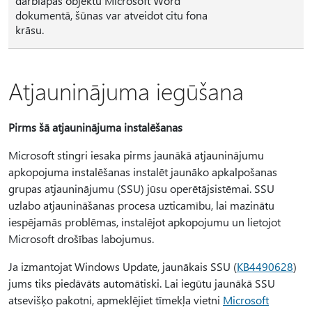
darblapas objektu Microsoft Word
dokumentā, šūnas var atveidot citu fona
krāsu.
Atjauninājuma iegūšana
Pirms šā atjauninājuma instalēšanas
Microsoft stingri iesaka pirms jaunākā atjauninājumu
apkopojuma instalēšanas instalēt jaunāko apkalpošanas
grupas atjauninājumu (SSU) jūsu operētājsistēmai. SSU
uzlabo atjaunināšanas procesa uzticamību, lai mazinātu
iespējamās problēmas, instalējot apkopojumu un lietojot
Microsoft drošības labojumus.
Ja izmantojat Windows Update, jaunākais SSU (
KB4490628
)
jums tiks piedāvāts automātiski. Lai iegūtu jaunākā SSU
atsevišķo pakotni, apmeklējiet tīmekļa vietni
Microsoft