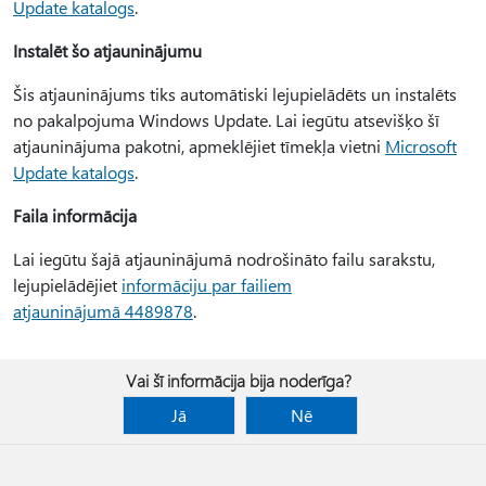
Update katalogs
.
Instalēt šo atjauninājumu
Šis atjauninājums tiks automātiski lejupielādēts un instalēts
no pakalpojuma Windows Update. Lai iegūtu atsevišķo šī
atjauninājuma pakotni, apmeklējiet tīmekļa vietni
Microsoft
Update katalogs
.
Faila informācija
Lai iegūtu šajā atjauninājumā nodrošināto failu sarakstu,
lejupielādējiet
informāciju par failiem
atjauninājumā 4489878
.
Vai šī informācija bija noderīga?
Jā
Nē