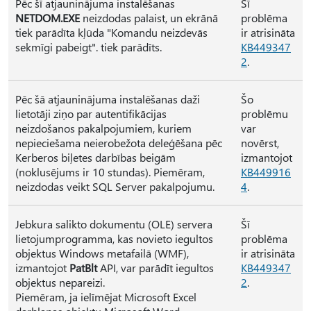
Pēc šī atjauninājuma instalēšanas
Šī
NETDOM.EXE
neizdodas palaist, un ekrānā
problēma
tiek parādīta kļūda "Komandu neizdevās
ir atrisināta
sekmīgi pabeigt". tiek parādīts.
KB449347
2
.
Pēc šā atjauninājuma instalēšanas daži
Šo
lietotāji ziņo par autentifikācijas
problēmu
neizdošanos pakalpojumiem, kuriem
var
nepieciešama neierobežota deleģēšana pēc
novērst,
Kerberos biļetes darbības beigām
izmantojot
(noklusējums ir 10 stundas). Piemēram,
KB449916
neizdodas veikt SQL Server pakalpojumu.
4
.
Jebkura salikto dokumentu (OLE) servera
Šī
lietojumprogramma, kas novieto iegultos
problēma
objektus Windows metafailā (WMF),
ir atrisināta
izmantojot
PatBlt
API, var parādīt iegultos
KB449347
objektus nepareizi.
2
.
Piemēram, ja ielīmējat Microsoft Excel