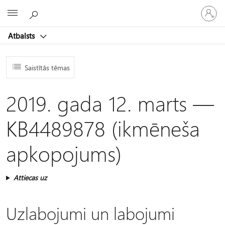
Pieraksti
Microsoft
savā
kontā
Atbalsts
Saistītās tēmas
2019. gada 12. marts —
KB4489878 (ikmēneša
apkopojums)
Attiecas uz
Uzlabojumi un labojumi