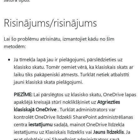
Risinājums/risinājums
Lai šo problēmu atrisinātu, izmantojiet kādu no šīm
metodēm:
Ja tīmekļa lapā jau ir pielāgojumi, pārslēdzieties uz
klasisko skatu. Tomēr ņemiet vērā, ka klasiskais skats ar
laiku tiks pakāpeniski atmests. Turklāt netiek atbalstīti
jauni klasiskā skata pielāgojumi.
PIEZĪME:
Lai pārslēgtos uz klasisko skatu, OneDrive lapas
apakšējā kreisajā stūrī noklikšķiniet uz
Atgriezties
klasiskajā OneDrive
. Turklāt administrators var
kontrolēt OneDrive līdzekli SharePoint administrēšanas
centra
iestatījumu
sadaļā, mainot OneDrive līdzekļa
iestatījumu uz Klasiskais līdzeklis vai
Jauns līdzeklis
. Ja
esat globālais vai SharePoint administrators savā