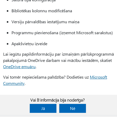
Bibliotēkas kolonnu modificēšana
Versiju pārvaldības iestatījumu maiņa
Programmu pievienošana (izņemot Microsoft sarakstus)
Apakšvietņu izveide
Lai iegūtu papildinformāciju par izmaiņām pārlūkprogrammā
pakalpojumā OneDrive darbam vai mācību iestādēm, skatiet
OneDrive emuāru
.
Vai tomēr nepieciešama palīdzība? Dodieties uz
Microsoft
Community
.
Vai šī informācija bija noderīga?
Jā
Nē