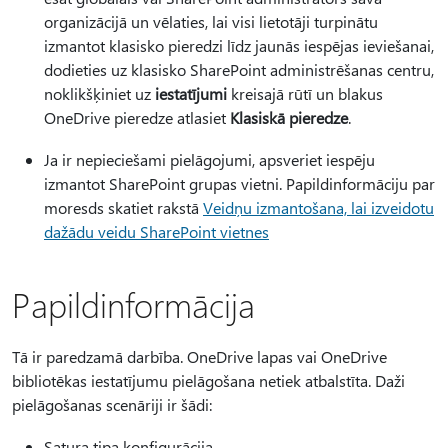
organizācijā un vēlaties, lai visi lietotāji turpinātu
izmantot klasisko pieredzi līdz jaunās iespējas ieviešanai,
dodieties uz klasisko SharePoint administrēšanas centru,
noklikšķiniet uz
iestatījumi
kreisajā rūtī un blakus
OneDrive pieredze atlasiet
Klasiskā pieredze
.
Ja ir nepieciešami pielāgojumi, apsveriet iespēju
izmantot SharePoint grupas vietni. Papildinformāciju par
moresds skatiet rakstā
Veidņu izmantošana, lai izveidotu
dažādu veidu SharePoint vietnes
Papildinformācija
Tā ir paredzamā darbība. OneDrive lapas vai OneDrive
bibliotēkas iestatījumu pielāgošana netiek atbalstīta. Daži
pielāgošanas scenāriji ir šādi:
Satura tipa konfigurācija