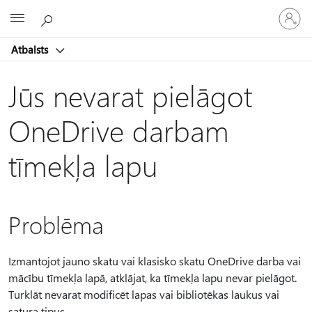
Pieraksti
Microsoft
savā
kontā
Atbalsts
Jūs nevarat pielāgot
OneDrive darbam
tīmekļa lapu
Problēma
Izmantojot jauno skatu vai klasisko skatu OneDrive darba vai
mācību tīmekļa lapā, atklājat, ka tīmekļa lapu nevar pielāgot.
Turklāt nevarat modificēt lapas vai bibliotēkas laukus vai
satura tipus.