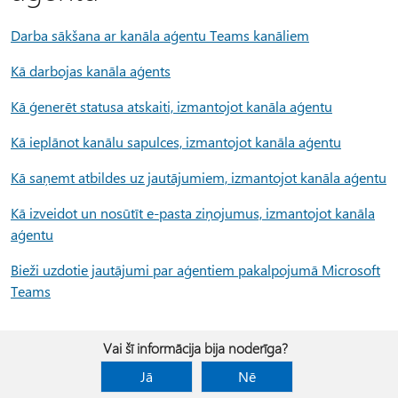
Darba sākšana ar kanāla aģentu Teams kanāliem
Kā darbojas kanāla aģents
Kā ģenerēt statusa atskaiti, izmantojot kanāla aģentu
Kā ieplānot kanālu sapulces, izmantojot kanāla aģentu
Kā saņemt atbildes uz jautājumiem, izmantojot kanāla aģentu
Kā izveidot un nosūtīt e-pasta ziņojumus, izmantojot kanāla
aģentu
Bieži uzdotie jautājumi par aģentiem pakalpojumā Microsoft
Teams
Vai šī informācija bija noderīga?
Jā
Nē