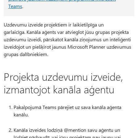
Teams
.
Uzdevumu izveide projektiem ir laikietilpīga un
garlaicīga. Kanāla aģents var atvieglot jūsu grupas projekta
uzdevumu izveidi, pārskatot kanāla ziņojumus un inteliģenti
izveidojot un piešķirot jaunus Microsoft Planner uzdevumus
grupas dalībniekiem.
Projekta uzdevumu izveide,
izmantojot kanāla aģentu
Pakalpojumā Teams pārejiet uz sava kanāla aģenta
kanālu.
Kanāla izveides lodziņā @mention savu aģentu un
lūdziet pārbaudīt, vai jūsu projektam nav jaunu vai