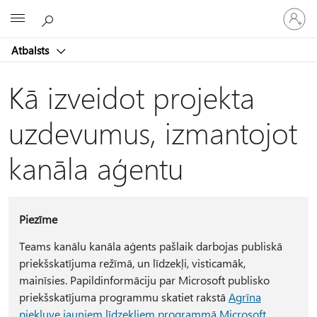
Pieraksti
Microsoft
savā
kontā
Atbalsts
Kā izveidot projekta
uzdevumus, izmantojot
kanāla aģentu
Piezīme
Teams kanālu kanāla aģents pašlaik darbojas publiskā
priekšskatījuma režīmā, un līdzekļi, visticamāk,
mainīsies. Papildinformāciju par Microsoft publisko
priekšskatījuma programmu skatiet rakstā
Agrīna
piekļuve jauniem līdzekļiem programmā Microsoft