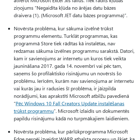
atverot Microsoft Excel .xls failus. Tiek rādīts kļūdas
ziņojums “Negaidīta kļūda no ārējas datu bāzes
draivera (1). (Microsoft JET datu bāzes programma)”.
Novērsta problēma, kur sākuma izvēlnē trūkst
programmu elementu. Turklāt programmas, kas
programmā Store tiek rādītas kā instalētas, nav
redzamas sākuma izvēlnes programmu sarakstā. Datori,
kam ir savienojums ar internetu un kuros tiek veikta
jaunināšana 2017. gada 14. novembrī vai pēc tam,
saņems šo profilaktisko risinājumu un novērsīs šo
problēmu. Ierīcēm, kurām nav savienojuma ar internetu
vai kurās jau ir radusies šī problēma, ir jāizpilda
norādījumi, kas aprakstīti Microsoft atbilžu pavedienā
“
Pēc Windows 10 Fall Creators Update instalēšanas
trūkst programmu
”. Microsoft izlaidīs un dokumentēs
papildu risinājumu kādā no turpmākajiem laidieniem.
Novērsta problēma, kur pārlūkprogramma Microsoft
Edge nespēj izveidot WARP atbalsta procesu un šķiet, ka