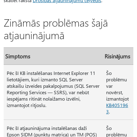
skatiet rakstā
Drošības atjauninājumu ceļvedis
.
Zināmās problēmas šajā
atjauninājumā
Simptoms
Risinājums
Pēc šī KB instalēšanas Internet Explorer 11
Šo
lietotājiem, kuri izmanto SQL Server
problēmu
atskaišu izveides pakalpojumus (SQL Server
var
Reporting Services — SSRS), var nebūt
novērst,
iespējams ritināt nolaižamo izvēlni,
izmantojot
izmantojot ritjoslu.
KB405196
3
.
Pēc šī atjauninājuma instalēšanas daži
Šo
Epson SIDM (punktu matrica) un TM (POS)
problēmu