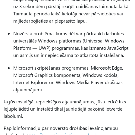
uz 3 sekundēm pārstāj reaģēt gaidīšanas taimauta laikā.
Taimauta perioda laikā lietotāji nevar pārvietoties vai
mijiedarbojieties ar pieprasīto lapu.
Novērsta problēma, kuras dēļ var pārtraukt darboties
universālās Windows platformas (Universal Windows
Platform — UWP) programmas, kas izmanto JavaScript
un asm.js un ir nepieciešama to atkārtota instalēšana.
Microsoft skriptēšanas programmas, Microsoft Edge,
Microsoft Graphics komponenta, Windows kodola,
Internet Explorer un Windows Media Player drošības
atjauninājumi.
Ja jūs instalējāt iepriekšējos atjauninājumus, jūsu ierīcē tiks
lejupielādēti un instalēti tikai jaunie šajā pakotnē ietvertie
labojumi.
Papildinformāciju par novērsto drošības ievainojamību