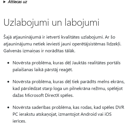
Attiecas uz
Uzlabojumi un labojumi
Šajā atjauninājumā ir ietverti kvalitātes uzlabojumi. Ar šo
atjauninājumu netiek ieviesti jauni operētājsistēmas līdzekļi.
Galvenās izmaiņas ir norādītas tālāk.
Novērsta problēma, kuras dēļ Jauktās realitātes portāls
palaišanas laikā pārstāj reaģēt.
Novērsta problēma, kuras dēļ tiek parādīts melns ekrāns,
kad pārslēdzat starp loga un pilnekrāna režīmu, spēlējot
dažas Microsoft DirectX spēles.
Novērsta saderības problēma, kas rodas, kad spēles DVR
PC ierakstu atskaņojat, izmantojot Android vai iOS
ierīces.