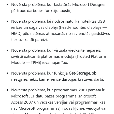
Novērsta problēma, kur tastatūrās Microsoft Designer
pārtrauc darboties funkciju taustiņi.
Novērsta problēma, lai nodrošinātu, ka noteiktas USB
ierīces un uzgalvas displeji (head-mounted displays —
HMD) pēc sistēmas atmošanās no savienotās gaidstāves
tiek uzskaitīti pareizi.
Novērsta problēma, kur virtuālā viedkarte nepareizi
izvērtē uzticamā platformas moduļa (Trusted Platform
Module — TPM)) ievainojamību.
Novērsta problēma, kur funkcija
Get-StorageJob
neatgriež neko, kamēr ierīcē darbojas krātuves darbi.
Novērsta problēma, kur programmās, kuru pamatā ir
Microsoft JET datu bāzes programma (Microsoft
Access 2007 un vecākās versijās vai programmās, kas
nav Microsoft programmas), rodas kļūme, veidojot vai