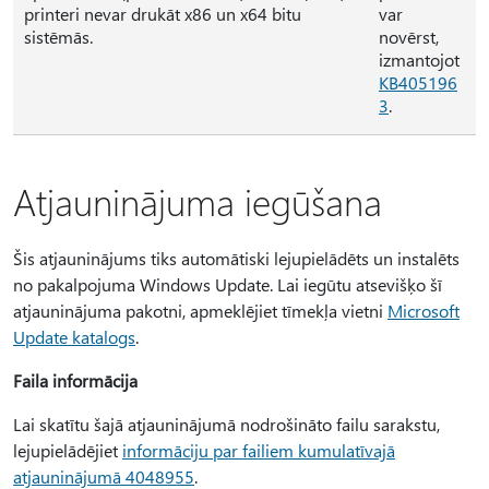
printeri nevar drukāt x86 un x64 bitu
var
sistēmās.
novērst,
izmantojot
KB405196
3
.
Atjauninājuma iegūšana
Šis atjauninājums tiks automātiski lejupielādēts un instalēts
no pakalpojuma Windows Update. Lai iegūtu atsevišķo šī
atjauninājuma pakotni, apmeklējiet tīmekļa vietni
Microsoft
Update katalogs
.
Faila informācija
Lai skatītu šajā atjauninājumā nodrošināto failu sarakstu,
lejupielādējiet
informāciju par failiem kumulatīvajā
atjauninājumā 4048955
.