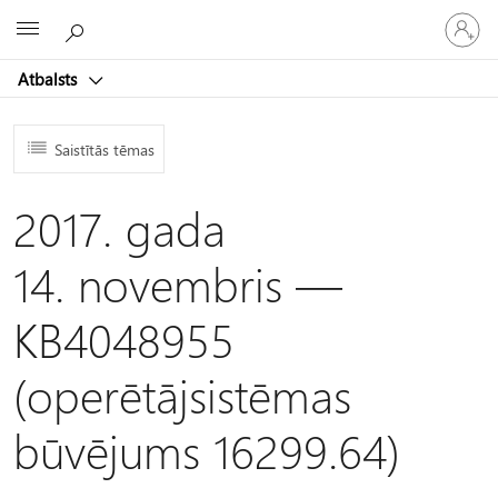
Pieraksti
Microsoft
savā
kontā
Atbalsts
Saistītās tēmas
2017. gada
14. novembris —
KB4048955
(operētājsistēmas
būvējums 16299.64)