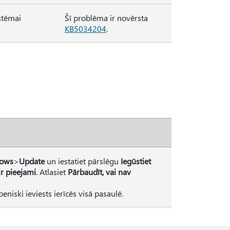
istēmai
Šī problēma ir novērsta
KB5034204
.
dows
>
Update
un iestatiet pārslēgu
Iegūstiet
ir pieejami
. Atlasiet
Pārbaudīt, vai nav
niski ieviests ierīcēs visā pasaulē.