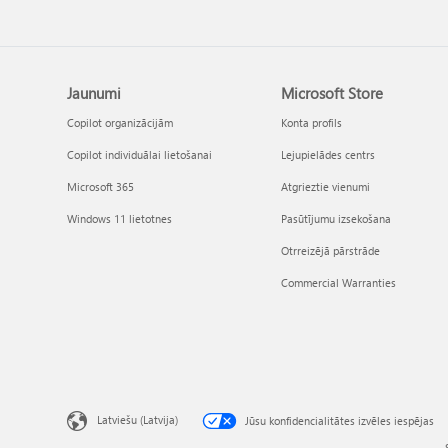
Jaunumi
Microsoft Store
Copilot organizācijām
Konta profils
Copilot individuālai lietošanai
Lejupielādes centrs
Microsoft 365
Atgrieztie vienumi
Windows 11 lietotnes
Pasūtījumu izsekošana
Otrreizējā pārstrāde
Commercial Warranties
Latviešu (Latvija)
Jūsu konfidencialitātes izvēles iespējas