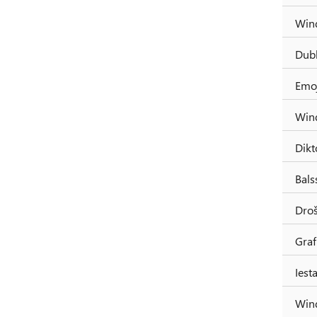
Win
Dubl
Emo
Wind
Dikt
Bals
Droš
Graf
Iest
Wind