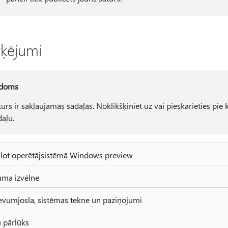
ķējumi
doms
turs ir sakļaujamās sadaļās. Noklikšķiniet uz vai pieskarieties pie
daļu.
lot operētājsistēmā Windows preview
ma izvēlne
vumjosla, sistēmas tekne un paziņojumi
u pārlūks