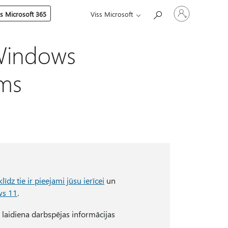
Pierakstieties
es Microsoft 365
Viss Microsoft
savā
kontā
Windows
ums
dz tie ir pieejami jūsu ierīcei
un
ws 11
.
 laidiena darbspējas informācijas