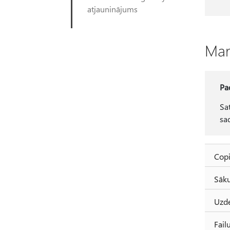
atjauninājums
Mar
Pa
Sa
sa
Copi
Sāku
Uzde
Fail