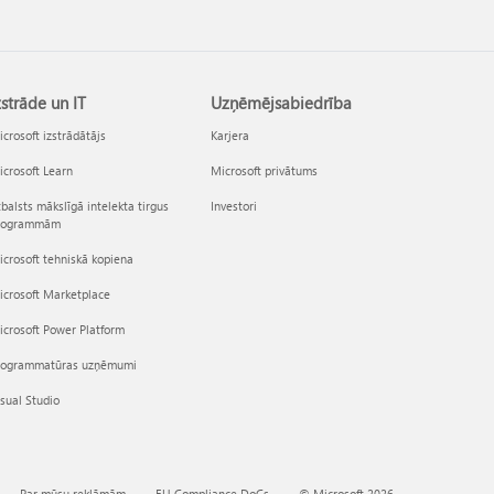
zstrāde un IT
Uzņēmējsabiedrība
crosoft izstrādātājs
Karjera
crosoft Learn
Microsoft privātums
balsts mākslīgā intelekta tirgus
Investori
rogrammām
crosoft tehniskā kopiena
icrosoft Marketplace
crosoft Power Platform
rogrammatūras uzņēmumi
sual Studio
Par mūsu reklāmām
EU Compliance DoCs
© Microsoft 2026