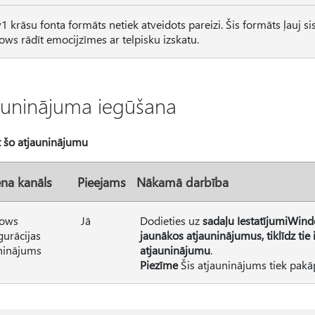
1 krāsu fonta formāts netiek atveidots pareizi. Šis formāts ļauj s
ws rādīt emocijzīmes ar telpisku izskatu.
auninājuma iegūšana
t šo atjauninājumu
ena kanāls
Pieejams
Nākamā darbība
ows
Jā
Dodieties uz
sadaļu IestatījumiWin
gurācijas
jaunākos atjauninājumus, tiklīdz tie 
ninājums
atjauninājumu
.
Piezīme
Šis atjauninājums tiek pakāpe