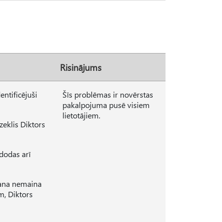
Risinājums
ntificējuši
Šīs problēmas ir novērstas
pakalpojuma pusē visiem
lietotājiem.
zeklis Diktors
dodas arī
šana nemaina
m, Diktors