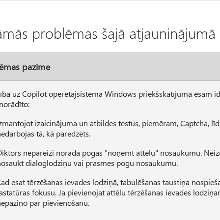
āmās problēmas šajā atjauninājumā
lēmas pazīme
cībā uz Copilot operētājsistēmā Windows priekšskatījumā esam ide
 norādīto:
zmantojot izaicinājuma un atbildes testus, piemēram, Captcha, līd
edarbojas tā, kā paredzēts.
Diktors nepareizi norāda pogas "noņemt attēlu" nosaukumu. Neiz
nosaukt dialoglodziņu vai prasmes pogu nosaukumu.
Kad esat tērzēšanas ievades lodziņā, tabulēšanas taustiņa nospie
astatūras fokusu. Ja pievienojat attēlu tērzēšanas ievades lodziņa
nepaziņo par pievienošanu.