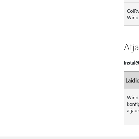
ColRv
Windo
Atj
Instalē
Laidi
Wind
konfi
atjau