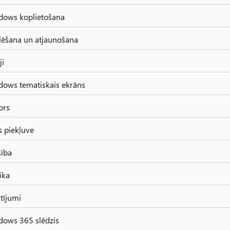
dows koplietošana
ēšana un atjaunošana
ji
ows tematiskais ekrāns
ors
s piekļuve
ība
ika
atījumi
ows 365 slēdzis