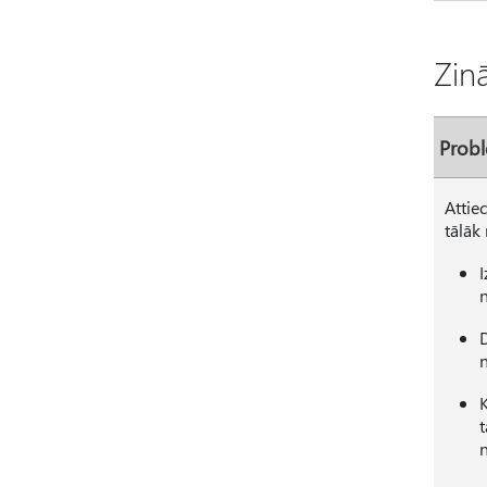
Zin
Prob
Attie
tālāk
I
n
t