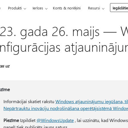
e
Produkti
Ierīces
Konts & norēķini
Resursi
Iegādāti
23. gada 26. maijs — 
nfigurācijas atjaunināj
cas uz
ezīme
Informācijai skatiet rakstu
Windows atjauninājumu iegūšana, tiklī
Nepārtrauktu inovāciju nodrošināšana operētājsistēmā Windo
Piezīme
Izpildiet
@WindowsUpdate
, lai uzzinātu, kad Windows
panelī tiek publicēts jauns saturs.