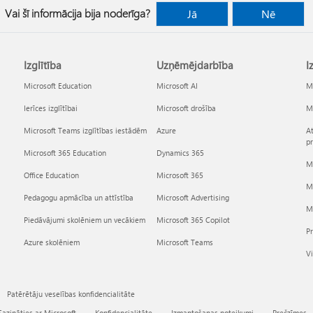
Vai šī informācija bija noderīga?
Jā
Nē
Izglītība
Uzņēmējdarbība
I
Microsoft Education
Microsoft AI
Mi
Ierīces izglītībai
Microsoft drošība
Mi
Microsoft Teams izglītības iestādēm
Azure
At
p
Microsoft 365 Education
Dynamics 365
Mi
Office Education
Microsoft 365
M
Pedagogu apmācība un attīstība
Microsoft Advertising
Mi
Piedāvājumi skolēniem un vecākiem
Microsoft 365 Copilot
P
Azure skolēniem
Microsoft Teams
Vi
Patērētāju veselības konfidencialitāte
Sazināties ar Microsoft
Konfidencialitāte
Izmantošanas noteikumi
Prečzīmes