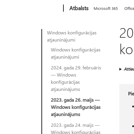
Microsoft
Atbalsts
Microsoft 365
Offic
20
Windows konfigurācijas
atjauninājumi
ko
Windows konfigurācijas
atjauninājumi
2024. gada 29. februāris
Attie
— Windows
konfigurācijas
atjauninājums
Pi
2023. gada 26. maijs —
Windows konfigurācijas
atjauninājums
2023. gada 24. maijs —
Windows konfigurācijas