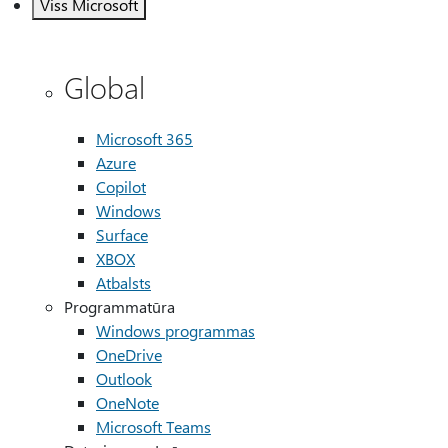
Viss Microsoft
Global
Microsoft 365
Azure
Copilot
Windows
Surface
XBOX
Atbalsts
Programmatūra
Windows programmas
OneDrive
Outlook
OneNote
Microsoft Teams