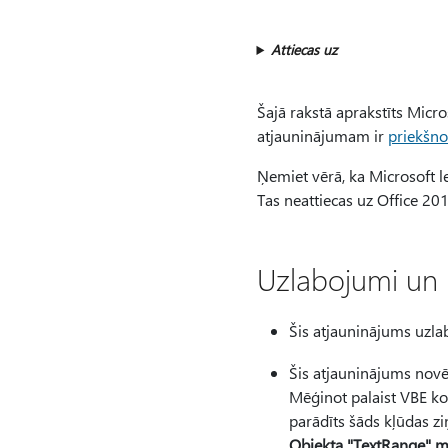
Attiecas uz
Šajā rakstā aprakstīts Micro
atjauninājumam ir
priekšno
Ņemiet vērā, ka Microsoft le
Tas neattiecas uz Office 20
Uzlabojumi un 
Šis atjauninājums uzlab
Šis atjauninājums nov
Mēģinot palaist VBE ko
parādīts šāds kļūdas z
Objekta "TextRange" me