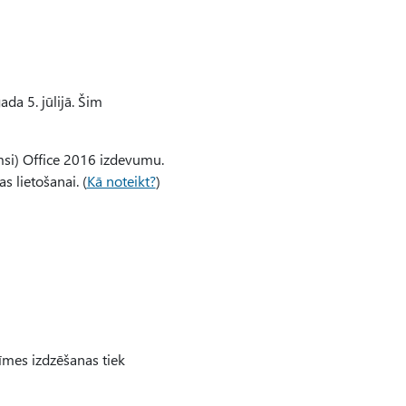
da 5. jūlijā. Šim
.msi) Office 2016 izdevumu.
 lietošanai. (
Kā noteikt?
)
zīmes izdzēšanas tiek