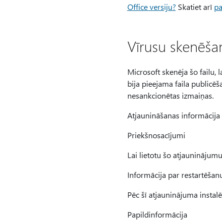
Office versiju?
Skatiet arī
pa
Vīrusu skenēša
Microsoft skenēja šo failu, 
bija pieejama faila publicēš
nesankcionētas izmaiņas.
Atjaunināšanas informācija
Priekšnosacījumi
Lai lietotu šo atjauninājumu
Informācija par restartēšan
Pēc šī atjauninājuma instalē
Papildinformācija