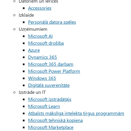
Datoriem un Ierīces
Accessories
Izklaide
Personālā datora spēles
Uzņēmumiem
Microsoft AI
Microsoft drošība
Azure
Dynamics 365
Microsoft 365 darbam
Microsoft Power Platform
Windows 365
Digitālā suverenitāte
Izstrāde un IT
Microsoft izstrādātājs
Microsoft Learn
Atbalsts mākslīgā intelekta tirgus programmām
Microsoft tehniskā kopiena
Microsoft Marketplace