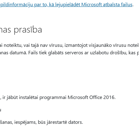
pildinformāciju par to, kā lejupielādēt Microsoft atbalsta failus
.
nas prasība
lai noteiktu, vai tajā nav vīrusu, izmantojot visjaunāko vīrusu n
anas datumā. Fails tiek glabāts serveros ar uzlabotu drošību, kas 
, ir jābūt instalētai programmai Microsoft Office 2016.
u
šanas, iespējams, būs jārestartē dators.