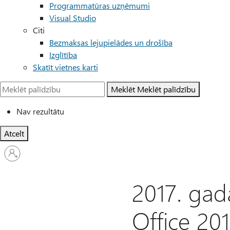
Programmatūras uzņēmumi
Visual Studio
Citi
Bezmaksas lejupielādes un drošība
Izglītība
Skatīt vietnes karti
Meklēt
Meklēt palīdzību
Nav rezultātu
Atcelt
Pierakstieties
savā
kontā
2017. gada
Office 20