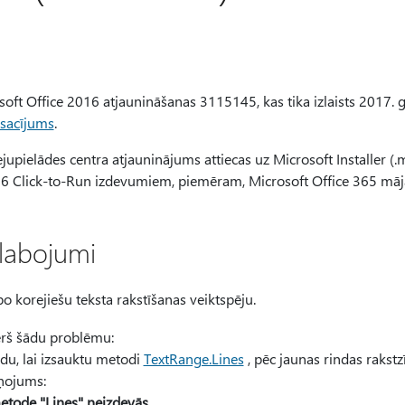
soft Office 2016 atjaunināšanas 3115145, kas tika izlaists 2017. ga
sacījums
.
jupielādes centra atjauninājums attiecas uz Microsoft Installer (
16 Click-to-Run izdevumiem, piemēram, Microsoft Office 365 mājas
labojumi
o korejiešu teksta rakstīšanas veiktspēju.
ērš šādu problēmu:
du, lai izsauktu metodi
TextRange.Lines
, pēc jaunas rindas rakst
iņojums:
tode "Lines" neizdevās.