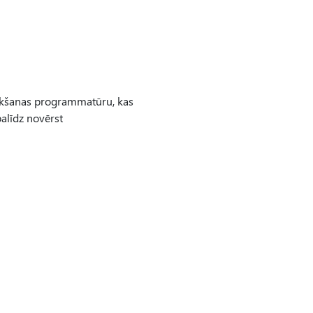
oteikšanas programmatūru, kas
palīdz novērst