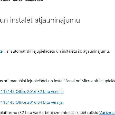
 un instalēt atjauninājumu
te
, lai automātiski lejupielādētu un instalētu šo atjauninājumu.
s arī manuālai lejupielādei un instalēšanai no Microsoft lejupielā
115145 Office 2016 32 bitu versijai
115145 Office 2016 64 bitu versijai
 platformu (32 bitu vai 64 bitu) izmantojat, skatiet rakstu
Vai izman