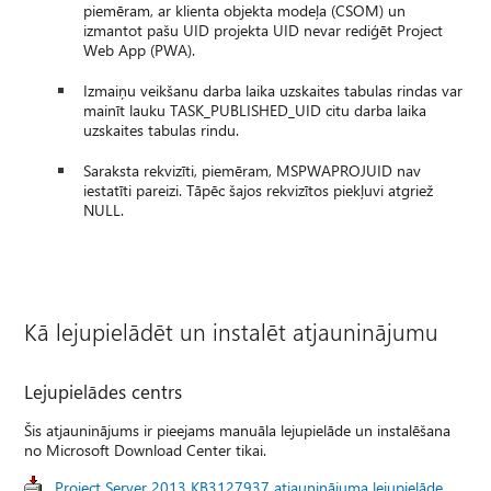
piemēram, ar klienta objekta modeļa (CSOM) un
izmantot pašu UID projekta UID nevar rediģēt Project
Web App (PWA).
Izmaiņu veikšanu darba laika uzskaites tabulas rindas var
mainīt lauku TASK_PUBLISHED_UID citu darba laika
uzskaites tabulas rindu.
Saraksta rekvizīti, piemēram, MSPWAPROJUID nav
iestatīti pareizi. Tāpēc šajos rekvizītos piekļuvi atgriež
NULL.
Kā lejupielādēt un instalēt atjauninājumu
Lejupielādes centrs
Šis atjauninājums ir pieejams manuāla lejupielāde un instalēšana
no Microsoft Download Center tikai.
Project Server 2013 KB3127937 atjauninājuma lejupielāde