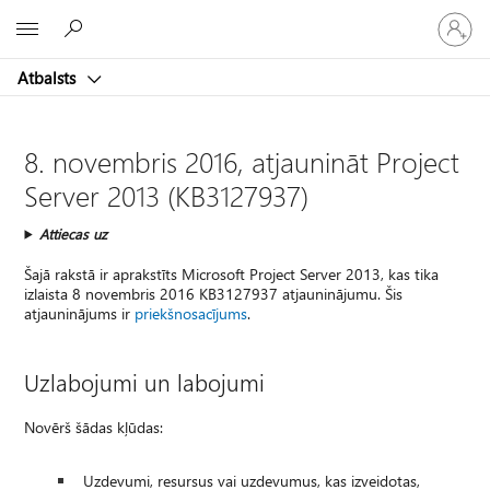
Pieraksti
Microsoft
savā
kontā
Atbalsts
8. novembris 2016, atjaunināt Project
Server 2013 (KB3127937)
Attiecas uz
Šajā rakstā ir aprakstīts Microsoft Project Server 2013, kas tika
izlaista 8 novembris 2016 KB3127937 atjauninājumu. Šis
atjauninājums ir
priekšnosacījums
.
Uzlabojumi un labojumi
Novērš šādas kļūdas:
Uzdevumi, resursus vai uzdevumus, kas izveidotas,