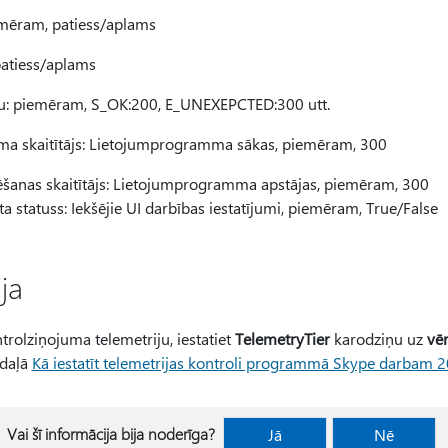
emēram, patiess/aplams
atiess/aplams
tu: piemēram, S_OK:200, E_UNEXEPCTED:300 utt.
 skaitītājs: Lietojumprogramma sākas, piemēram, 300
anas skaitītājs: Lietojumprogramma apstājas, piemēram, 300
 statuss: Iekšējie UI darbības iestatījumi, piemēram, True/False
ja
trolziņojuma telemetriju, iestatiet
TelemetryTier
karodziņu uz
vēr
adaļā
Kā iestatīt telemetrijas kontroli programmā Skype darbam 
Vai šī informācija bija noderīga?
Jā
Nē