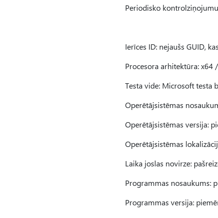
Periodisko kontrolziņojumu 
Ierīces ID: nejaušs GUID, kas 
Procesora arhitektūra: x64 
Testa vide: Microsoft testa
Operētājsistēmas nosauku
Operētājsistēmas versija: 
Operētājsistēmas lokalizāci
Laika joslas novirze: pašrei
Programmas nosaukums: pi
Programmas versija: piemē