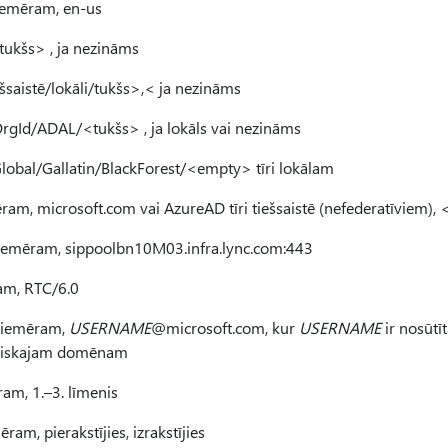
iemēram, en-us
<tukšs> , ja nezināms
ešsaistē/lokāli/tukšs>,< ja nezināms
 OrgId/ADAL/<tukšs> , ja lokāls vai nezināms
Global/Gallatin/BlackForest/<empty> tīri lokālam
ram, microsoft.com vai AzureAD tīri tiešsaistē (nefederatīviem), <
iemēram, sippoolbn10M03.infra.lync.com:443
am, RTC/6.0
 piemēram,
USERNAME
@microsoft.com, kur
USERNAME
ir nosūtīt
aktiskajam domēnam
ram, 1.–3. līmenis
ram, pierakstījies, izrakstījies