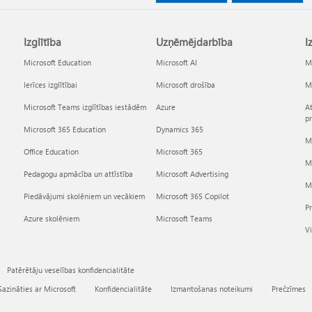
Izglītība
Uzņēmējdarbība
I
Microsoft Education
Microsoft AI
Mi
Ierīces izglītībai
Microsoft drošība
Mi
Microsoft Teams izglītības iestādēm
Azure
At
p
Microsoft 365 Education
Dynamics 365
Mi
Office Education
Microsoft 365
M
Pedagogu apmācība un attīstība
Microsoft Advertising
Mi
Piedāvājumi skolēniem un vecākiem
Microsoft 365 Copilot
P
Azure skolēniem
Microsoft Teams
Vi
Patērētāju veselības konfidencialitāte
Sazināties ar Microsoft
Konfidencialitāte
Izmantošanas noteikumi
Prečzīmes