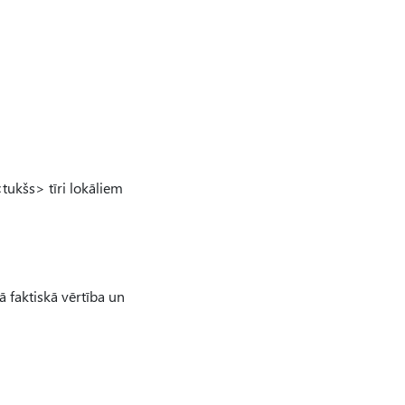
tukšs> tīri lokāliem
ā faktiskā vērtība un