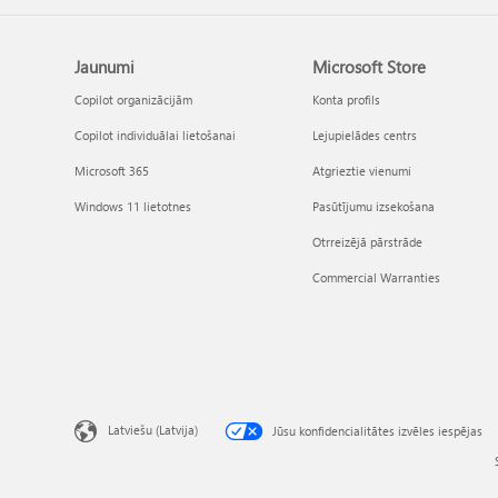
Jaunumi
Microsoft Store
Copilot organizācijām
Konta profils
Copilot individuālai lietošanai
Lejupielādes centrs
Microsoft 365
Atgrieztie vienumi
Windows 11 lietotnes
Pasūtījumu izsekošana
Otrreizējā pārstrāde
Commercial Warranties
Latviešu (Latvija)
Jūsu konfidencialitātes izvēles iespējas