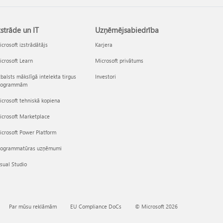
zstrāde un IT
Uzņēmējsabiedrība
crosoft izstrādātājs
Karjera
crosoft Learn
Microsoft privātums
balsts mākslīgā intelekta tirgus
Investori
rogrammām
crosoft tehniskā kopiena
icrosoft Marketplace
crosoft Power Platform
rogrammatūras uzņēmumi
sual Studio
Par mūsu reklāmām
EU Compliance DoCs
© Microsoft 2026