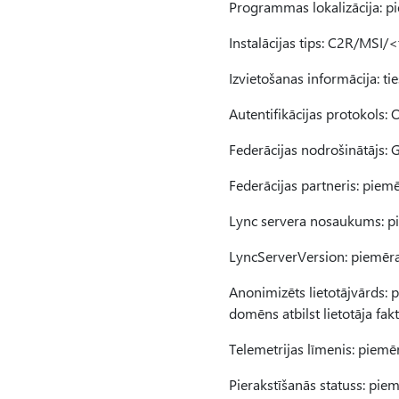
Programmas lokalizācija: p
Instalācijas tips: C2R/MSI/
Izvietošanas informācija: ti
Autentifikācijas protokols:
Federācijas nodrošinātājs: 
Federācijas partneris: piemē
Lync servera nosaukums: p
LyncServerVersion: piemēr
Anonimizēts lietotājvārds:
domēns atbilst lietotāja f
Telemetrijas līmenis: piemē
Pierakstīšanās statuss: piemē