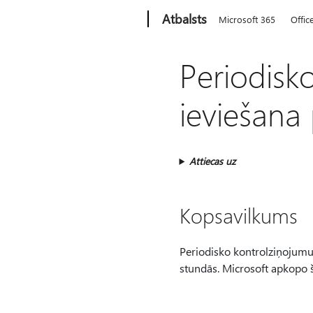
Microsoft
Atbalsts
Microsoft 365
Offic
Periodisk
ieviešan
Attiecas uz
Kopsavilkums
Periodisko kontrolziņojumu 
stundās. Microsoft apkopo š