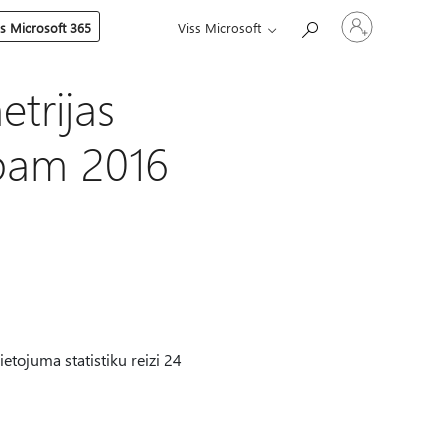
Pierakstieties
es Microsoft 365
Viss Microsoft
savā
kontā
trijas
bam 2016
etojuma statistiku reizi 24