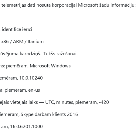
telemetrijas dati nosūta korporācijai Microsoft šādu informāciju:
identificē ierīci
/ x86 / ARM / Itanium
 būvējuma karodziņš. Tukšs ražošanai.
ms: piemēram, Microsoft Windows
piemēram, 10.0.10240
ja: piemēram, en-us
zējais vietējais laiks — UTC, minūtēs, piemēram, -420
emēram, Skype darbam klients 2016
ram, 16.0.6201.1000