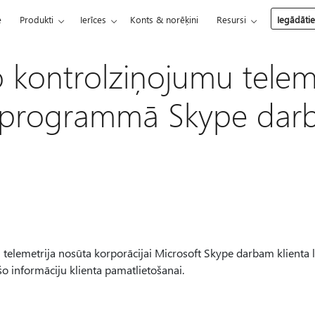
e
Produkti
Ierīces
Konts & norēķini
Resursi
Iegādāti
o kontrolziņojumu teleme
a programmā Skype dar
telemetrija nosūta korporācijai Microsoft Skype darbam klienta li
o informāciju klienta pamatlietošanai.