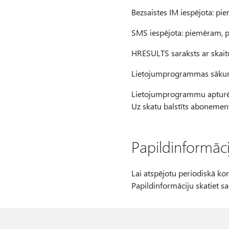
Bezsaistes IM iespējota: pi
SMS iespējota: piemēram, p
HRESULTS saraksts ar skai
Lietojumprogrammas sākuma
Lietojumprogrammu apturēš
Uz skatu balstīts abonementa
Papildinformāci
Lai atspējotu periodiskā kon
Papildinformāciju skatiet s