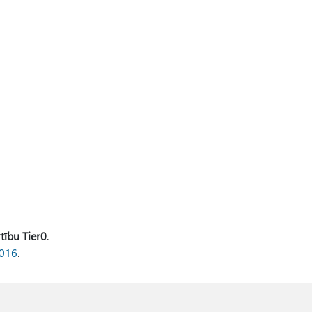
tību Tier0
.
2016
.