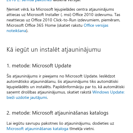
Ņemiet vērā, ka Microsoft lejupielādes centra atjauninājums
attiecas uz Microsoft Installer (. msi) Office 2010 izdevumu. Tas
neattiecas uz Office 2010 Click-to-Run izdevumiem, piemēram,
Microsoft Office 365 Home (skatiet rakstu
Office versijas
noteikšana
).
Kā iegūt un instalēt atjauninājumu
1. metode: Microsoft Update
Šis atjauninājums ir pieejams no Microsoft Update. Ieslēdzot
automātisko atjaunināšanu, šis atjauninājums tiks automātiski
lejupielādēts un instalēts. Papildinformāciju par to, kā automātiski
saņemt drošības atjauninājumus, skatiet rakstā
Windows Update:
bieži uzdotie jautājumi
.
2. metode: Microsoft atjaunināšanas katalogs
Lai iegūtu savrupu pakotnes šo atjauninājumu, dodieties uz
Microsoft atjaunināšanas kataloga
tīmekļa vietni.