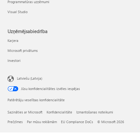
Programmatūras uzņēmumi
Visual Studio
Uzņēmējsabiedrība
Karjera
Microsoft privātums
Investori
Latviešu (Latvija)
Jūsu konfidencialitātes izvēles iespējas
Patērētāju veselības konfidencialitāte
Sazināties ar Microsoft
Konfidencialitāte
Izmantošanas noteikumi
Prečzīmes
Par mūsu reklāmām
EU Compliance DoCs
© Microsoft 2026