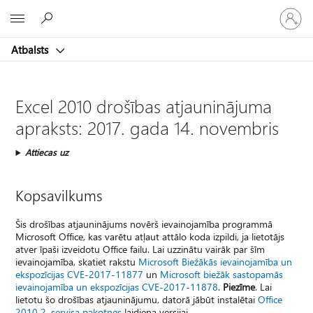
Pieraksti
Microsoft
savā
kontā
Atbalsts
Excel 2010 drošības atjauninājuma
apraksts: 2017. gada 14. novembris
Attiecas uz
Kopsavilkums
Šis drošības atjauninājums novērš ievainojamība programmā
Microsoft Office, kas varētu atļaut attālo koda izpildi, ja lietotājs
atver īpaši izveidotu Office failu. Lai uzzinātu vairāk par šīm
ievainojamība, skatiet rakstu
Microsoft Biežākās ievainojamība un
ekspozīcijas CVE-2017-11877
un
Microsoft biežāk sastopamās
ievainojamība un ekspozīcijas CVE-2017-11878
.
Piezīme
. Lai
lietotu šo drošības atjauninājumu, datorā jābūt instalētai
Office
2010 2. servisa pakotnes
laidiena versijai.