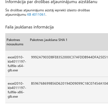
Informācija par drošības atjauninājumu aizstāšanu
Šis drošības atjauninājums aizstāj iepriekš izlaisto drošības
atjauninājumu
KB 4011061
.
Faila jaukšanas informācija
Pakotnes
Pakotnes jaukšana SHA 1
nosaukums
excel2010-
9992A7903DBFE8352000C37AFDDB944DFA25E5
kb4011197-
fullfile-x64-
glb.exe
excel2010-
B596768699B56D620194D09099C18C07454A10
kb4011197-
fullfile-x86-
glb.exe