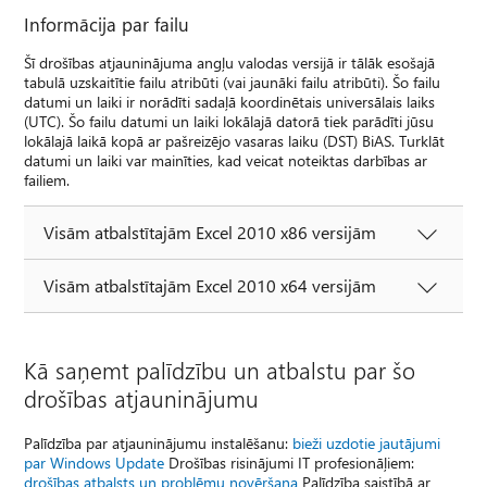
Informācija par failu
Šī drošības atjauninājuma angļu valodas versijā ir tālāk esošajā
tabulā uzskaitītie failu atribūti (vai jaunāki failu atribūti). Šo failu
datumi un laiki ir norādīti sadaļā koordinētais universālais laiks
(UTC). Šo failu datumi un laiki lokālajā datorā tiek parādīti jūsu
lokālajā laikā kopā ar pašreizējo vasaras laiku (DST) BiAS. Turklāt
datumi un laiki var mainīties, kad veicat noteiktas darbības ar
failiem.
Visām atbalstītajām Excel 2010 x86 versijām
Visām atbalstītajām Excel 2010 x64 versijām
Kā saņemt palīdzību un atbalstu par šo
drošības atjauninājumu
Palīdzība par atjauninājumu instalēšanu:
bieži uzdotie jautājumi
par Windows Update
Drošības risinājumi IT profesionāļiem:
drošības atbalsts un problēmu novēršana
Palīdzība saistībā ar