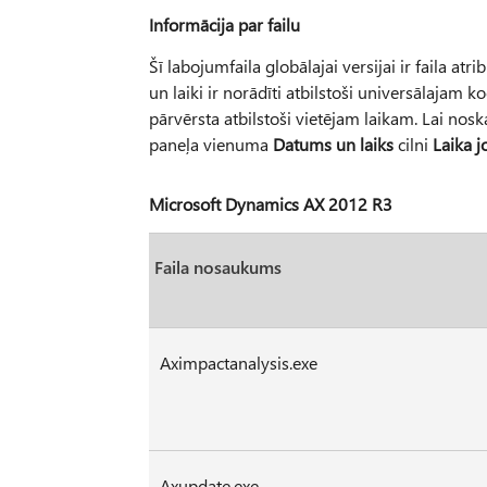
Informācija par failu
Šī labojumfaila globālajai versijai ir faila atri
un laiki ir norādīti atbilstoši universālajam k
pārvērsta atbilstoši vietējam laikam. Lai nosk
paneļa vienuma
Datums un laiks
cilni
Laika j
Microsoft Dynamics AX 2012 R3
Faila nosaukums
Aximpactanalysis.exe
Axupdate.exe