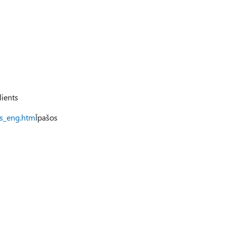
lients
ts_eng.htm
Īpašos
i