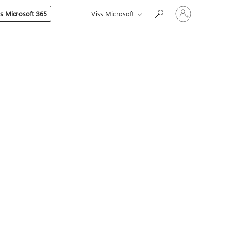
Pierakstieties
es Microsoft 365
Viss Microsoft
savā
kontā