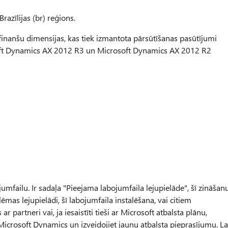
razīlijas (br) reģions.
 finanšu dimensijas, kas tiek izmantota pārsūtīšanas pasūtījumi
oft Dynamics AX 2012 R3 un Microsoft Dynamics AX 2012 R2
umfailu. Ir sadaļa "Pieejama labojumfaila lejupielāde", šī zināšan
mas lejupielādi, šī labojumfaila instalēšana, vai citiem
r partneri vai, ja iesaistīti tieši ar Microsoft atbalsta plānu,
Microsoft Dynamics un izveidojiet jaunu atbalsta pieprasījumu. La