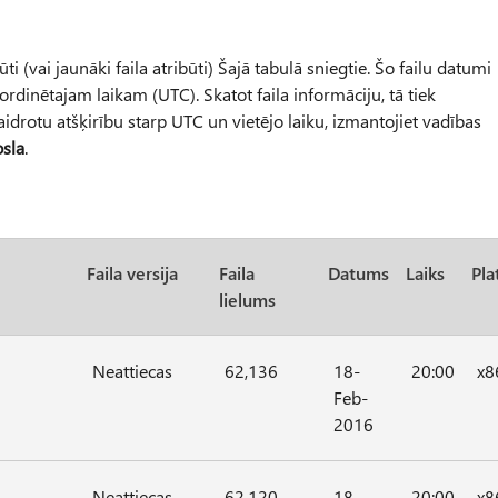
būti (vai jaunāki faila atribūti) Šajā tabulā sniegtie. Šo failu datumi
oordinētajam laikam (UTC). Skatot faila informāciju, tā tiek
aidrotu atšķirību starp UTC un vietējo laiku, izmantojiet vadības
osla
.
Faila versija
Faila
Datums
Laiks
Pla
lielums
Neattiecas
62,136
18-
20:00
x8
Feb-
2016
Neattiecas
62,120
18-
20:00
x8