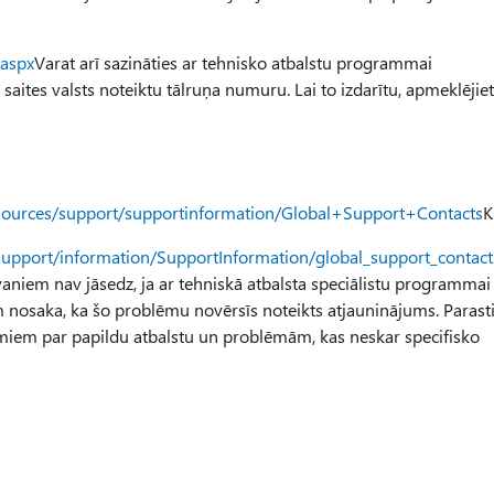
.aspx
Varat arī sazināties ar tehnisko atbalstu programmai
saites valsts noteiktu tālruņa numuru. Lai to izdarītu, apmeklējiet
esources/support/supportinformation/Global+Support+Contacts
K
support/information/SupportInformation/global_support_contac
aniem nav jāsedz, ja ar tehniskā atbalsta speciālistu programmai
 nosaka, ka šo problēmu novērsīs noteikts atjauninājums. Parast
umiem par papildu atbalstu un problēmām, kas neskar specifisko