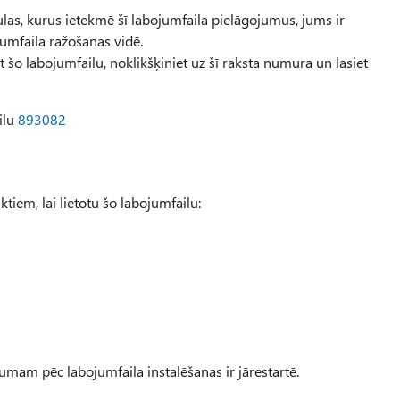
ulas, kurus ietekmē šī labojumfaila pielāgojumus, jums ir
jumfaila ražošanas vidē.
ēt šo labojumfailu, noklikšķiniet uz šī raksta numura un lasiet
ilu
893082
tiem, lai lietotu šo labojumfailu:
am pēc labojumfaila instalēšanas ir jārestartē.