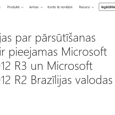
e
Produkti
Ierīces
Konts & norēķini
Resursi
Iegādāti
jas par pārsūtīšanas
ir pieejamas Microsoft
12 R3 un Microsoft
2 R2 Brazīlijas valodas