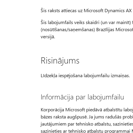
Šis raksts attiecas uz Microsoft Dynamics AX B
Šis labojumfails veiks skaidri (un var mainīt)
(nosūtīšanas/saņemšanas) Brazīlijas Micros
versijā.
Risinājums
Līdzekļa iespējošana labojumfailu izmaiņas.
Informācija par labojumfailu
Korporācija Microsoft piedāvā atbalstītu laboj
bāzes raksta augšpusē. Ja jums radušās problē
jautājumiem par tehnisko atbalstu, sazinieties a
sazinieties ar tehnisko atbalstu programmai 