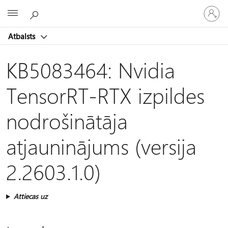
Pieraksti
Microsoft
savā
kontā
Atbalsts
KB5083464: Nvidia
TensorRT-RTX izpildes
nodrošinātāja
atjauninājums (versija
2.2603.1.0)
Attiecas uz