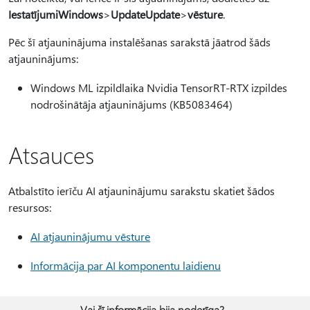
IestatījumiWindows
>
UpdateUpdate
>
vēsture
.
Pēc šī atjauninājuma instalēšanas sarakstā jāatrod šāds
atjauninājums:
Windows ML izpildlaika Nvidia TensorRT-RTX izpildes
nodrošinātāja atjauninājums (KB5083464)
Atsauces
Atbalstīto ierīču AI atjauninājumu sarakstu skatiet šādos
resursos:
AI atjauninājumu vēsture
Informācija par AI komponentu laidienu
Vai šī informācija bija noderīga?