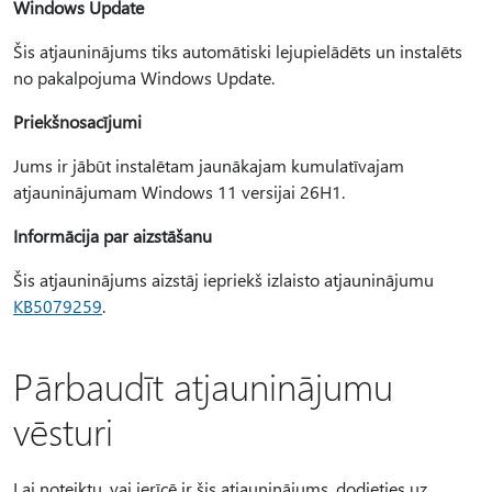
Windows Update
Šis atjauninājums tiks automātiski lejupielādēts un instalēts
no pakalpojuma Windows Update.
Priekšnosacījumi
Jums ir jābūt instalētam jaunākajam kumulatīvajam
atjauninājumam Windows 11 versijai 26H1.
Informācija par aizstāšanu
Šis atjauninājums aizstāj iepriekš izlaisto atjauninājumu
KB5079259
.
Pārbaudīt atjauninājumu
vēsturi
Lai noteiktu, vai ierīcē ir šis atjauninājums, dodieties uz