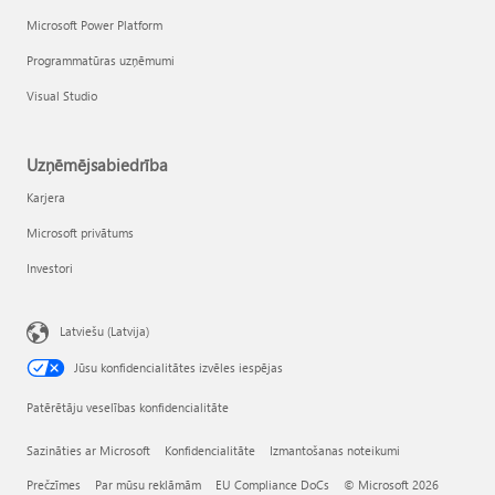
Microsoft Power Platform
Programmatūras uzņēmumi
Visual Studio
Uzņēmējsabiedrība
Karjera
Microsoft privātums
Investori
Latviešu (Latvija)
Jūsu konfidencialitātes izvēles iespējas
Patērētāju veselības konfidencialitāte
Sazināties ar Microsoft
Konfidencialitāte
Izmantošanas noteikumi
Prečzīmes
Par mūsu reklāmām
EU Compliance DoCs
© Microsoft 2026