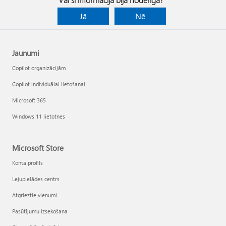
Jā
Nē
Jaunumi
Copilot organizācijām
Copilot individuālai lietošanai
Microsoft 365
Windows 11 lietotnes
Microsoft Store
Konta profils
Lejupielādes centrs
Atgrieztie vienumi
Pasūtījumu izsekošana