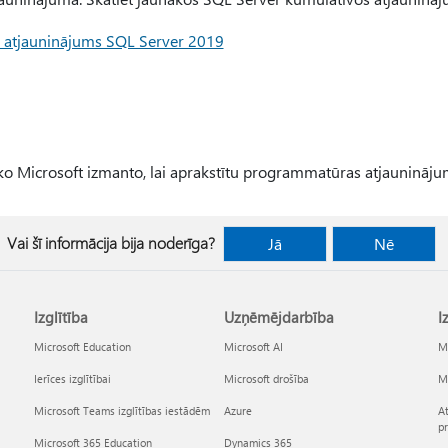
s atjauninājums SQL Server 2019
 ko Microsoft izmanto, lai aprakstītu programmatūras atjaunināju
Vai šī informācija bija noderīga?
Jā
Nē
Izglītība
Uzņēmējdarbība
I
Microsoft Education
Microsoft AI
Mi
Ierīces izglītībai
Microsoft drošība
Mi
Microsoft Teams izglītības iestādēm
Azure
At
p
Microsoft 365 Education
Dynamics 365