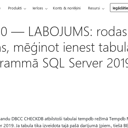
e
Produkti
Ierīces
Konts & norēķini
Resursi
Iegādāti
0 — LABOJUMS: rodas 
, mēģinot ienest tabu
grammā SQL Server 201
omandu DBCC CHECKDB atbilstoši tabulai tempdb režīmā Tempd
2019. Ja tabula tika izveidota tajā pašā darījumā (piem., tiešā