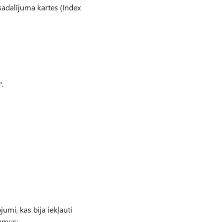
adalījuma kartes (Index
.
umi, kas bija iekļauti
umus: