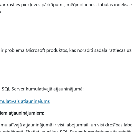
 rasties piekļuves pārkāpums, mēģinot ienest tabulas indeksa s
.
ī ir problēma Microsoft produktos, kas norādīti sadaļā "attiecas uz"
ā SQL Server kumulatīvajā atjauninājumā:
mulatīvais atjauninājums
jiem atjauninājumiem:
ulatīvajā atjauninājumā ir visi labojumfaili un visi drošības laboj
tjauninājumā. Skatiet jaunākos SQL Server kumulatīvos atjaunināj