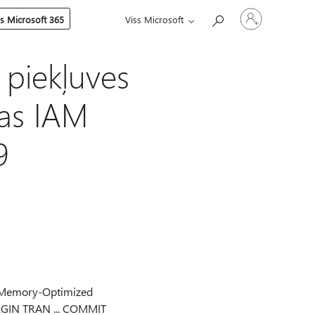
Pierakstieties
es Microsoft 365
Viss Microsoft
savā
kontā
piekļuves
las IAM
9
b Memory-Optimized
 BEGIN TRAN ... COMMIT