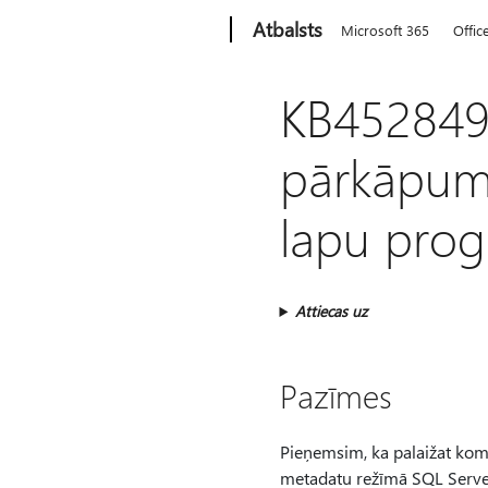
Microsoft
Atbalsts
Microsoft 365
Offic
KB452849
pārkāpums
lapu pro
Attiecas uz
Pazīmes
Pieņemsim, ka palaižat k
metadatu režīmā SQL Server 