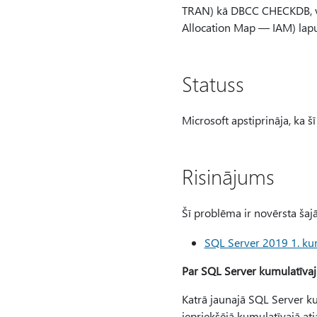
TRAN) kā DBCC CHECKDB, var
Allocation Map — IAM) lapu
Statuss
Microsoft apstiprināja, ka š
Risinājums
Šī problēma ir novērsta šaj
SQL Server 2019 1. ku
Par SQL Server kumulatīva
Katrā jaunajā SQL Server kum
iepriekšējā kumulatīvajā a