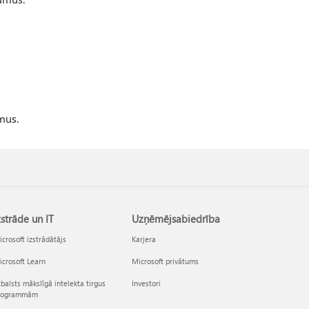
mus.
zstrāde un IT
Uzņēmējsabiedrība
crosoft izstrādātājs
Karjera
crosoft Learn
Microsoft privātums
balsts mākslīgā intelekta tirgus
Investori
rogrammām