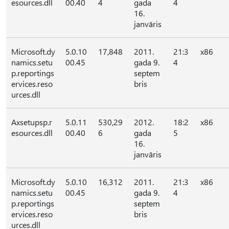
esources.dll
00.40
4
gada
4
16.
janvāris
Microsoft.dy
5.0.10
17,848
2011.
21:3
x86
namics.setu
00.45
gada 9.
4
p.reportings
septem
ervices.reso
bris
urces.dll
Axsetupsp.r
5.0.11
530,29
2012.
18:2
x86
esources.dll
00.40
6
gada
5
16.
janvāris
Microsoft.dy
5.0.10
16,312
2011.
21:3
x86
namics.setu
00.45
gada 9.
4
p.reportings
septem
ervices.reso
bris
urces.dll