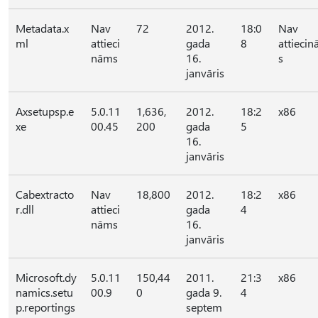
Metadata.x
Nav
72
2012.
18:0
Nav
ml
attieci
gada
8
attieci
nāms
16.
s
janvāris
Axsetupsp.e
5.0.11
1,636,
2012.
18:2
x86
xe
00.45
200
gada
5
16.
janvāris
Cabextracto
Nav
18,800
2012.
18:2
x86
r.dll
attieci
gada
4
nāms
16.
janvāris
Microsoft.dy
5.0.11
150,44
2011.
21:3
x86
namics.setu
00.9
0
gada 9.
4
p.reportings
septem