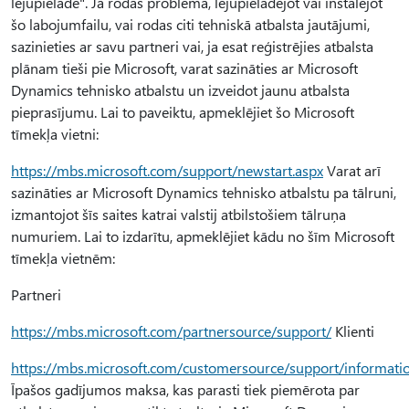
lejupielāde". Ja rodas problēma, lejupielādējot vai instalējot
šo labojumfailu, vai rodas citi tehniskā atbalsta jautājumi,
sazinieties ar savu partneri vai, ja esat reģistrējies atbalsta
plānam tieši pie Microsoft, varat sazināties ar Microsoft
Dynamics tehnisko atbalstu un izveidot jaunu atbalsta
pieprasījumu. Lai to paveiktu, apmeklējiet šo Microsoft
tīmekļa vietni:
https://mbs.microsoft.com/support/newstart.aspx
Varat arī
sazināties ar Microsoft Dynamics tehnisko atbalstu pa tālruni,
izmantojot šīs saites katrai valstij atbilstošiem tālruņa
numuriem. Lai to izdarītu, apmeklējiet kādu no šīm Microsoft
tīmekļa vietnēm:
Partneri
https://mbs.microsoft.com/partnersource/support/
Klienti
https://mbs.microsoft.com/customersource/support/informati
Īpašos gadījumos maksa, kas parasti tiek piemērota par