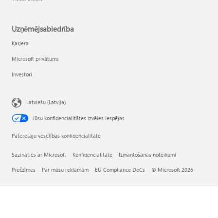
Uzņēmējsabiedrība
Karjera
Microsoft privātums
Investori
Latviešu (Latvija)
Jūsu konfidencialitātes izvēles iespējas
Patērētāju veselības konfidencialitāte
Sazināties ar Microsoft
Konfidencialitāte
Izmantošanas noteikumi
Prečzīmes
Par mūsu reklāmām
EU Compliance DoCs
© Microsoft 2026