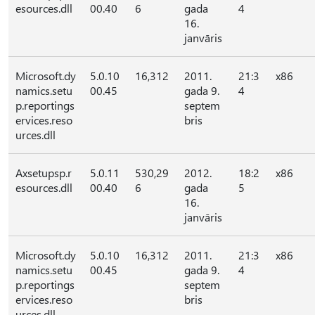
esources.dll
00.40
6
gada
4
16.
janvāris
Microsoft.dy
5.0.10
16,312
2011.
21:3
x86
namics.setu
00.45
gada 9.
4
p.reportings
septem
ervices.reso
bris
urces.dll
Axsetupsp.r
5.0.11
530,29
2012.
18:2
x86
esources.dll
00.40
6
gada
5
16.
janvāris
Microsoft.dy
5.0.10
16,312
2011.
21:3
x86
namics.setu
00.45
gada 9.
4
p.reportings
septem
ervices.reso
bris
urces.dll