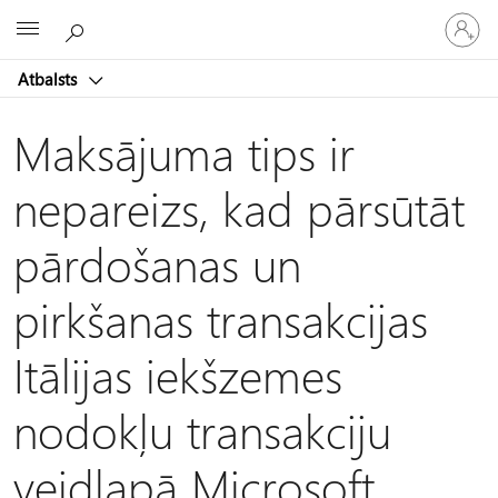
Pieraksti
Microsoft
savā
kontā
Atbalsts
Maksājuma tips ir
nepareizs, kad pārsūtāt
pārdošanas un
pirkšanas transakcijas
Itālijas iekšzemes
nodokļu transakciju
veidlapā Microsoft