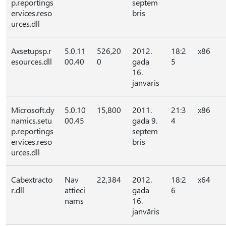
p.reportings
septem
ervices.reso
bris
urces.dll
Axsetupsp.r
5.0.11
526,20
2012.
18:2
x86
esources.dll
00.40
0
gada
5
16.
janvāris
Microsoft.dy
5.0.10
15,800
2011.
21:3
x86
namics.setu
00.45
gada 9.
4
p.reportings
septem
ervices.reso
bris
urces.dll
Cabextracto
Nav
22,384
2012.
18:2
x64
r.dll
attieci
gada
6
nāms
16.
janvāris