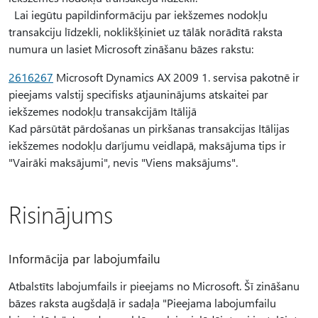
Lai iegūtu papildinformāciju par iekšzemes nodokļu
transakciju līdzekli, noklikšķiniet uz tālāk norādītā raksta
numura un lasiet Microsoft zināšanu bāzes rakstu:
2616267
Microsoft Dynamics AX 2009 1. servisa pakotnē ir
pieejams valstij specifisks atjauninājums atskaitei par
iekšzemes nodokļu transakcijām Itālijā
Kad pārsūtāt pārdošanas un pirkšanas transakcijas Itālijas
iekšzemes nodokļu darījumu veidlapā, maksājuma tips ir
"Vairāki maksājumi", nevis "Viens maksājums".
Risinājums
Informācija par labojumfailu
Atbalstīts labojumfails ir pieejams no Microsoft. Šī zināšanu
bāzes raksta augšdaļā ir sadaļa "Pieejama labojumfailu