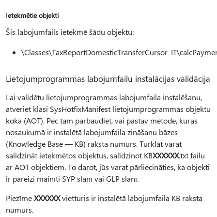
Ietekmētie objekti
Šis labojumfails ietekmē šādu objektu:
\Classes\TaxReportDomesticTransferCursor_IT\calcPayme
Lietojumprogrammas labojumfailu instalācijas validācija
Lai validētu lietojumprogrammas labojumfaila instalēšanu,
atveriet klasi SysHotfixManifest lietojumprogrammas objektu
kokā (AOT). Pēc tam pārbaudiet, vai pastāv metode, kuras
nosaukumā ir instalētā labojumfaila zināšanu bāzes
(Knowledge Base — KB) raksta numurs. Turklāt varat
salīdzināt ietekmētos objektus, salīdzinot KB
XXXXXX
.txt failu
ar AOT objektiem. To darot, jūs varat pārliecināties, ka objekti
ir pareizi mainīti SYP slānī vai GLP slānī.
Piezīme
XXXXXX
vietturis ir instalētā labojumfaila KB raksta
numurs.