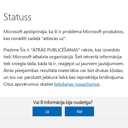
Statuss
Microsoft apstiprināja, ka šī ir problēma Microsoft produktos,
kas norādīti sadaļā "attiecas uz".
Piezīme Šis ir "ĀTRĀS PUBLICĒŠANAS" raksts, kas izveidots
tieši Microsoft atbalsta organizācijā. Šeit ietvertā informācija
tiek sniegta tāda, kāda tā ir, reaģējot uz jauniem jautājumiem.
Ātrās pieejamības rezultātā materiālos var būt drukas kļūdas,
un tos var pārskatīt jebkurā laikā bez iepriekšēja brīdinājuma.
Citus apsvērumus skatiet
lietošanas nosacījumos
.
Vai šī informācija bija noderīga?
Jā
Nē