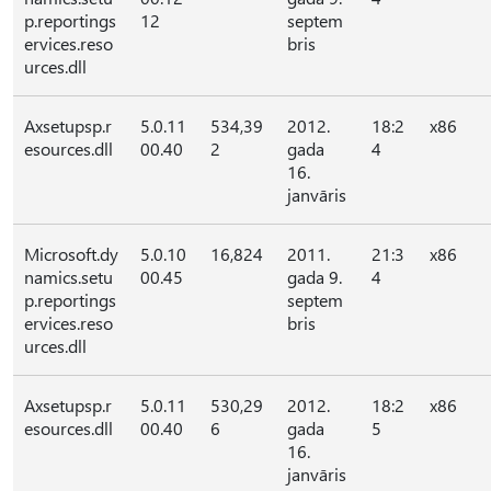
p.reportings
12
septem
ervices.reso
bris
urces.dll
Axsetupsp.r
5.0.11
534,39
2012.
18:2
x86
esources.dll
00.40
2
gada
4
16.
janvāris
Microsoft.dy
5.0.10
16,824
2011.
21:3
x86
namics.setu
00.45
gada 9.
4
p.reportings
septem
ervices.reso
bris
urces.dll
Axsetupsp.r
5.0.11
530,29
2012.
18:2
x86
esources.dll
00.40
6
gada
5
16.
janvāris