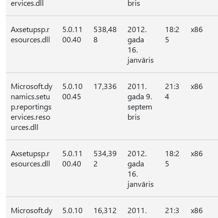
ervices.dll
bris
Axsetupsp.r
5.0.11
538,48
2012.
18:2
x86
esources.dll
00.40
8
gada
5
16.
janvāris
Microsoft.dy
5.0.10
17,336
2011.
21:3
x86
namics.setu
00.45
gada 9.
4
p.reportings
septem
ervices.reso
bris
urces.dll
Axsetupsp.r
5.0.11
534,39
2012.
18:2
x86
esources.dll
00.40
2
gada
5
16.
janvāris
Microsoft.dy
5.0.10
16,312
2011.
21:3
x86