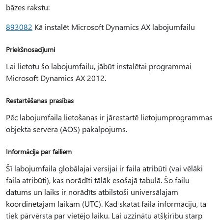
bāzes rakstu:
893082
Kā instalēt Microsoft Dynamics AX labojumfailu
Priekšnosacījumi
Lai lietotu šo labojumfailu, jābūt instalētai programmai
Microsoft Dynamics AX 2012.
Restartēšanas prasības
Pēc labojumfaila lietošanas ir jārestartē lietojumprogrammas
objekta servera (AOS) pakalpojums.
Informācija par failiem
Šī labojumfaila globālajai versijai ir faila atribūti (vai vēlāki
faila atribūti), kas norādīti tālāk esošajā tabulā. Šo failu
datums un laiks ir norādīts atbilstoši universālajam
koordinētajam laikam (UTC). Kad skatāt faila informāciju, tā
tiek pārvērsta par vietējo laiku. Lai uzzinātu atšķirību starp