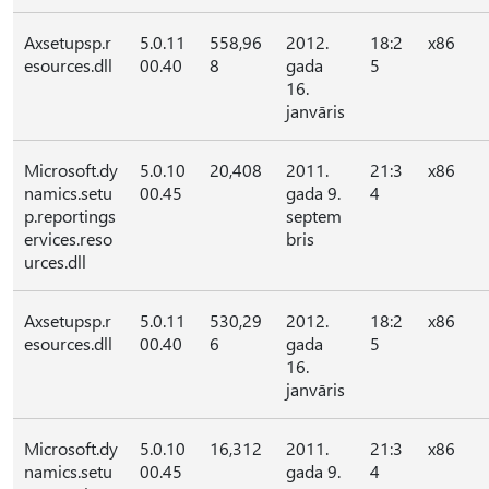
Axsetupsp.r
5.0.11
558,96
2012.
18:2
x86
esources.dll
00.40
8
gada
5
16.
janvāris
Microsoft.dy
5.0.10
20,408
2011.
21:3
x86
namics.setu
00.45
gada 9.
4
p.reportings
septem
ervices.reso
bris
urces.dll
Axsetupsp.r
5.0.11
530,29
2012.
18:2
x86
esources.dll
00.40
6
gada
5
16.
janvāris
Microsoft.dy
5.0.10
16,312
2011.
21:3
x86
namics.setu
00.45
gada 9.
4