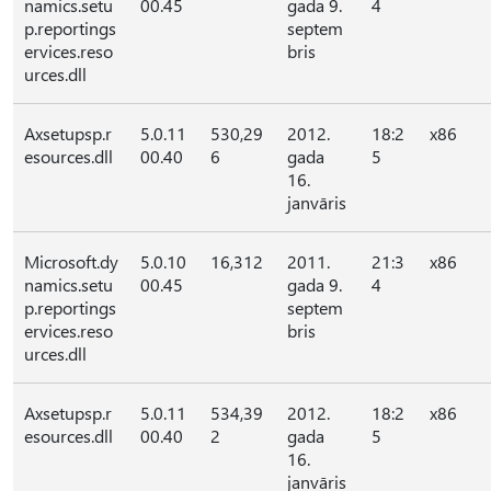
namics.setu
00.45
gada 9.
4
p.reportings
septem
ervices.reso
bris
urces.dll
Axsetupsp.r
5.0.11
530,29
2012.
18:2
x86
esources.dll
00.40
6
gada
5
16.
janvāris
Microsoft.dy
5.0.10
16,312
2011.
21:3
x86
namics.setu
00.45
gada 9.
4
p.reportings
septem
ervices.reso
bris
urces.dll
Axsetupsp.r
5.0.11
534,39
2012.
18:2
x86
esources.dll
00.40
2
gada
5
16.
janvāris