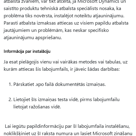
atbalsta zvaniem, var tikt atcelta, ja Microsoft Dynamics un
saistīto produktu tehniskā atbalsta speciālists nosaka, ka
problēma tiks novērsta, instalējot noteiktu atjauninājumu.
Parasti atbalsta izmaksas attiecas uz visiem papildu atbalsta
jautājumiem un problēmām, kas neskar specifisko
atjauninājumu apspriešanu.
Informācija par instalāciju
Ja esat pielāgojis vienu vai vairākas metodes vai tabulas, uz
kurām attiecas šis labojumfails, ir jāveic šādas darbības:
Pārskatiet .xpo failā dokumentētās izmaiņas.
Lietojiet šīs izmaiņas testa vidē, pirms labojumfailu
lietojat ražošanas vidē.
Lai iegūtu papildinformāciju par šī labojumfaila instalēšanu,
noklikšķiniet uz šī raksta numura un lasiet Microsoft zināšanu