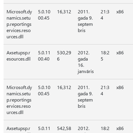
Microsoft.dy
5.0.10
16,312
2011.
21:3
x86
namics.setu
00.45
gada 9.
4
p.reportings
septem
ervices.reso
bris
urces.dll
Axsetupsp.r
5.0.11
530,29
2012.
18:2
x86
esources.dll
00.40
6
gada
5
16.
janvāris
Microsoft.dy
5.0.10
16,312
2011.
21:3
x86
namics.setu
00.45
gada 9.
4
p.reportings
septem
ervices.reso
bris
urces.dll
Axsetupsp.r
5.0.11
542,58
2012.
18:2
x86