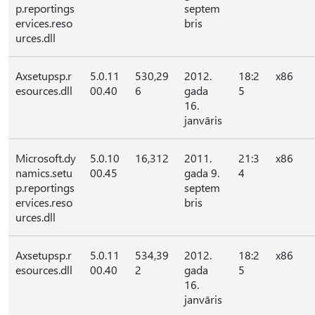
p.reportings
septem
ervices.reso
bris
urces.dll
Axsetupsp.r
5.0.11
530,29
2012.
18:2
x86
esources.dll
00.40
6
gada
5
16.
janvāris
Microsoft.dy
5.0.10
16,312
2011.
21:3
x86
namics.setu
00.45
gada 9.
4
p.reportings
septem
ervices.reso
bris
urces.dll
Axsetupsp.r
5.0.11
534,39
2012.
18:2
x86
esources.dll
00.40
2
gada
5
16.
janvāris