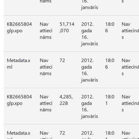
nāms
16.
s
janvāris
KB2665804
Nav
51,714
2012.
18:0
Nav
glp.xpo
attieci
,070
gada
6
attieci
nāms
16.
s
janvāris
Metadata.x
Nav
72
2012.
18:0
Nav
ml
attieci
gada
6
attieci
nāms
16.
s
janvāris
KB2665804
Nav
4,285,
2012.
18:0
Nav
glp.xpo
attieci
228
gada
1
attieci
nāms
16.
s
janvāris
Metadata.x
Nav
72
2012.
18:0
Nav