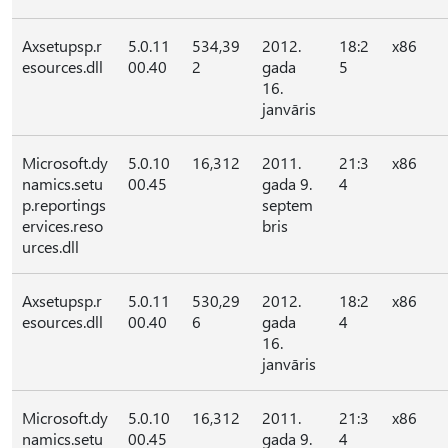
Axsetupsp.r
5.0.11
534,39
2012.
18:2
x86
esources.dll
00.40
2
gada
5
16.
janvāris
Microsoft.dy
5.0.10
16,312
2011.
21:3
x86
namics.setu
00.45
gada 9.
4
p.reportings
septem
ervices.reso
bris
urces.dll
Axsetupsp.r
5.0.11
530,29
2012.
18:2
x86
esources.dll
00.40
6
gada
4
16.
janvāris
Microsoft.dy
5.0.10
16,312
2011.
21:3
x86
namics.setu
00.45
gada 9.
4