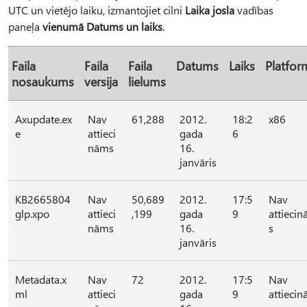
UTC un vietējo laiku, izmantojiet cilni
Laika josla
vadības
paneļa
vienumā Datums un laiks
.
Faila
Faila
Faila
Datums
Laiks
Platfor
nosaukums
versija
lielums
Axupdate.ex
Nav
61,288
2012.
18:2
x86
e
attieci
gada
6
nāms
16.
janvāris
KB2665804
Nav
50,689
2012.
17:5
Nav
glp.xpo
attieci
,199
gada
9
attieci
nāms
16.
s
janvāris
Metadata.x
Nav
72
2012.
17:5
Nav
ml
attieci
gada
9
attieci