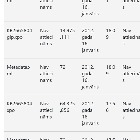
ml
attieci
gada
1
attieci
nāms
16.
s
janvāris
KB2665804
Nav
14,975
2012.
18:0
Nav
glp.xpo
attieci
,111
gada
9
attieci
nāms
16.
s
janvāris
Metadata.x
Nav
72
2012.
18:0
Nav
ml
attieci
gada
9
attieci
nāms
16.
s
janvāris
KB2665804.
Nav
64,325
2012.
17:5
Nav
xpo
attieci
,856
gada
6
attieci
nāms
16.
s
janvāris
Metadata.x
Nav
72
2012.
17:5
Nav