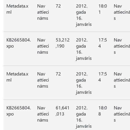
Metadata.x
Nav
72
2012.
18:0
Nav
ml
attieci
gada
1
attieci
nāms
16.
s
janvāris
KB2665804.
Nav
53,212
2012.
17:5
Nav
xpo
attieci
,190
gada
4
attieci
nāms
16.
s
janvāris
Metadata.x
Nav
72
2012.
17:5
Nav
ml
attieci
gada
4
attieci
nāms
16.
s
janvāris
KB2665804.
Nav
61,641
2012.
18:0
Nav
xpo
attieci
,013
gada
8
attieci
nāms
16.
s
janvāris