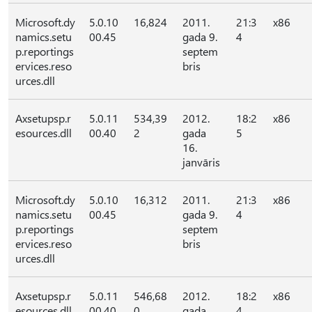
Microsoft.dy
5.0.10
16,824
2011.
21:3
x86
namics.setu
00.45
gada 9.
4
p.reportings
septem
ervices.reso
bris
urces.dll
Axsetupsp.r
5.0.11
534,39
2012.
18:2
x86
esources.dll
00.40
2
gada
5
16.
janvāris
Microsoft.dy
5.0.10
16,312
2011.
21:3
x86
namics.setu
00.45
gada 9.
4
p.reportings
septem
ervices.reso
bris
urces.dll
Axsetupsp.r
5.0.11
546,68
2012.
18:2
x86
esources.dll
00.40
0
gada
4