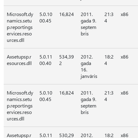
Microsoft.dy
5.0.10
16,824
2011.
21:3
x86
namics.setu
00.45
gada 9.
4
p.reportings
septem
ervices.reso
bris
urces.dll
Axsetupsp.r
5.0.11
534,39
2012.
18:2
x86
esources.dll
00.40
2
gada
4
16.
janvāris
Microsoft.dy
5.0.10
16,824
2011.
21:3
x86
namics.setu
00.45
gada 9.
4
p.reportings
septem
ervices.reso
bris
urces.dll
Axsetupsp.r
5.0.11
530,29
2012.
18:2
x86