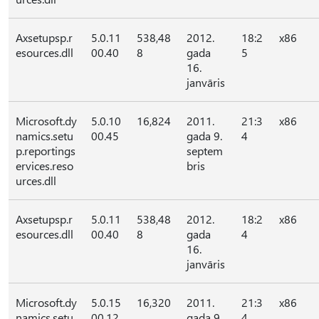
Axsetupsp.r
5.0.11
538,48
2012.
18:2
x86
esources.dll
00.40
8
gada
5
16.
janvāris
Microsoft.dy
5.0.10
16,824
2011.
21:3
x86
namics.setu
00.45
gada 9.
4
p.reportings
septem
ervices.reso
bris
urces.dll
Axsetupsp.r
5.0.11
538,48
2012.
18:2
x86
esources.dll
00.40
8
gada
4
16.
janvāris
Microsoft.dy
5.0.15
16,320
2011.
21:3
x86
namics.setu
00.12
gada 9.
4