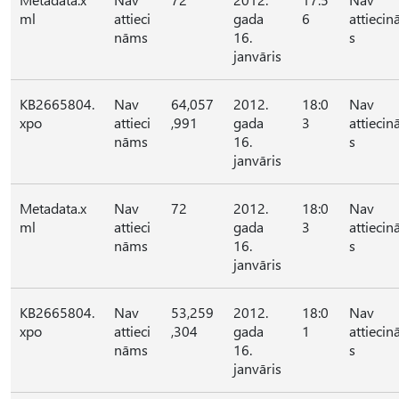
ml
attieci
gada
6
attieci
nāms
16.
s
janvāris
KB2665804.
Nav
64,057
2012.
18:0
Nav
xpo
attieci
,991
gada
3
attieci
nāms
16.
s
janvāris
Metadata.x
Nav
72
2012.
18:0
Nav
ml
attieci
gada
3
attieci
nāms
16.
s
janvāris
KB2665804.
Nav
53,259
2012.
18:0
Nav
xpo
attieci
,304
gada
1
attieci
nāms
16.
s
janvāris