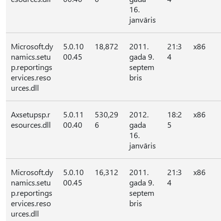
16.
janvāris
Microsoft.dy
5.0.10
18,872
2011.
21:3
x86
namics.setu
00.45
gada 9.
4
p.reportings
septem
ervices.reso
bris
urces.dll
Axsetupsp.r
5.0.11
530,29
2012.
18:2
x86
esources.dll
00.40
6
gada
5
16.
janvāris
Microsoft.dy
5.0.10
16,312
2011.
21:3
x86
namics.setu
00.45
gada 9.
4
p.reportings
septem
ervices.reso
bris
urces.dll