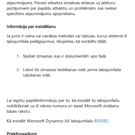
atjauninājums. Parasti atbalsta izmaksas attiecas uz jebkuru
jautājumiem par papildu atbalstu un problēmām, kas neskar
specifisko atjauninājumu apspriešanu.
Informācija par instalēšanu
Ja jums ir viena vai vairākas metodes vai tabulas, kurus ietekmē šī
labojumfaila pielāgojumus, rīkojieties, kā norādīts tālāk.
Skatiet izmaiņas, kas ir dokumentēti .xpo failā.
Lietot šīs izmaiņas testēšanas vidē, pirms labojumfaila
ražošanas vidē.
Lai iegūtu papildinformāciju par to, kā instalēt šo labojumfailu,
noklikšķiniet uz šī raksta numura un lasiet Microsoft zināšanu
bāzes rakstu:
Kā instalēt Microsoft Dynamics AX labojumfailu
893082
Priekšnosacījumi