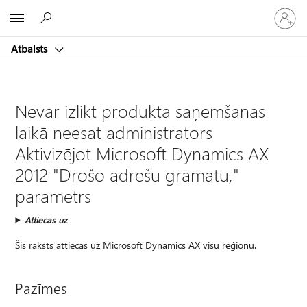
Pieraksti
Microsoft
savā
kontā
Atbalsts
Nevar izlikt produkta saņemšanas
laikā neesat administrators
Aktivizējot Microsoft Dynamics AX
2012 "Drošo adrešu grāmatu,"
parametrs
Attiecas uz
Šis raksts attiecas uz Microsoft Dynamics AX visu reģionu.
Pazīmes