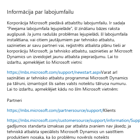
Informācija par labojumfailu
Korporācija Microsoft piedāvā atbalstītu labojumfailu. Ir sadaļa
"Pieejama labojumfaila lejupielāde", šī zināšanu bāzes raksta
augšpusē. Ja jums radušās problēmas lejupielādi, šī labojumfaila
instalēšana, vai citiem jautājumiem par tehnisko atbalstu,
sazinieties ar savu partneri vai, reģistrēts atbalsta plānu tieši ar
korporāciju Microsoft, ja tehnisko atbalstu, sazinieties ar Microsoft
Dynamics un izveidojiet jaunu atbalsta pieprasījumu. Lai to
izdarītu, apmeklējiet šo Microsoft vietni:
https://mbs.microsoft.com/support/newstart.aspx
Varat arī
sazināties ar tehnisko atbalstu programmai Microsoft Dynamics
pa tālruni, izmantojot šīs saites valsts noteiktu tālruņa numuru.
Lai to izdarītu, apmeklējiet kādu no šīm Microsoft vietnēm:
Partneri
https://mbs.microsoft.com/partnersource/support/
Klients
https://mbs.microsoft.com/customersource/support/information/Sup
gadījumos standarta izmaksas par atbalsta zvaniem nav jāsedz, ja
tehniskā atbalsta speciālists Microsoft Dynamics un saistītiem
produktiem nosaka, ka šo problēmu novērsīs noteikts