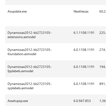
Axupdate.exe
Neattiecas
60,
Dynamicsax2012-kb2723105-
6.1.1108.1191
225
extensions.axmodel
Dynamicsax2012-kb2723105-
6.0.1108.1191
274
foundation.axmodel
Dynamicsax2012-kb2723105-
6.0.1108.1191
194
fpplabels.axmodel
Dynamicsax2012-kb2723105-
6.0.1108.1191
891
syplabels.axmodel
Axsetupsp.exe
6.0.947.853
1,36