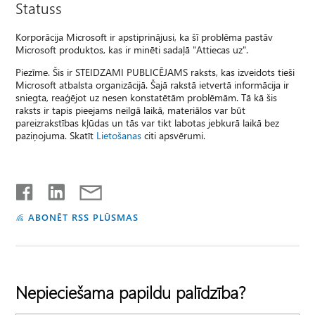
Statuss
Korporācija Microsoft ir apstiprinājusi, ka šī problēma pastāv
Microsoft produktos, kas ir minēti sadaļā "Attiecas uz".
Piezīme. Šis ir STEIDZAMI PUBLICĒJAMS raksts, kas izveidots tieši
Microsoft atbalsta organizācijā. Šajā rakstā ietvertā informācija ir
sniegta, reaģējot uz nesen konstatētām problēmām. Tā kā šis
raksts ir tapis pieejams neilgā laikā, materiālos var būt
pareizrakstības kļūdas un tās var tikt labotas jebkurā laikā bez
paziņojuma. Skatīt
Lietošanas
citi apsvērumi.
ABONĒT RSS PLŪSMAS
Nepieciešama papildu palīdzība?