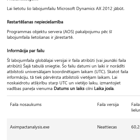
Lai lietotu šo labojumfailu Microsoft Dynamics AX 2012 jābūt.
Restartēšanas nepieciešamība
Programmas objektu servera (AOS) pakalpojumu pēc šī
labojumfaila lietošanas ir jārestartē.
Informācija par failu
Šī labojumfaila globālajai versijai ir faila atribūti (vai jaunāki faila
atribūti) Šajā tabulā sniegtie. Šo failu datumi un laiki ir norādīti
atbilstoši universālajam koordinētajam laikam (UTC). Skatot faila
informāciju, tā tiek pārvērsta atbilstoši vietējam laikam. Lai
noskaidrotu atšķirību starp UTC un vietējo laiku, izmantojiet
vadības paneļa vienuma
Datums un laiks
cilni
Laika josla
.
Faila nosaukums
Faila versija
Faila
liel
Aximpactanalysis.exe
Neattiecas
60,