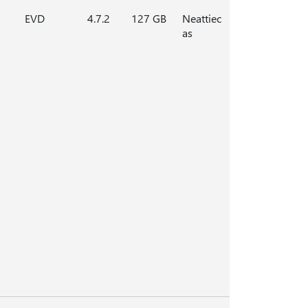
EVD
4.7.2
127 GB
Neattiec
as