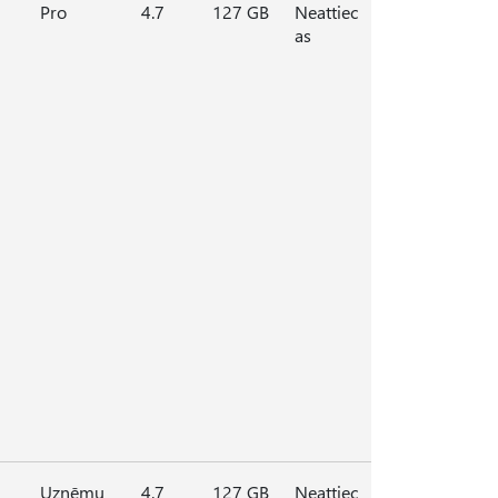
Pro
4.7
127 GB
Neattiec
as
Uzņēmu
4.7
127 GB
Neattiec