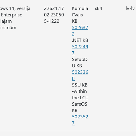
ws 11, versija
22621.17
Kumula
x64
lv-lv
Enterprise
02.23050
tīvais
ālajām
5-1222
KB
virsmām
502637
2
.NET KB
502249
7
SetupD
U KB
502336
0
SSU KB
-within
the LCU
SafeOS
KB
502352
7