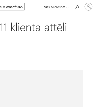
Pierakstieties
es Microsoft 365
Viss Microsoft
savā
kontā
klienta attēli