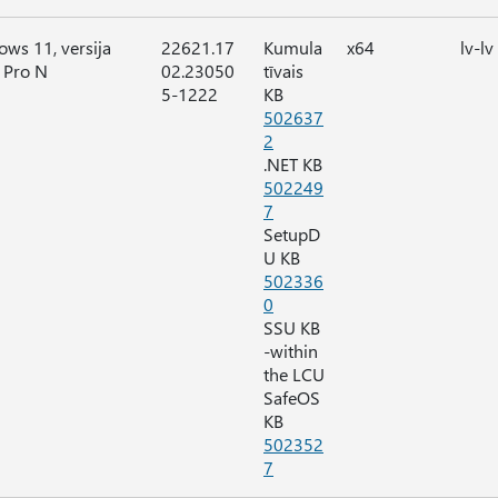
ws 11, versija
22621.17
Kumula
x64
lv-lv
 Pro N
02.23050
tīvais
5-1222
KB
502637
2
.NET KB
502249
7
SetupD
U KB
502336
0
SSU KB
-within
the LCU
SafeOS
KB
502352
7