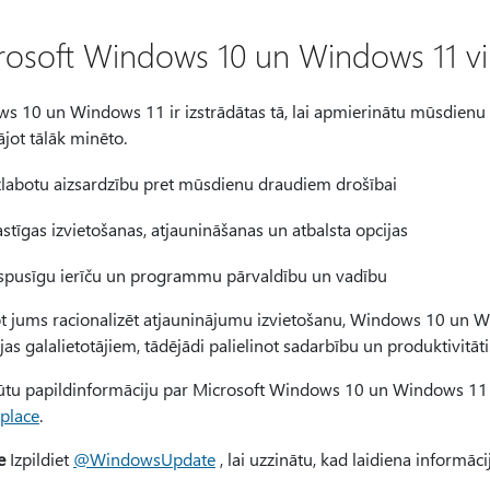
rosoft Windows 10 un Windows 11 vir
s 10 un Windows 11 ir izstrādātas tā, lai apmierinātu mūsdienu o
jot tālāk minēto.
labotu aizsardzību pret mūsdienu draudiem drošībai
astīgas izvietošanas, atjaunināšanas un atbalsta opcijas
spusīgu ierīču un programmu pārvaldību un vadību
ot jums racionalizēt atjauninājumu izvietošanu, Windows 10 un Wi
jas galalietotājiem, tādējādi palielinot sadarbību un produktivitāti
gūtu papildinformāciju par Microsoft Windows 10 un Windows 11 
place
.
e
Izpildiet
@WindowsUpdate
, lai uzzinātu, kad laidiena informāci