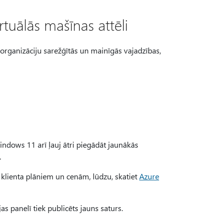
tuālās mašīnas attēli
rganizāciju sarežģītās un mainīgās vajadzības,
ndows 11 arī ļauj ātri piegādāt jaunākās
.
klienta plāniem un cenām, lūdzu, skatiet
Azure
jas panelī tiek publicēts jauns saturs.