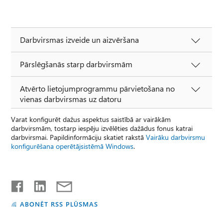
Darbvirsmas izveide un aizvēršana
Pārslēgšanās starp darbvirsmām
Atvērto lietojumprogrammu pārvietošana no
vienas darbvirsmas uz datoru
Varat konfigurēt dažus aspektus saistībā ar vairākām
darbvirsmām, tostarp iespēju izvēlēties dažādus fonus katrai
darbvirsmai. Papildinformāciju skatiet rakstā
Vairāku darbvirsmu
konfigurēšana operētājsistēmā Windows
.
ABONĒT RSS PLŪSMAS