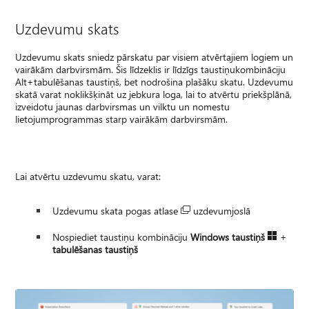
Uzdevumu skats
Uzdevumu skats sniedz pārskatu par visiem atvērtajiem logiem un
vairākām darbvirsmām. Šis līdzeklis ir līdzīgs taustiņukombināciju
Alt+tabulēšanas taustiņš, bet nodrošina plašāku skatu. Uzdevumu
skatā varat noklikšķināt uz jebkura loga, lai to atvērtu priekšplānā,
izveidotu jaunas darbvirsmas un vilktu un nomestu
lietojumprogrammas starp vairākām darbvirsmām.
Lai atvērtu uzdevumu skatu, varat:
Uzdevumu skata pogas atlase
uzdevumjoslā
Nospiediet taustiņu kombināciju
Windows taustiņš
​​​​​​​
+
tabulēšanas taustiņš