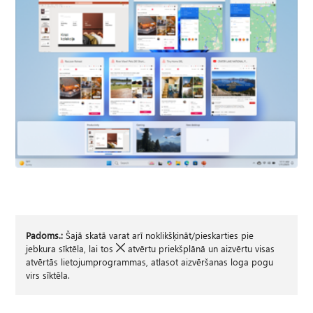
Padoms.:
Šajā skatā varat arī noklikšķināt/pieskarties pie
jebkura sīktēla, lai tos
atvērtu priekšplānā un aizvērtu visas
atvērtās lietojumprogrammas, atlasot aizvēršanas loga pogu
virs sīktēla.