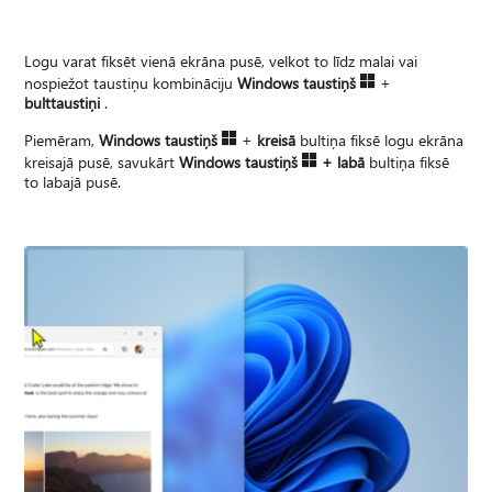
Logu varat fiksēt vienā ekrāna pusē, velkot to līdz malai vai
nospiežot taustiņu kombināciju
Windows taustiņš
​​​​​​​
+
bulttaustiņi
.
Piemēram,
Windows taustiņš
​​​​​​​
+
kreisā
bultiņa fiksē logu ekrāna
kreisajā pusē, savukārt
Windows taustiņš
​​​​​​​
+ labā
bultiņa fiksē
to labajā pusē.