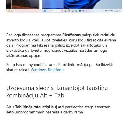
Pēc loga fiksēšanas programmā
Fiksēšanas
palīgs tiek rādīti citu
atvērto logu sīktēli, ļaujot izvēlēties, kuru logu fiksēt citā ekrāna
daļā. Programma Fiksēšana palīdz izveidot sakārtotāku un
efektīvāku darbvietu, nodrošinot vizuālas norādes un logu
izkārtošanas opcijas.
Snap has many cool features. Papildinformāciju par šo līdzekli
skatiet rakstā
Windows fiksēšanu.
Uzdevuma slēdzis, izmantojot taustiņu
kombināciju Alt + Tab
Alt
+
Tab īsinājumtaustiņi
ļauj ātri pārslēgties starp atvērtām
lietojumprogrammām pašreizējā darbvirsmā.