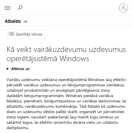
Pieraksti
Microsoft
savā
kontā
Atbalsts
Saistītās tēmas
Kā veikt vairākuzdevumu uzdevumus
operētājsistēmā Windows
Attiecas uz
Vairāku uzdevumu veikšana operētājsistēmā Windows ļauj efektīvi
pārvaldīt vairākus uzdevumus un lietojumprogrammas vienlaikus,
uzlabojot produktivitāti un atvieglojot pārslēgšanos starp
dažādām lietojumprogrammām. Windows piedāvā vairākus
līdzekļus, piemēram, īsinājumtaustiņus un vairākas darbvirsmas, lai
atbalstītu vairākuzdevumu kombināciju. Tādi līdzekļi kā uzdevumu
skats un uzdevumu slēdzis palīdz skatīt, organizēt un pārvietoties
starp logiem, savukārt pieķeršanās ļauj mainīt logu izmērus un
sakārtot logus, lai efektīvi izmantotu ekrāna vietu un uzlabotu
darbplūsmu.