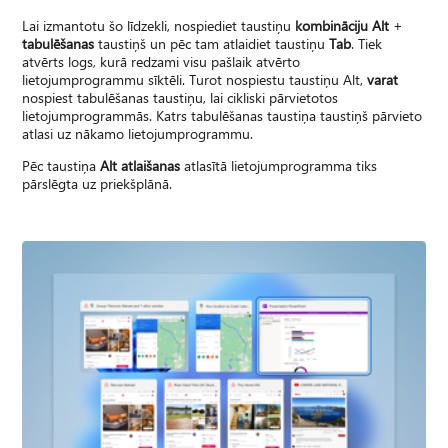
Lai izmantotu šo līdzekli, nospiediet taustiņu
kombināciju Alt
+
tabulēšanas
taustiņš un pēc tam atlaidiet taustiņu
Tab
. Tiek
atvērts logs, kurā redzami visu pašlaik atvērto
lietojumprogrammu sīktēli. Turot nospiestu taustiņu Alt,
varat
nospiest tabulēšanas taustiņu, lai cikliski pārvietotos
lietojumprogrammās. Katrs tabulēšanas taustiņa taustiņš pārvieto
atlasi uz nākamo lietojumprogrammu.
Pēc taustiņa
Alt atlaišanas
atlasītā lietojumprogramma tiks
pārslēgta uz priekšplānā.