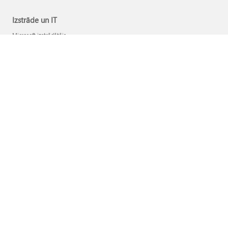
Izstrāde un IT
Microsoft izstrādātājs
Microsoft Learn
Atbalsts mākslīgā intelekta tirgus programmām
Microsoft tehniskā kopiena
Microsoft Marketplace
Microsoft Power Platform
Programmatūras uzņēmumi
Visual Studio
Uzņēmējsabiedrība
Karjera
Microsoft privātums