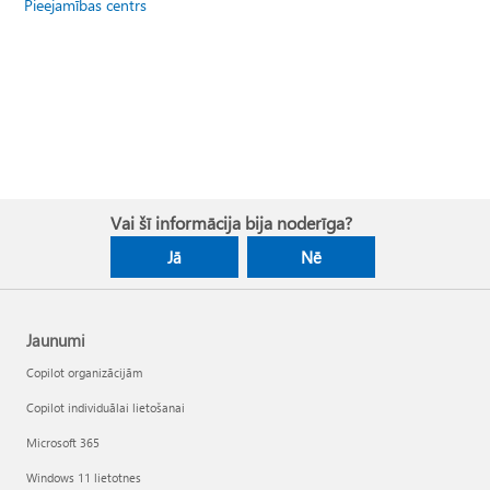
Pieejamības centrs
Vai šī informācija bija noderīga?
Jā
Nē
Jaunumi
Copilot organizācijām
Copilot individuālai lietošanai
Microsoft 365
Windows 11 lietotnes