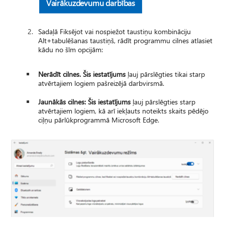
Vairākuzdevumu darbības
Sadaļā Fiksējot vai nospiežot taustiņu kombināciju
Alt+tabulēšanas taustiņš, rādīt programmu cilnes atlasiet
kādu no šīm opcijām:
Nerādīt cilnes. Šis iestatījums
ļauj pārslēgties tikai starp
atvērtajiem logiem pašreizējā darbvirsmā.
Jaunākās cilnes: Šis iestatījums
ļauj pārslēgties starp
atvērtajiem logiem, kā arī iekļauts noteikts skaits pēdējo
ciļņu pārlūkprogrammā Microsoft Edge.