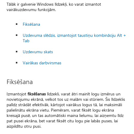
Tālāk ir galvenie Windows līdzekļi, ko varat izmantot
vairākuzdevumu funkcijām.
Fiksēšana
Uzdevuma slēdzis, izmantojot taustiņu kombināciju Alt +
Tab
Uzdevumu skats
Vairākas darbvirsmas
Fiksēšana
Izmantojot
fiksēšanas
līdzekli, varat ātri mainīt logu izmērus un
novietojumu ekrānā, velkot tos uz malām vai stūriem. Šis līdzeklis
palīdz strādāt efektīvāk, kārtojot vairākus logus tā, lai maksimāli
palielinātu ekrāna vietu. Piemēram, varat fiksēt logu ekrāna
kreisajā pusē, un tas automātiski maina lielumu, lai aizņemtu līdz
pat pusei ekrāna, bet varat fiksēt citu logu pie labās puses, lai
aizpildītu otru pusi.