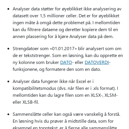
Analyser data støtter for øyeblikket ikke analysering av
datasett over 1,5 millioner celler. Det er for øyeblikket
ingen måte å omgå dette problemet på. I mellomtiden
kan du filtrere dataene og deretter kopiere dem til en
annen plassering for å kjøre Analyser data på dem.
Strengdatoer som «01.01.2017» blir analysert som om
de er tekststrenger. Som en løsning, kan du opprette en
ny kolonne som bruker
DATO
- eller
DATOVERDI
-
funksjonene, og formatere den som en dato.
Analyser data fungerer ikke når Excel er i
kompatibilitetsmodus (dvs. når filen er i .xls format). I
mellomtiden kan du lagre filen som en XLSX-, XLSM-
eller XLSB-fil.
Sammenslåtte celler kan også være vanskelig å forstå.
En løsning hvis du prøver å midtstille data, som for
eksempel en topptekst, er å fjerne alle sammenslåtte