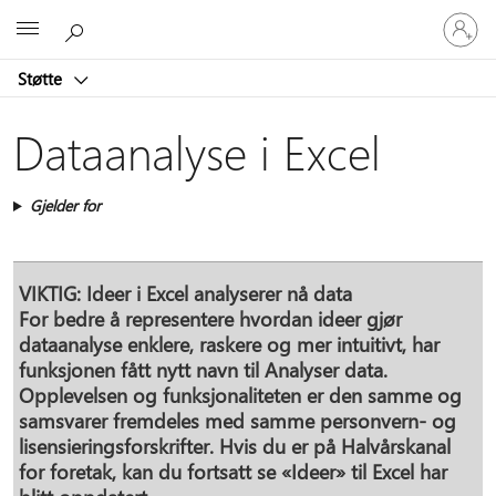
Logg
Microsoft
på
kontoen
Støtte
din
Dataanalyse i Excel
Gjelder for
VIKTIG: Ideer i Excel analyserer nå data
For bedre å representere hvordan ideer gjør
dataanalyse enklere, raskere og mer intuitivt, har
funksjonen fått nytt navn til
Analyser data
.
Opplevelsen og funksjonaliteten er den samme og
samsvarer fremdeles med samme personvern- og
lisensieringsforskrifter. Hvis du er på Halvårskanal
for foretak, kan du fortsatt se «Ideer» til Excel har