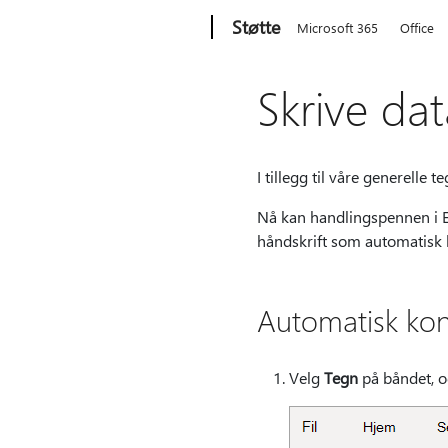
Microsoft
Støtte
Microsoft 365
Office
Skrive dat
I tillegg til våre generelle 
Nå kan handlingspennen i Ex
håndskrift som automatisk k
Automatisk kon
Velg
Tegn
på båndet, o