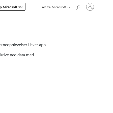
Logg
p Microsoft 365
Alt fra Microsoft
på
kontoen
din
kjerneopplevelser i hver app.
 skrive ned data med