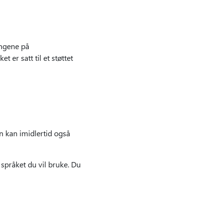
ingene på
t er satt til et støttet
n kan imidlertid også
 språket du vil bruke. Du