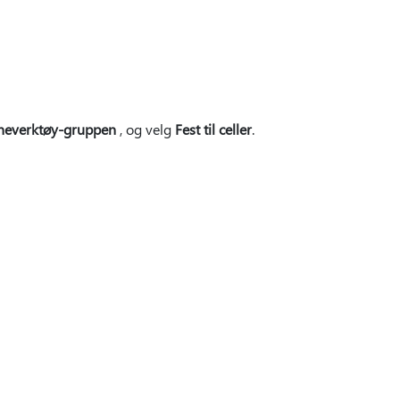
neverktøy-gruppen
, og velg
Fest til celler
.