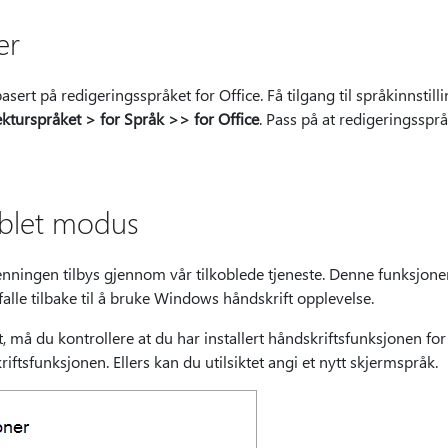
er
sert på redigeringsspråket for Office. Få tilgang til språkinnstill
kturspråket > for Språk >> for Office
. Pass på at redigeringsspråke
oblet modus
nningen tilbys gjennom vår tilkoblede tjeneste. Denne funksjone
 falle tilbake til å bruke Windows håndskrift opplevelse.
t, må du kontrollere at du har installert håndskriftsfunksjonen for
iftsfunksjonen. Ellers kan du utilsiktet angi et nytt skjermspråk.