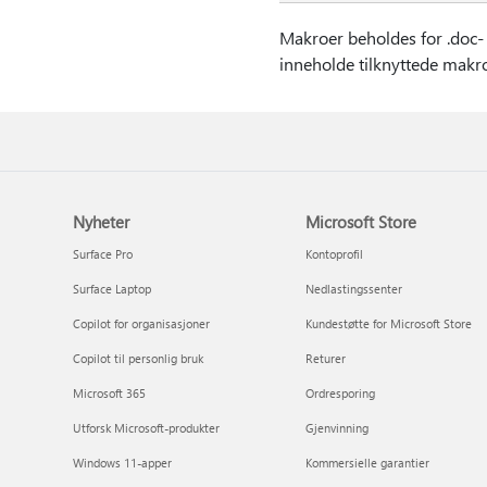
Makroer beholdes for .doc- og
inneholde tilknyttede makro
Nyheter
Microsoft Store
Surface Pro
Kontoprofil
Surface Laptop
Nedlastingssenter
Copilot for organisasjoner
Kundestøtte for Microsoft Store
Copilot til personlig bruk
Returer
Microsoft 365
Ordresporing
Utforsk Microsoft-produkter
Gjenvinning
Windows 11-apper
Kommersielle garantier