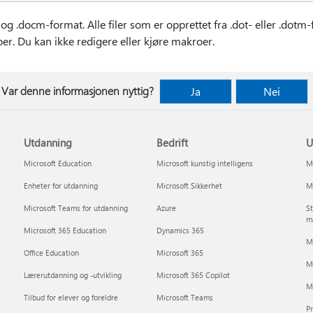
 .docm-format. Alle filer som er opprettet fra .dot- eller .dotm-fil
er. Du kan ikke redigere eller kjøre makroer.
Var denne informasjonen nyttig?
Ja
Nei
Utdanning
Bedrift
U
Microsoft Education
Microsoft kunstig intelligens
Mi
Enheter for utdanning
Microsoft Sikkerhet
Mi
Microsoft Teams for utdanning
Azure
St
m
Microsoft 365 Education
Dynamics 365
Mi
Office Education
Microsoft 365
M
Lærerutdanning og -utvikling
Microsoft 365 Copilot
Mi
Tilbud for elever og foreldre
Microsoft Teams
P