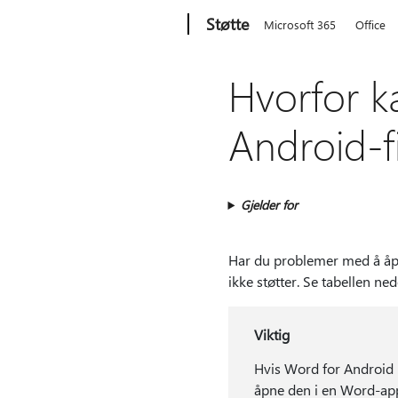
Microsoft
Støtte
Microsoft 365
Office
Hvorfor ka
Android-f
Gjelder for
Har du problemer med å åpne
ikke støtter. Se tabellen nede
Viktig
Hvis Word for Android 
åpne den i en Word-app