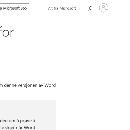
Logg
p Microsoft 365
Alt fra Microsoft
på
kontoen
din
for
 som denne versjonen av Word
 deg om å prøve å
te skjer når Word