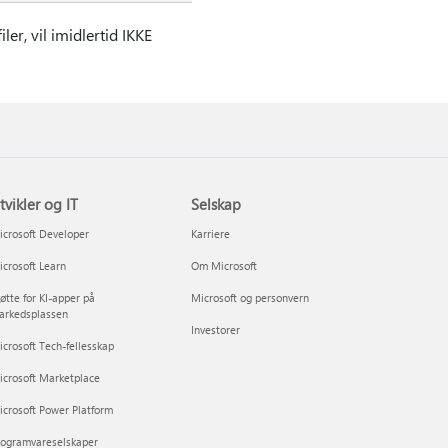
er, vil imidlertid IKKE
tvikler og IT
Selskap
crosoft Developer
Karriere
crosoft Learn
Om Microsoft
øtte for KI-apper på
Microsoft og personvern
arkedsplassen
Investorer
crosoft Tech-fellesskap
icrosoft Marketplace
crosoft Power Platform
rogramvareselskaper