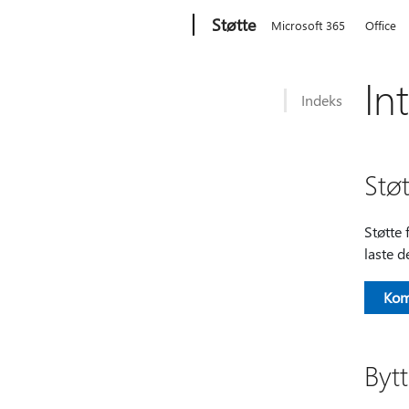
Microsoft
Støtte
Microsoft 365
Office
In
Indeks
Støt
Støtte 
laste d
Kom
Bytt