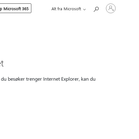
Logg
p Microsoft 365
Alt fra Microsoft
på
kontoen
din
et
ed du besøker trenger Internet Explorer, kan du