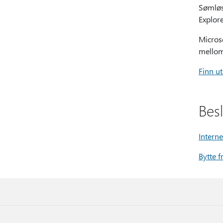
Sømløs 
Explore
Micros
mellom 
Finn u
Bes
Intern
Bytte f