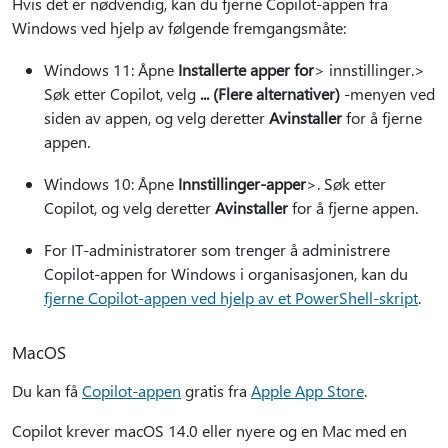
Hvis det er nødvendig, kan du fjerne Copilot-appen fra
Windows ved hjelp av følgende fremgangsmåte:
Windows 11: Åpne
Installerte apper for
> innstillinger.
>
Søk etter Copilot, velg
... (Flere alternativer)
-menyen ved
siden av appen, og velg deretter
Avinstaller
for å fjerne
appen.
Windows 10: Åpne
Innstillinger-apper
>.
Søk etter
Copilot, og velg deretter
Avinstaller
for å fjerne appen.
For IT-administratorer som trenger å administrere
Copilot-appen for Windows i organisasjonen, kan du
fjerne Copilot-appen ved hjelp av et PowerShell-skript
.
MacOS
Du kan få
Copilot-appen
gratis fra
Apple App Store
.
Copilot krever macOS 14.0 eller nyere og en Mac med en