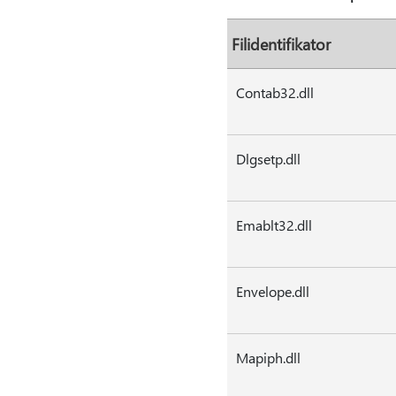
Filidentifikator
Contab32.dll
Dlgsetp.dll
Emablt32.dll
Envelope.dll
Mapiph.dll