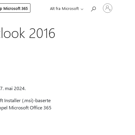
Logg
p Microsoft 365
Alt fra Microsoft
på
kontoen
din
tlook 2016
7. mai 2024.
Installer (.msi)-baserte
mpel Microsoft Office 365