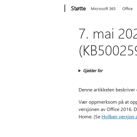
Microsoft
Støtte
Microsoft 365
Office
7. mai 20
(KB50025
Gjelder for
Denne artikkelen beskriver
Vær oppmerksom på at oppda
versjonen av Office 2016. D
Home. (Se
Hvilken versjon 