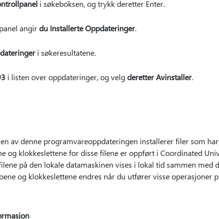
ntrollpanel
i søkeboksen, og trykk deretter Enter.
lpanel angir
du Installerte Oppdateringer
.
pdateringer
i søkeresultatene.
93
i listen over oppdateringer, og velg
deretter Avinstaller
.
en av denne programvareoppdateringen installerer filer som har 
ne og klokkeslettene for disse filene er oppført i Coordinated Un
 filene på den lokale datamaskinen vises i lokal tid sammen med d
toene og klokkeslettene endres når du utfører visse operasjoner på
ormasjon