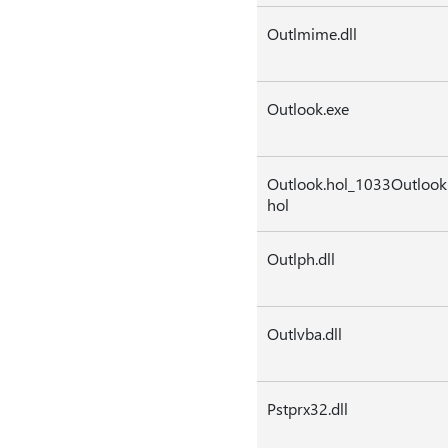
Outlmime.dll
Outlook.exe
Outlook.hol_1033Outlook
hol
Outlph.dll
Outlvba.dll
Pstprx32.dll