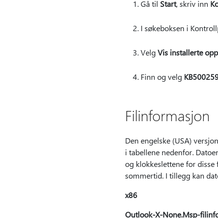
Gå til
Start
, skriv inn
Ko
I søkeboksen i Kontrol
Velg
Vis installerte op
Finn og velg
KB50025
Filinformasjon
Den engelske (USA) versjon
i tabellene nedenfor. Datoe
og klokkeslettene for disse
sommertid. I tillegg kan da
x86
Outlook-X-None.Msp-filinf