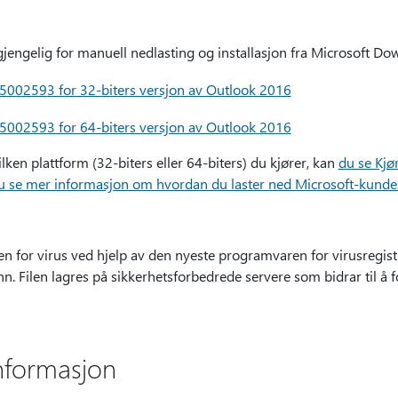
jengelig for manuell nedlasting og installasjon fra Microsoft Do
 5002593 for 32-biters versjon av Outlook 2016
 5002593 for 64-biters versjon av Outlook 2016
ilken plattform (32-biters eller 64-biters) du kjører, kan
du se Kjør
u se mer informasjon om hvordan du laster ned Microsoft-kundest
en for virus ved hjelp av den nyeste programvaren for virusregist
inn. Filen lagres på sikkerhetsforbedrede servere som bidrar til å 
nformasjon