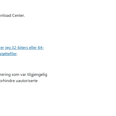
wnload Center.
er jeg 32-biters eller 64-
øttefiler
.
rering som var tilgjengelig
forhindre uautoriserte