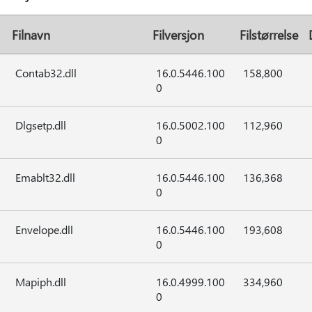
Filnavn
Filversjon
Filstørrelse
Contab32.dll
16.0.5446.100
158,800
0
Dlgsetp.dll
16.0.5002.100
112,960
0
Emablt32.dll
16.0.5446.100
136,368
0
Envelope.dll
16.0.5446.100
193,608
0
Mapiph.dll
16.0.4999.100
334,960
0