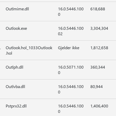
Outlmime.dll
16.0.5446.100
618,688
0
Outlook.exe
16.0.5446.100
3,304,304
02
.
Outlook.hol_1033Outlook
Gjelder ikke
1,812,658
.hol
Outlph.dll
16.0.5071.100
360,344
0
Outlvba.dll
16.0.5446.100
80,944
0
Pstprx32.dll
16.0.5446.100
1,406,400
0