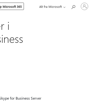
Logg
p Microsoft 365
Alt fra Microsoft
på
kontoen
din
 i
siness
Skype for Business Server