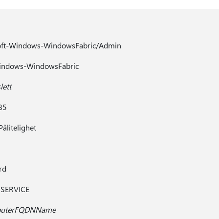
oft-Windows-WindowsFabric/Admin
Windows-WindowsFabric
lett
85
ålitelighet
rd
 SERVICE
uterFQDNName