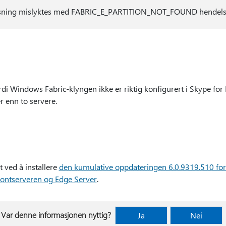
løsning mislyktes med FABRIC_E_PARTITION_NOT_FOUND hendels
di Windows Fabric-klyngen ikke er riktig konfigurert i Skype for
 enn to servere.
 ved å installere
den kumulative oppdateringen 6.0.9319.510 fo
rontserveren og Edge Server
.
Var denne informasjonen nyttig?
Ja
Nei