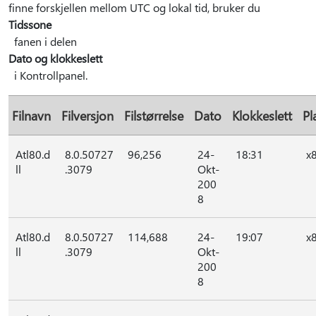
finne forskjellen mellom UTC og lokal tid, bruker du
Tidssone
fanen i delen
Dato og klokkeslett
i Kontrollpanel.
Filnavn
Filversjon
Filstørrelse
Dato
Klokkeslett
Pl
Atl80.d
8.0.50727
96,256
24-
18:31
x
ll
.3079
Okt-
200
8
Atl80.d
8.0.50727
114,688
24-
19:07
x
ll
.3079
Okt-
200
8