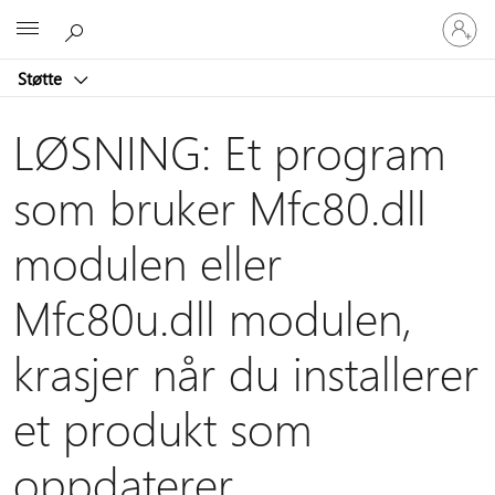
Logg
Microsoft
på
kontoen
Støtte
din
LØSNING: Et program
som bruker Mfc80.dll
modulen eller
Mfc80u.dll modulen,
krasjer når du installerer
et produkt som
oppdaterer