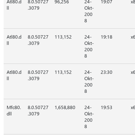
Atl80.d
8.0.50727
96,256
24-
19:07
x
ll
.3079
Okt-
200
8
Atl80.d
8.0.50727
113,152
24-
19:18
x
ll
.3079
Okt-
200
8
Atl80.d
8.0.50727
113,152
24-
23:30
x
ll
.3079
Okt-
200
8
Mfc80.
8.0.50727
1,658,880
24-
19:53
x
dll
.3079
Okt-
200
8