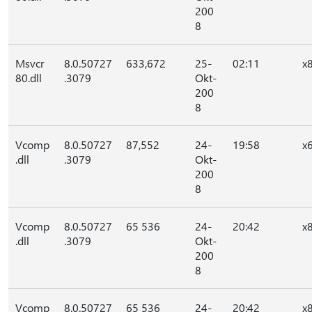
200
8
Msvcr
8.0.50727
633,672
25-
02:11
x
80.dll
.3079
Okt-
200
8
Vcomp
8.0.50727
87,552
24-
19:58
x
.dll
.3079
Okt-
200
8
Vcomp
8.0.50727
65 536
24-
20:42
x
.dll
.3079
Okt-
200
8
Vcomp
8.0.50727
65 536
24-
20:42
x