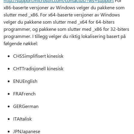
http://support.microsoft.com/contactus/?ws=support
For
x86-baserte versjoner av Windows velger du pakkene som
slutter med _x86. For x64-baserte versjoner av Windows
velger du pakkene som slutter med _x64 for 64-biters
programmer, og pakkene som slutter med _x86 for 32-biters
programmer. I tillegg velger du riktig lokalisering basert på
følgende nøkkel:
CHSSimplifisert kinesisk
CHTTradisjonell kinesisk
ENUEnglish
FRAFrench
GERGerman
ITAItalisk
JPNJapanese