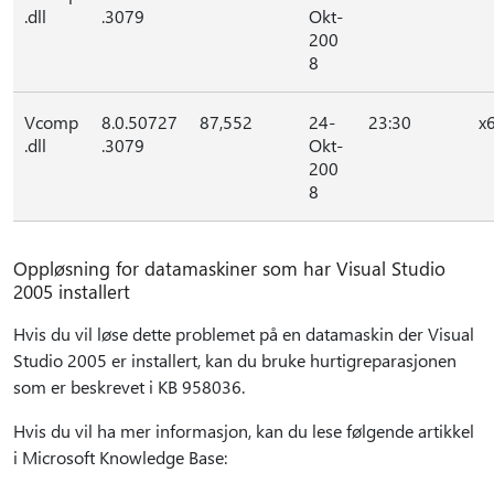
.dll
.3079
Okt-
200
8
Vcomp
8.0.50727
87,552
24-
23:30
x
.dll
.3079
Okt-
200
8
Oppløsning for datamaskiner som har Visual Studio
2005 installert
Hvis du vil løse dette problemet på en datamaskin der Visual
Studio 2005 er installert, kan du bruke hurtigreparasjonen
som er beskrevet i KB 958036.
Hvis du vil ha mer informasjon, kan du lese følgende artikkel
i Microsoft Knowledge Base: