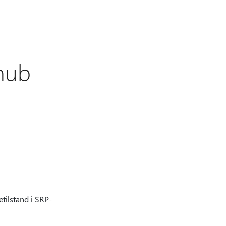
khub
tilstand i SRP-