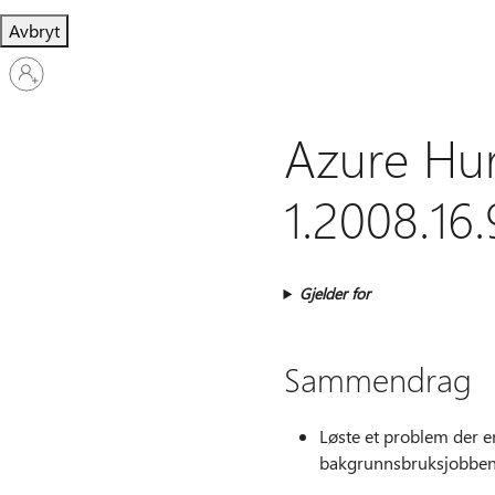
Avbryt
Logg
på
kontoen
din
Azure Hur
1.2008.16
Gjelder for
Sammendrag
Løste et problem der e
bakgrunnsbruksjobben