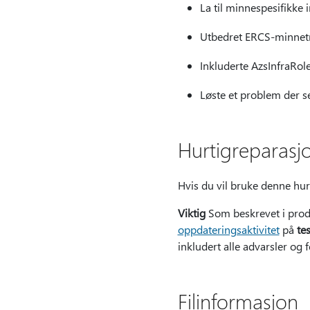
La til minnespesifikke i
Utbedret ERCS-minnetr
Inkluderte AzsInfraR
Løste et problem der se
Hurtigreparasj
Hvis du vil bruke denne hu
Viktig
Som beskrevet i pro
oppdateringsaktivitet
på
te
inkludert alle advarsler og 
Filinformasjon