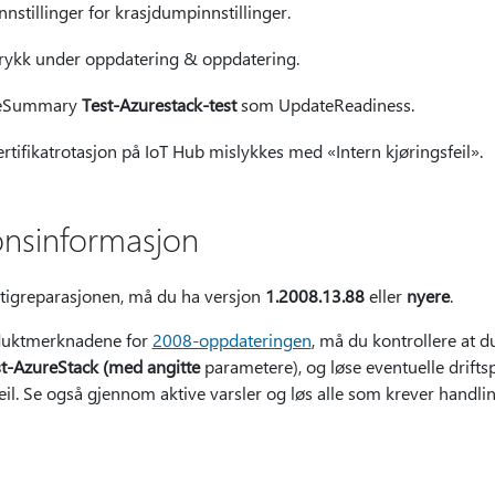
nnstillinger for krasjdumpinnstillinger.
ykk under oppdatering & oppdatering.
oleSummary
Test-Azurestack-test
som UpdateReadiness.
rtifikatrotasjon på IoT Hub mislykkes med «Intern kjøringsfeil».
onsinformasjon
rtigreparasjonen, må du ha versjon
1.2008.13.88
eller
nyere
.
duktmerknadene for
2008-oppdateringen
, må du kontrollere at du
st-AzureStack (med angitte
parametere), og løse eventuelle drift
feil. Se også gjennom aktive varsler og løs alle som krever handlin