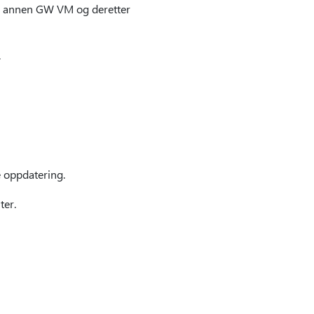
l en annen GW VM og deretter
.
e oppdatering.
ter.