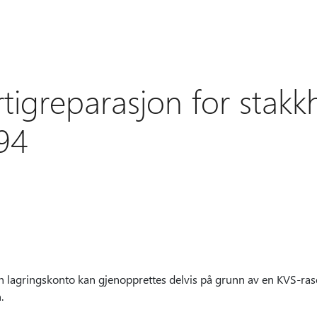
tigreparasjon for stak
.94
n lagringskonto kan gjenopprettes delvis på grunn av en KVS-rase
.