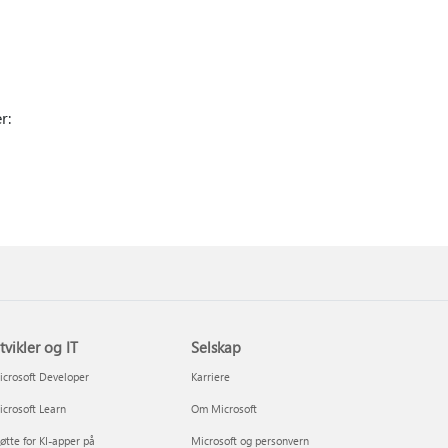
r:
tvikler og IT
Selskap
crosoft Developer
Karriere
crosoft Learn
Om Microsoft
øtte for KI-apper på
Microsoft og personvern