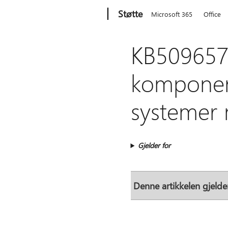
Microsoft
Støtte
Microsoft 365
Office
KB5096572
komponent
systemer 
Gjelder for
Denne artikkelen gjelde