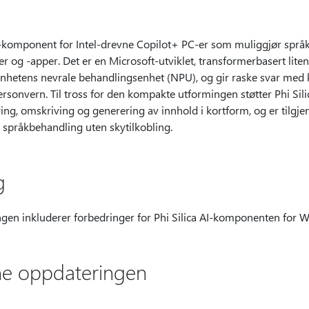
I-komponent for Intel-drevne Copilot+ PC-er som muliggjør språk
 og -apper. Det er en Microsoft-utviklet, transformerbasert lit
 enhetens nevrale behandlingsenhet (NPU), og gir raske svar med 
ersonvern. Til tross for den kompakte utformingen støtter Phi Sil
ng, omskriving og generering av innhold i kortform, og er tilgje
 språkbehandling uten skytilkobling.
g
ngen inkluderer forbedringer for Phi Silica AI-komponenten for 
nne oppdateringen