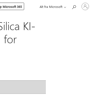
Logg
p Microsoft 365
Alt fra Microsoft
på
kontoen
din
lica KI-
 for