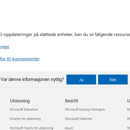
 KI-oppdateringer på støttede enheter, kan du se følgende ressurse
inger
 for KI-komponenter
Var denne informasjonen nyttig?
Ja
Nei
Utdanning
Bedrift
U
Microsoft Education
Microsoft kunstig intelligens
Mi
Enheter for utdanning
Microsoft Sikkerhet
Mi
Microsoft Teams for utdanning
Azure
St