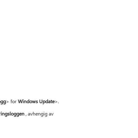
ogg
> for
Windows Update
>.
ringsloggen
, avhengig av