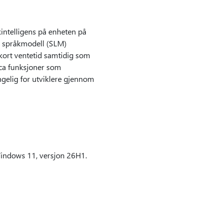
intelligens på enheten på
en språkmodell (SLM)
kort ventetid samtidig som
ica funksjoner som
ngelig for utviklere gjennom
Windows 11, versjon 26H1.