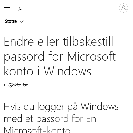
Logg
Microsoft
på
kontoen
Støtte
din
Endre eller tilbakestill
passord for Microsoft-
konto i Windows
Gjelder for
Hvis du logger på Windows
med et passord for En
Microsoft-konto