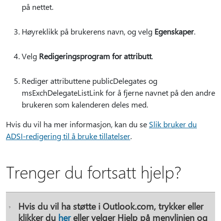
på nettet.
Høyreklikk på brukerens navn, og velg
Egenskaper
.
Velg
Redigeringsprogram for attributt
.
Rediger attributtene publicDelegates og
msExchDelegateListLink for å fjerne navnet på den andre
brukeren som kalenderen deles med.
Hvis du vil ha mer informasjon, kan du se
Slik bruker du
ADSI-redigering til å bruke tillatelser
.
Trenger du fortsatt hjelp?
Hvis du vil ha støtte i Outlook.com, trykker eller
klikker du
her
eller velger
Hjelp
på menylinjen og