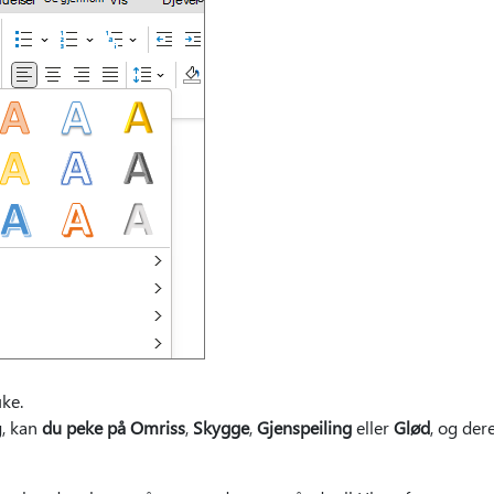
uke.
g, kan
du peke på Omriss
,
Skygge
,
Gjenspeiling
eller
Glød
, og dere