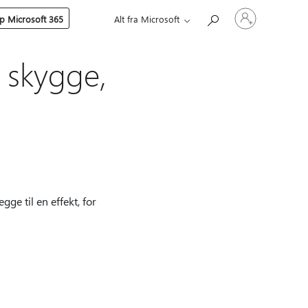
Logg
p Microsoft 365
Alt fra Microsoft
på
kontoen
din
, skygge,
gge til en effekt, for