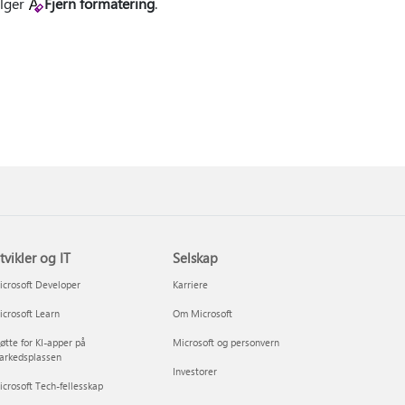
elger
Fjern formatering
.
tvikler og IT
Selskap
crosoft Developer
Karriere
crosoft Learn
Om Microsoft
øtte for KI-apper på
Microsoft og personvern
arkedsplassen
Investorer
crosoft Tech-fellesskap