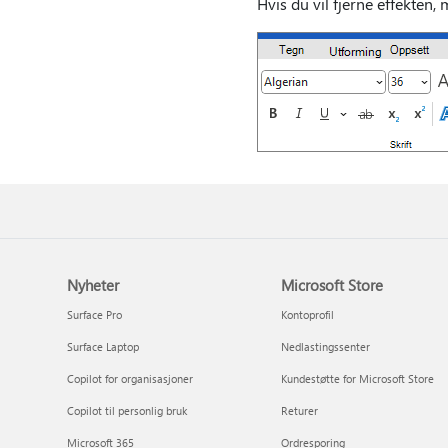
Hvis du vil fjerne effekten,
Nyheter
Microsoft Store
Surface Pro
Kontoprofil
Surface Laptop
Nedlastingssenter
Copilot for organisasjoner
Kundestøtte for Microsoft Store
Copilot til personlig bruk
Returer
Microsoft 365
Ordresporing