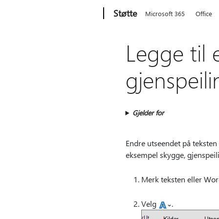
Microsoft
Støtte
Microsoft 365
Office
Legge til 
gjenspeili
Gjelder for
Endre utseendet på teksten el
eksempel skygge, gjenspeili
Merk teksten eller Wor
Velg
.