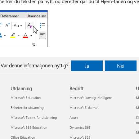
 merker du teksten på nytt, og deretter går
du til Hjem-fanen og v
Var denne informasjonen nyttig?
Ja
Nei
Utdanning
Bedrift
U
Microsoft Education
Microsoft kunstig intelligens
Mi
Enheter for utdanning
Microsoft Sikkerhet
Mi
Microsoft Teams for utdanning
Azure
St
m
Microsoft 365 Education
Dynamics 365
Mi
Office Education
Microsoft 365