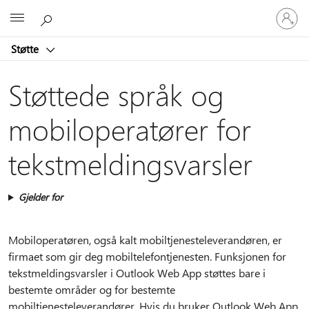
Logg
Microsoft
på
kontoen
Støtte
din
Støttede språk og
mobiloperatører for
tekstmeldingsvarsler
Gjelder for
Mobiloperatøren, også kalt mobiltjenesteleverandøren, er
firmaet som gir deg mobiltelefontjenesten. Funksjonen for
tekstmeldingsvarsler i Outlook Web App støttes bare i
bestemte områder og for bestemte
mobiltjenesteleverandører. Hvis du bruker Outlook Web App