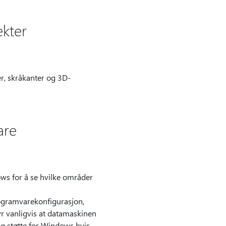
ekter
r, skråkanter og 3D-
are
ws for å se hvilke områder
ogramvarekonfigurasjon,
 vanligvis at datamaskinen
g støtte for Windows hvis