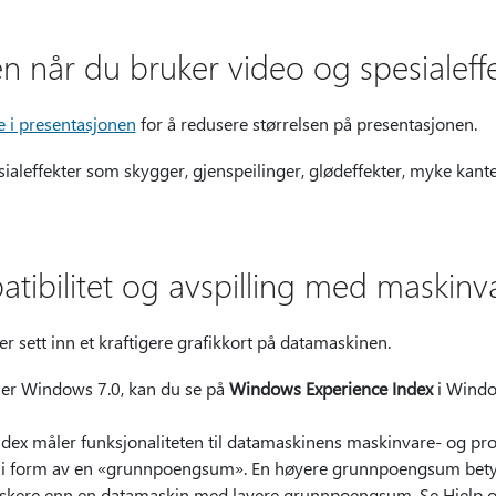
n når du bruker video og spesialeff
 i presentasjonen
for å redusere størrelsen på presentasjonen.
ialeffekter som skygger, gjenspeilinger, glødeffekter, myke kante
tibilitet og avspilling med maskinv
ler sett inn et kraftigere grafikkort på datamaskinen.
ller Windows 7.0, kan du se på
Windows Experience Index
i Windo
dex måler funksjonaliteten til datamaskinens maskinvare- og pr
 i form av en «grunnpoengsum». En høyere grunnpoengsum betyr
raskere enn en datamaskin med lavere grunnpoengsum. Se Hjelp o