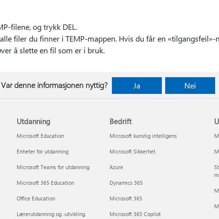
P-filene, og trykk DEL.
 alle filer du finner i TEMP-mappen. Hvis du får en «tilgangsfeil»-
er å slette en fil som er i bruk.
Var denne informasjonen nyttig?
Ja
Nei
Utdanning
Bedrift
U
Microsoft Education
Microsoft kunstig intelligens
Mi
Enheter for utdanning
Microsoft Sikkerhet
Mi
Microsoft Teams for utdanning
Azure
St
m
Microsoft 365 Education
Dynamics 365
Mi
Office Education
Microsoft 365
M
Lærerutdanning og -utvikling
Microsoft 365 Copilot