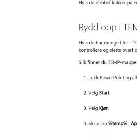
Hvis du dobbeltklikker på e
Rydd opp i TE
Hvis du har mange filer i 
kontrollere og slette over
Slik finner du TEMP-mappen
Lukk PowerPoint og al
Velg
Start
.
Velg
Kjør
.
Skriv inn
%temp%
i
Åp