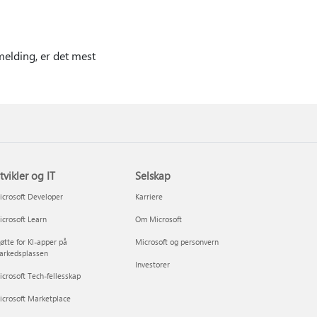
melding, er det mest
tvikler og IT
Selskap
crosoft Developer
Karriere
crosoft Learn
Om Microsoft
øtte for KI-apper på
Microsoft og personvern
arkedsplassen
Investorer
crosoft Tech-fellesskap
icrosoft Marketplace