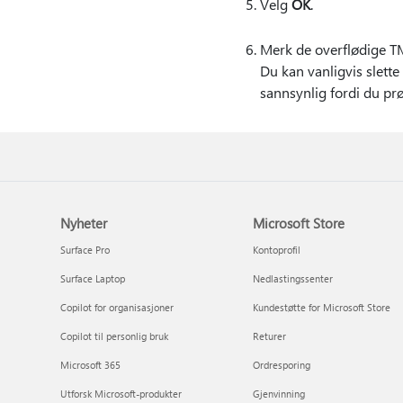
Velg
OK
.
Merk de overflødige TM
Du kan vanligvis slette
sannsynlig fordi du prøv
Nyheter
Microsoft Store
Surface Pro
Kontoprofil
Surface Laptop
Nedlastingssenter
Copilot for organisasjoner
Kundestøtte for Microsoft Store
Copilot til personlig bruk
Returer
Microsoft 365
Ordresporing
Utforsk Microsoft-produkter
Gjenvinning