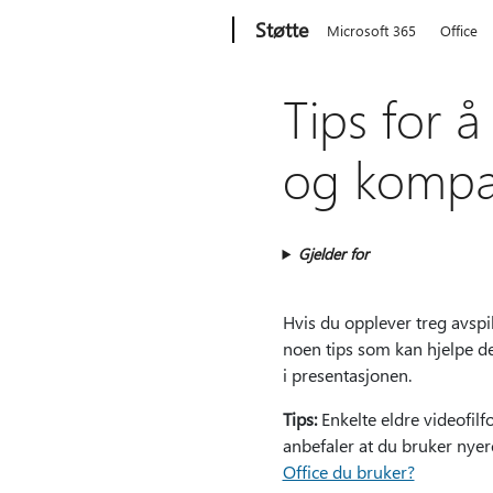
Microsoft
Støtte
Microsoft 365
Office
Tips for å
og kompat
Gjelder for
Hvis du opplever treg avspi
noen tips som kan hjelpe de
i presentasjonen.
Tips:
Enkelte eldre videofilf
anbefaler at du bruker ny
Office du bruker?