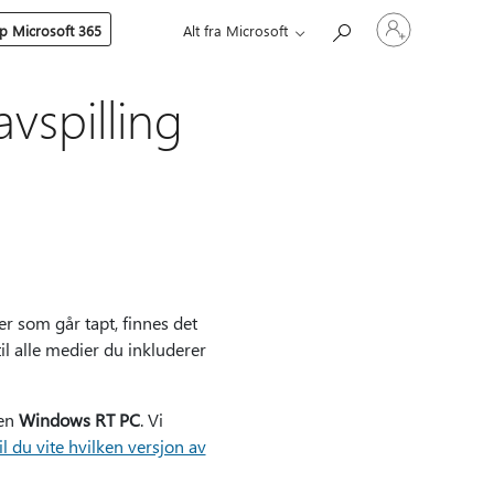
Logg
p Microsoft 365
Alt fra Microsoft
på
kontoen
din
vspilling
r som går tapt, finnes det
l alle medier du inkluderer
 en
Windows RT PC
. Vi
il du vite hvilken versjon av