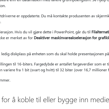
jon.
tdriverne er oppdaterte. Du må kontakte produsenten av skjermkor
.
rasjon. Hvis du vil gjøre dette i PowerPoint, går du til
Filalternat
ikke er merket av for
Deaktiver maskinvareakselerasjon for grafik
k ledig diskplass på enheten som du skal holde presentasjonen på
ingen til 16-biters. Fargedybde er antallet fargeverdier som er til
 variere fra 1 bit (svart og hvitt) til 32 biter (over 16,7 millioner 
ammer.
 for å koble til eller bygge inn medief