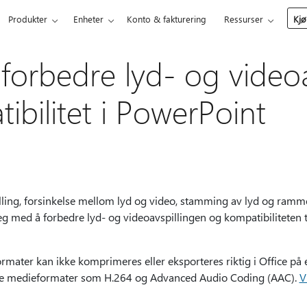
Produkter
Enheter
Konto & fakturering
Ressurser
Kjø
 forbedre lyd- og videoa
ibilitet i PowerPoint
lling, forsinkelse mellom lyd og video, stamming av lyd og ramme
g med å forbedre lyd- og videoavspillingen og kompatibiliteten ti
ormater kan ikke komprimeres eller eksporteres riktig i Office på
ere medieformater som H.264 og Advanced Audio Coding (AAC).
V