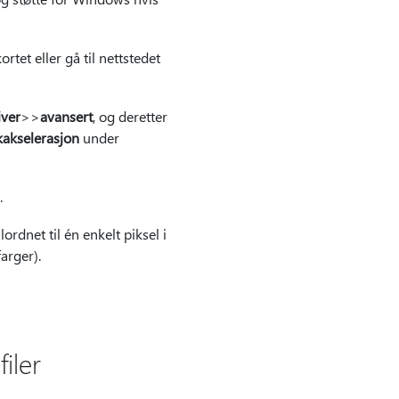
tet eller gå til nettstedet
iver
>>
avansert
, og deretter
kakselerasjon
under
.
ordnet til én enkelt piksel i
farger).
iler