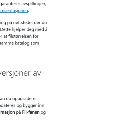
 garanterer avspillingen,
presentasjonen
.
ing på nettstedet der du
 Dette hjelper deg med å
at filstørrelsen for
il samme katalog som
versjoner av
 kan du oppgradere
pdateres og bygger inn
rmasjon
på
Fil-fanen
og