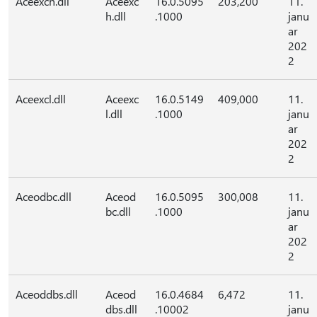
Aceexch.dll
Aceexc
16.0.5095
203,200
11.
h.dll
.1000
janu
ar
202
2
Aceexcl.dll
Aceexc
16.0.5149
409,000
11.
l.dll
.1000
janu
ar
202
2
Aceodbc.dll
Aceod
16.0.5095
300,008
11.
bc.dll
.1000
janu
ar
202
2
Aceoddbs.dll
Aceod
16.0.4684
6,472
11.
dbs.dll
.10002
janu