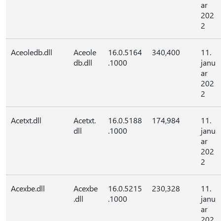
ar
202
2
Aceoledb.dll
Aceole
16.0.5164
340,400
11.
db.dll
.1000
janu
ar
202
2
Acetxt.dll
Acetxt.
16.0.5188
174,984
11.
dll
.1000
janu
ar
202
2
Acexbe.dll
Acexbe
16.0.5215
230,328
11.
.dll
.1000
janu
ar
202