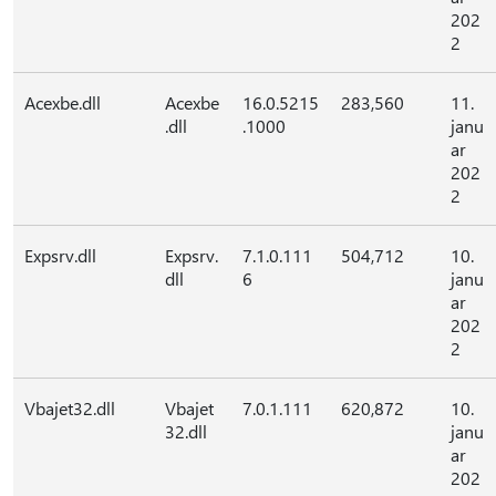
202
2
Acexbe.dll
Acexbe
16.0.5215
283,560
11.
.dll
.1000
janu
ar
202
2
Expsrv.dll
Expsrv.
7.1.0.111
504,712
10.
dll
6
janu
ar
202
2
Vbajet32.dll
Vbajet
7.0.1.111
620,872
10.
32.dll
janu
ar
202