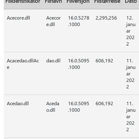
Filidentifikator
Filnavn
Filversjon
Filstørrelse
Dato
Acecore.dll
Acecor
16.0.5278
2,295,256
12.
e.dll
.1000
janu
ar
202
2
Acacedao.dllAc
dao.dll
16.0.5095
606,192
11.
e
.1000
janu
ar
202
2
Acedao.dll
Aceda
16.0.5095
606,192
11.
o.dll
.1000
janu
ar
202
2