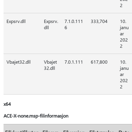
2
Expsrv.dll
Expsrv.
7.1.0.111
333,704
10.
dll
6
janu
ar
202
2
Vbajet32.dll
Vbajet
7.0.1.111
617,800
10.
32.dll
janu
ar
202
2
x64
ACE-X-none.msp-filinformasjon