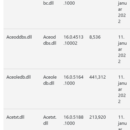
bc.dll
.1000
janu
ar
202
2
Aceoddbs.dll
Aceod
16.0.4513
8,536
11.
dbs.dll
.10002
janu
ar
202
2
Aceoledb.dll
Aceole
16.0.5164
441,312
11.
db.dll
.1000
janu
ar
202
2
Acetxt.dll
Acetxt.
16.0.5188
213,920
11.
dll
.1000
janu
ar