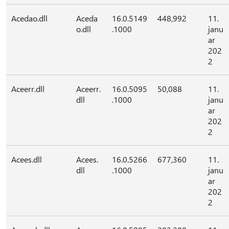
Acedao.dll
Aceda
16.0.5149
448,992
11.
o.dll
.1000
janu
ar
202
2
Aceerr.dll
Aceerr.
16.0.5095
50,088
11.
dll
.1000
janu
ar
202
2
Acees.dll
Acees.
16.0.5266
677,360
11.
dll
.1000
janu
ar
202
2