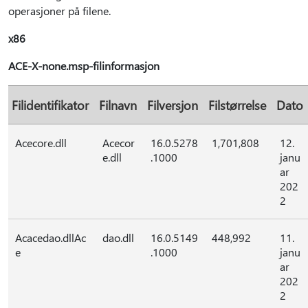
operasjoner på filene.
x86
ACE-X-none.msp-filinformasjon
Filidentifikator
Filnavn
Filversjon
Filstørrelse
Dato
Acecore.dll
Acecor
16.0.5278
1,701,808
12.
e.dll
.1000
janu
ar
202
2
Acacedao.dllAc
dao.dll
16.0.5149
448,992
11.
e
.1000
janu
ar
202
2