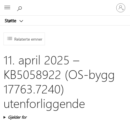
Logg
Microsoft
på
kontoen
Støtte
din
Relaterte emner
11. april 2025 –
KB5058922 (OS-bygg
17763.7240)
utenforliggende
Gjelder for