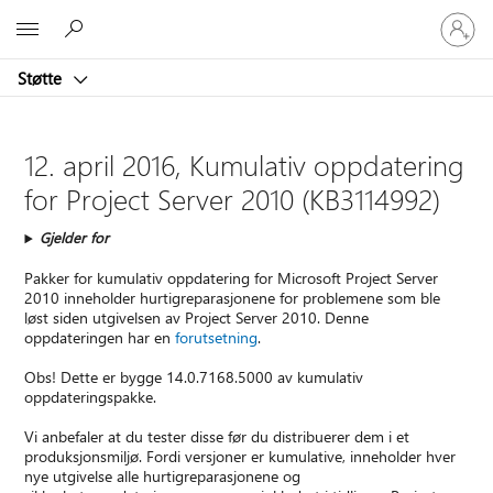
Logg
Microsoft
på
kontoen
Støtte
din
12. april 2016, Kumulativ oppdatering
for Project Server 2010 (KB3114992)
Gjelder for
Pakker for kumulativ oppdatering for Microsoft Project Server
2010 inneholder hurtigreparasjonene for problemene som ble
løst siden utgivelsen av Project Server 2010. Denne
oppdateringen har en
forutsetning
.
Obs! Dette er bygge 14.0.7168.5000 av kumulativ
oppdateringspakke.
Vi anbefaler at du tester disse før du distribuerer dem i et
produksjonsmiljø. Fordi versjoner er kumulative, inneholder hver
nye utgivelse alle hurtigreparasjonene og