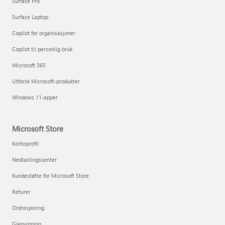
Surface Pro
Surface Laptop
Copilot for organisasjoner
Copilot til personlig bruk
Microsoft 365
Utforsk Microsoft-produkter
Windows 11-apper
Microsoft Store
Kontoprofil
Nedlastingssenter
Kundestøtte for Microsoft Store
Returer
Ordresporing
Gjenvinning