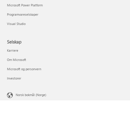
Microsoft Power Platform
Programvareselskaper
Visual Studio
Selskap
Karriere
Om Microsoft
Microsoft og personvern
Investorer
Norsk bokmål (Norge)
Dine personvernvalg
Personvern for forbrukerhelse
Kontakt Microsoft
Personvern
Vilkår for bruk
Varemerker
Om annonsene