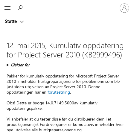
Logg
Microsoft
på
kontoen
Støtte
din
12. mai 2015, Kumulativ oppdatering
for Project Server 2010 (KB2999496)
Gjelder for
Pakker for kumulativ oppdatering for Microsoft Project Server
2010 inneholder hurtigreparasjonene for problemene som ble
løst siden utgivelsen av Project Server 2010. Denne
oppdateringen har en
forutsetning
.
Obs! Dette er bygge 14.0.7149.5000av kumulativ
oppdateringspakke.
Vi anbefaler at du tester disse før du distribuerer dem i et
produksjonsmiljø. Fordi versjoner er kumulative, inneholder hver
nye utgivelse alle hurtigreparasjonene og