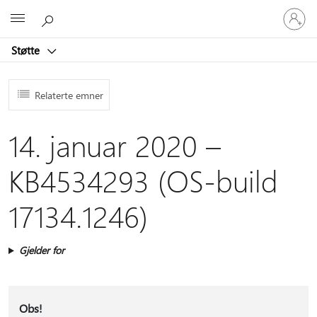
Logg
Microsoft
på
kontoen
Støtte
din
Relaterte emner
14. januar 2020 –
KB4534293 (OS-build
17134.1246)
Gjelder for
Obs!