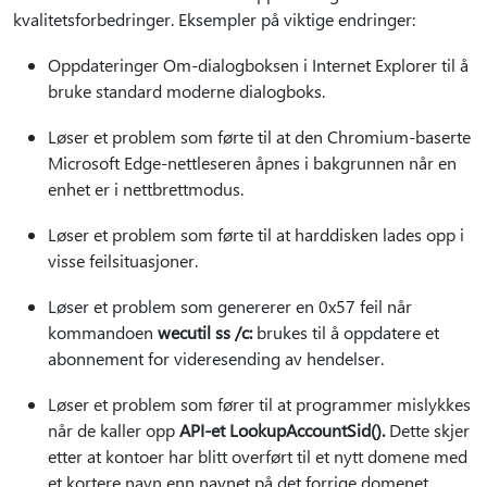
kvalitetsforbedringer. Eksempler på viktige endringer:
Oppdateringer Om-dialogboksen i Internet Explorer til å
bruke standard moderne dialogboks.
Løser et problem som førte til at den Chromium-baserte
Microsoft Edge-nettleseren åpnes i bakgrunnen når en
enhet er i nettbrettmodus.
Løser et problem som førte til at harddisken lades opp i
visse feilsituasjoner.
Løser et problem som genererer en 0x57 feil når
kommandoen
wecutil ss /c:
brukes til å oppdatere et
abonnement for videresending av hendelser.
Løser et problem som fører til at programmer mislykkes
når de kaller opp
API-et LookupAccountSid().
Dette skjer
etter at kontoer har blitt overført til et nytt domene med
et kortere navn enn navnet på det forrige domenet.