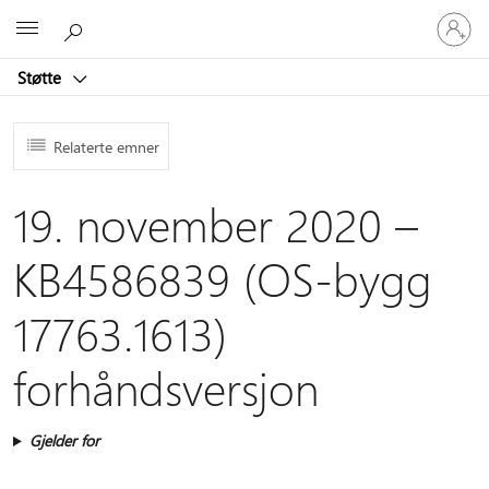
Logg
Microsoft
på
kontoen
Støtte
din
Relaterte emner
19. november 2020 –
KB4586839 (OS-bygg
17763.1613)
forhåndsversjon
Gjelder for