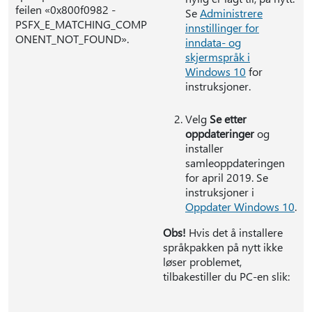
feilen «0x800f0982 -
Se
Administrere
PSFX_E_MATCHING_COMP
innstillinger for
ONENT_NOT_FOUND».
inndata- og
skjermspråk i
Windows 10
for
instruksjoner.
Velg
Se etter
oppdateringer
og
installer
samleoppdateringen
for april 2019. Se
instruksjoner i
Oppdater Windows 10
.
Obs!
Hvis det å installere
språkpakken på nytt ikke
løser problemet,
tilbakestiller du PC-en slik: