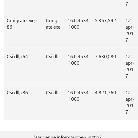
7
Cmigrate.exe,x
Cmigr
16.0.4534
5,367,592
12-
86
ate.exe
.1000
apr-
201
7
Csi.dll,x64
Csi.dll
16.0.4534
7,630,080
12-
.1000
apr-
201
7
Csi.dll,x86
Csi.dll
16.0.4534
4,821,760
12-
.1000
apr-
201
7
Var denne informasjonen nyttig?