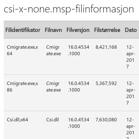
csi-x-none.msp-filinformasjon
Filidentifikator
Filnavn
Filversjon
Filstørrelse
Dato
Cmigrate.exe,x
Cmigr
16.0.4534
8,421,168
12-
64
ate.exe
.1000
apr-
201
7
Cmigrate.exe,x
Cmigr
16.0.4534
5,367,592
12-
86
ate.exe
.1000
apr-
201
7
Csi.dll,x64
Csi.dll
16.0.4534
7,630,080
12-
.1000
apr-
201
7