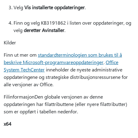
Velg
Vis installerte oppdateringer
.
Finn og velg KB3191862 i listen over oppdateringer, og
velg
deretter Avinstaller
.
Kilder
Finn ut mer om
standardterminologien som brukes til å
beskrive Microsoft-programvareoppdateringer
.
Office
System TechCenter
inneholder de nyeste administrative
oppdateringene og strategiske distribusjonsressursene for
alle versjoner av Office.
FilinformasjonDen globale versjonen av denne
oppdateringen har filattributtene (eller nyere filattributter)
som er oppført i tabellen nedenfor.
x64