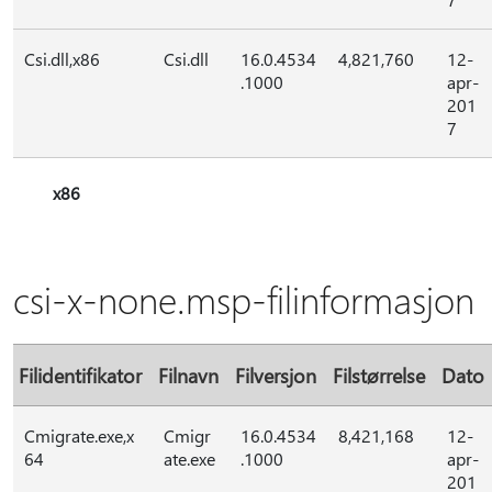
Csi.dll,x86
Csi.dll
16.0.4534
4,821,760
12-
.1000
apr-
201
7
x86
csi-x-none.msp-filinformasjon
Filidentifikator
Filnavn
Filversjon
Filstørrelse
Dato
Cmigrate.exe,x
Cmigr
16.0.4534
8,421,168
12-
64
ate.exe
.1000
apr-
201