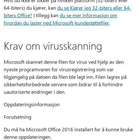
Hvis du ikke er sikker på hvilken plattform (32-biters eller
64-biters) du kjører, kan
du se Kjører jeg 32-biters eller 64-
biters Office?
I tillegg kan
du se mer informasjon om
hvordan du laster ned Microsoft-kundestøttefiler
.
Krav om virusskanning
Microsoft skannet denne filen for virus ved hjelp av den
nyeste programvaren for virusregistrering som var
tilgjengelig på datoen da filen ble lagt inn. Filen lagres på
sikkerhetsforbedrede servere som bidrar til å forhindre
uautoriserte endringer i den.
Oppdateringsinformasjon
Forutsetning
Du må ha Microsoft Office 2016 installert for å kunne bruke
denne oppdateringen.