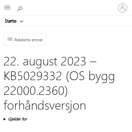
Logg
Microsoft
på
kontoen
Støtte
din
Relaterte emner
22. august 2023 –
KB5029332 (OS bygg
22000.2360)
forhåndsversjon
Gjelder for