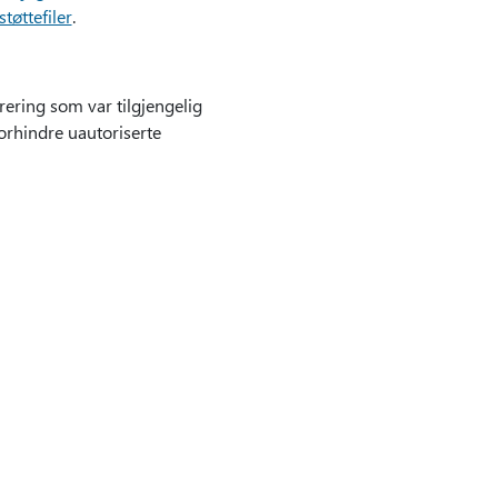
øttefiler
.
rering som var tilgjengelig
forhindre uautoriserte