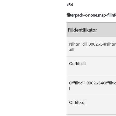
x64
filterpack-x-none.msp-filin
Filidentifikator
Nlhtml.dll_0002.x64Nlhtm
.dll
Odffilt.dll
Offfilt.dll_0002.x64Offfilt.d
l
Offfiltx.dll