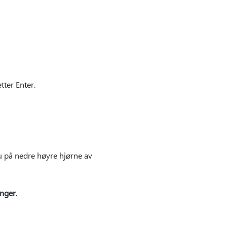
tter Enter.
u på nedre høyre hjørne av
inger
.