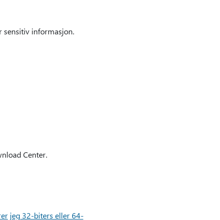
 sensitiv informasjon.
wnload Center.
er jeg 32-biters eller 64-