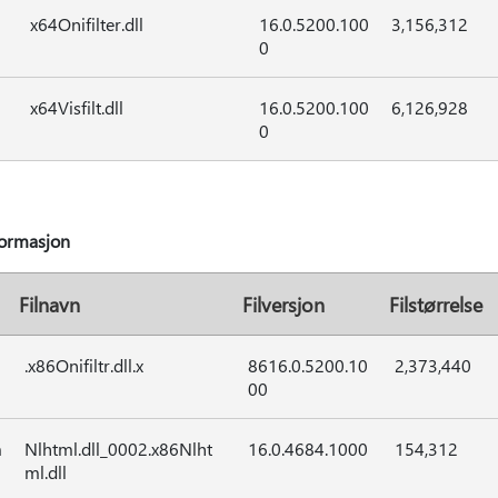
x64Onifilter.dll
16.0.5200.100
3,156,312
0
x64Visfilt.dll
16.0.5200.100
6,126,928
0
formasjon
Filnavn
Filversjon
Filstørrelse
.x86Onifiltr.dll.x
8616.0.5200.10
2,373,440
00
m
Nlhtml.dll_0002.x86Nlht
16.0.4684.1000
154,312
ml.dll