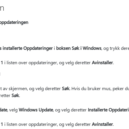
on
 oppdateringen
s installerte Oppdateringer
i
boksen Søk i Windows
, og trykk dere
11
i listen over oppdateringer, og velg deretter
Avinstaller
.
1
t av skjermen, og velg deretter
Søk
. Hvis du bruker mus, peker d
retter
Søk
.
ate
, velg
Windows Update
, og velg deretter
Installerte Oppdater
11
i listen over oppdateringer, og velg deretter
Avinstaller
.