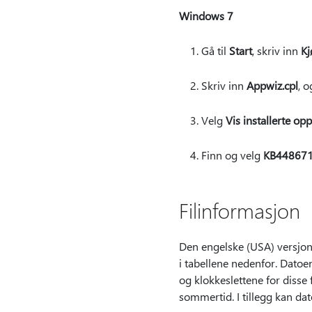
Windows 7
Gå til
Start
, skriv inn
Kj
Skriv inn
Appwiz.cpl
, o
Velg
Vis installerte op
Finn og velg
KB44867
Filinformasjon
Den engelske (USA) versjon
i tabellene nedenfor. Datoe
og klokkeslettene for disse
sommertid. I tillegg kan da