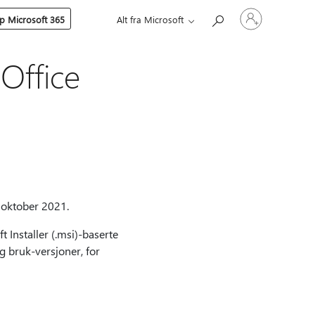
Logg
p Microsoft 365
Alt fra Microsoft
på
kontoen
din
Office
 oktober 2021.
Installer (.msi)-baserte
g bruk-versjoner, for