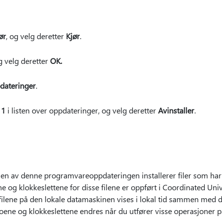
ør
, og velg deretter
Kjør
.
g velg deretter
OK.
pdateringer
.
11
i listen over oppdateringer, og velg deretter
Avinstaller
.
en av denne programvareoppdateringen installerer filer som har 
ne og klokkeslettene for disse filene er oppført i Coordinated Un
 filene på den lokale datamaskinen vises i lokal tid sammen med d
toene og klokkeslettene endres når du utfører visse operasjoner på