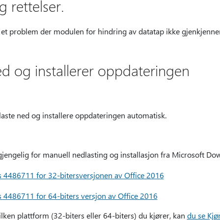
 rettelser.
et problem der modulen for hindring av datatap ikke gjenkjenner
ned og installerer oppdateringen
å laste ned og installere oppdateringen automatisk.
jengelig for manuell nedlasting og installasjon fra Microsoft Do
 4486711 for 32-bitersversjonen av Office 2016
 4486711 for 64-biters versjon av Office 2016
ilken plattform (32-biters eller 64-biters) du kjører, kan
du se Kjør