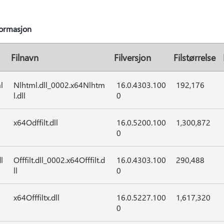
formasjon
Filnavn
Filversjon
Filstørrelse
l
Nlhtml.dll_0002.x64Nlhtm
16.0.4303.100
192,176
l.dll
0
x64Odffilt.dll
16.0.5200.100
1,300,872
0
l
Offfilt.dll_0002.x64Offfilt.d
16.0.4303.100
290,488
ll
0
x64Offfiltx.dll
16.0.5227.100
1,617,320
0