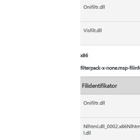
Onifiltr.dll
Visfilt.dll
x86
filterpack-x-none.msp-filin
Filidentifikator
Onifiltr.dll
Nlhtml.dll_0002.x86Nlht
l.dll