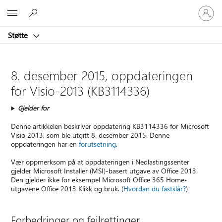
Logg
Microsoft
på
kontoen
Støtte
din
8. desember 2015, oppdateringen
for Visio-2013 (KB3114336)
Gjelder for
Denne artikkelen beskriver oppdatering KB3114336 for Microsoft
Visio 2013, som ble utgitt 8. desember 2015. Denne
oppdateringen har en
forutsetning
.
Vær oppmerksom på at oppdateringen i Nedlastingssenter
gjelder Microsoft Installer (MSI)-basert utgave av Office 2013.
Den gjelder ikke for eksempel Microsoft Office 365 Home-
utgavene Office 2013 Klikk og bruk. (
Hvordan du fastslår?
)
Forbedringer og feilrettinger