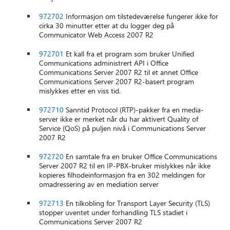
972702
Informasjon om tilstedeværelse fungerer ikke for
cirka 30 minutter etter at du logger deg på
Communicator Web Access 2007 R2
972701
Et kall fra et program som bruker Unified
Communications administrert API i Office
Communications Server 2007 R2 til et annet Office
Communications Server 2007 R2-basert program
mislykkes etter en viss tid.
972710
Sanntid Protocol (RTP)-pakker fra en media-
server ikke er merket når du har aktivert Quality of
Service (QoS) på puljen nivå i Communications Server
2007 R2
972720
En samtale fra en bruker Office Communications
Server 2007 R2 til en IP-PBX-bruker mislykkes når ikke
kopieres filhodeinformasjon fra en 302 meldingen for
omadressering av en mediation server
972713
En tilkobling for Transport Layer Security (TLS)
stopper uventet under forhandling TLS stadiet i
Communications Server 2007 R2