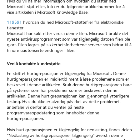
Hvis du vil ha mer informasjon om hvordan du laster ned
Microsoft-støttefiler, klikker du følgende artikkelnummer for å
vise artikkelen i Microsoft Knowledge Base:
119591
hvordan du ned Microsoft-støttefiler fra elektroniske
tjenester
Microsoft har søkt etter virus i denne filen. Microsoft brukte det
nyeste antivirusprogrammet som var tilgjengelig datoen filen ble
gjort. Filen lagres på sikkerhetsforbedrede servere som bidrar til å
hindre uautoriserte endringer i filen.
Ved å kontakte kundestøtte
En støttet hurtigreparasjon er tilgjengelig fra Microsoft. Denne
hurtigreparasjonen er imidlertid ment å løse problemene som er
beskrevet i denne artikkelen. Bruk denne hurtigreparasjonen bare
på systemer som har problemer som er beskrevet i denne
artikkelen. Denne hurtigreparasjonen kan gjennomgå ytterligere
testing. Hvis du ikke er alvorlig påvirket av dette problemet,
anbefaler vi derfor at du venter på neste
programvareoppdatering som inneholder denne
hurtigreparasjonen.
Hvis hurtigreparasjonen er tilgjengelig for nedlasting, finnes delen
"Nedlasting av hurtigreparasjoner tilgjengelig" øverst i denne