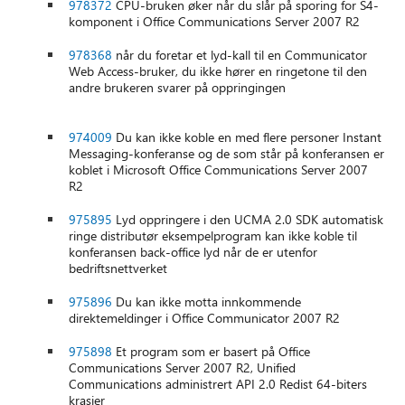
978372
CPU-bruken øker når du slår på sporing for S4-
komponent i Office Communications Server 2007 R2
978368
når du foretar et lyd-kall til en Communicator
Web Access-bruker, du ikke hører en ringetone til den
andre brukeren svarer på oppringingen
974009
Du kan ikke koble en med flere personer Instant
Messaging-konferanse og de som står på konferansen er
koblet i Microsoft Office Communications Server 2007
R2
975895
Lyd oppringere i den UCMA 2.0 SDK automatisk
ringe distributør eksempelprogram kan ikke koble til
konferansen back-office lyd når de er utenfor
bedriftsnettverket
975896
Du kan ikke motta innkommende
direktemeldinger i Office Communicator 2007 R2
975898
Et program som er basert på Office
Communications Server 2007 R2, Unified
Communications administrert API 2.0 Redist 64-biters
krasjer