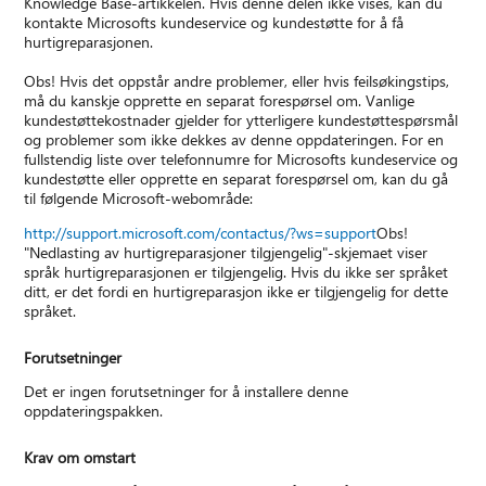
Knowledge Base-artikkelen. Hvis denne delen ikke vises, kan du
kontakte Microsofts kundeservice og kundestøtte for å få
hurtigreparasjonen.
Obs! Hvis det oppstår andre problemer, eller hvis feilsøkingstips,
må du kanskje opprette en separat forespørsel om. Vanlige
kundestøttekostnader gjelder for ytterligere kundestøttespørsmål
og problemer som ikke dekkes av denne oppdateringen. For en
fullstendig liste over telefonnumre for Microsofts kundeservice og
kundestøtte eller opprette en separat forespørsel om, kan du gå
til følgende Microsoft-webområde:
http://support.microsoft.com/contactus/?ws=support
Obs!
"Nedlasting av hurtigreparasjoner tilgjengelig"-skjemaet viser
språk hurtigreparasjonen er tilgjengelig. Hvis du ikke ser språket
ditt, er det fordi en hurtigreparasjon ikke er tilgjengelig for dette
språket.
Forutsetninger
Det er ingen forutsetninger for å installere denne
oppdateringspakken.
Krav om omstart