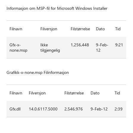
Informasjon om MSP-fil for Microsoft Windows Installer
Filnavn
Filversjon
Filstørrelse
Dato
Tid
Gfx-x-
Ikke
1,256,448
9-Feb-
9:21
none.msp
tilgjengelig
12
Grafikk-x-none.msp Filinformasjon
Filnavn
Filversjon
Filstørrelse
Dato
Tid
Gfx.dll
14.0.6117.5000
2,546,976
9-Feb-12
2:39