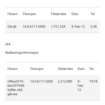
Filnavn
Filversjon
Filstørrelse
Dato
Tid
Gfx.dll
14.0.6117.5000
1,751,328
9-Feb-12
2:38
x64
Nedlastingsinformasjon
Filnavn
Filversjon
Filstørrelse
Dato
Tid
Office2010-
14.0.6117.5000
2,212,080
9-
19:18
kb2597948-
Feb-
fullfile-x64-
12
glb.exe