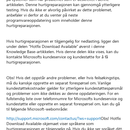
artikkelen. Denne hurtigreparasjonen kan gjennomgå ytterligere
testing. Hvis du ikke er alvorlig påvirket av dette problemet,
anbefaler vi derfor at du venter på neste
programvareoppdatering som inneholder denne
hurtigreparasjonen.
Hvis hurtigreparasjonen er tilgjengelig for nedlasting, ligger den
under delen "Hotfix Download Available" øverst i denne
Knowledge Base-artikkelen. Hvis denne delen ikke vises, kan du
kontakte Microsofts kundeservice og kundestøtte for å få
hurtigreparasjonen.
Obs! Hvis det oppstår andre problemer, eller hvis feilsøkingstips,
må du kanskje opprette en separat forespørsel om. Vanlige
kundestøttekostnader gjelder for ytterligere kundestøttespørsmål
og problemer som ikke dekkes av denne oppdateringen. For en
fullstendig liste over telefonnumre for Microsofts kundeservice og
kundestøtte eller opprette en separat forespørsel om, kan du gå
til følgende Microsoft-webområde:
http://support.microsoft.com/contactus/?ws=support
Obs! Hotfix
Download Available-skjemaet viser språkene som
hurtigreparasjonen er tilgjengelig på. Hvis du ikke ser språket ditt,