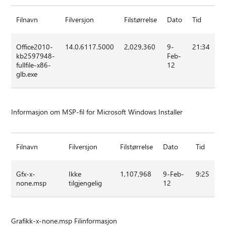
Filnavn
Filversjon
Filstørrelse
Dato
Tid
Office2010-
14.0.6117.5000
2,029,360
9-
21:34
kb2597948-
Feb-
fullfile-x86-
12
glb.exe
Informasjon om MSP-fil for Microsoft Windows Installer
Filnavn
Filversjon
Filstørrelse
Dato
Tid
Gfx-x-
Ikke
1,107,968
9-Feb-
9:25
none.msp
tilgjengelig
12
Grafikk-x-none.msp Filinformasjon