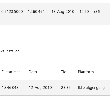
4.0.5123.5000
1,260,464
13-Aug-2010
10:20
x86
s Installer
Filstørrelse
Dato
Tid
Plattform
1,346,048
12-Aug-2010
23:32
Ikke tilgjengelig