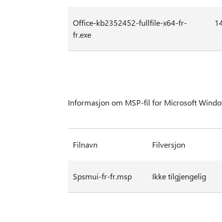
Office-kb2352452-fullfile-x64-fr-
1
fr.exe
Informasjon om MSP-fil for Microsoft Window
Filnavn
Filversjon
Spsmui-fr-fr.msp
Ikke tilgjengelig