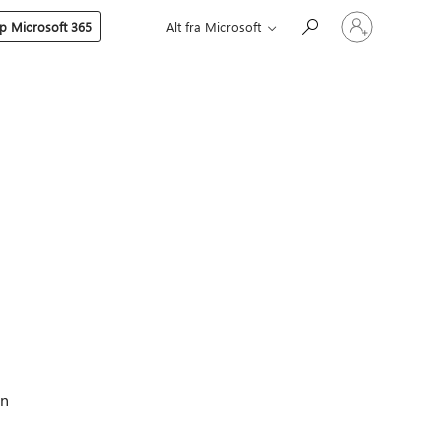
Logg
p Microsoft 365
Alt fra Microsoft
på
kontoen
din
en