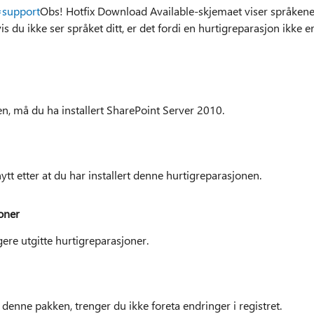
=support
Obs! Hotfix Download Available-skjemaet viser språken
s du ikke ser språket ditt, er det fordi en hurtigreparasjon ikke e
en, må du ha installert SharePoint Server 2010.
tt etter at du har installert denne hurtigreparasjonen.
oner
gere utgitte hurtigreparasjoner.
 denne pakken, trenger du ikke foreta endringer i registret.