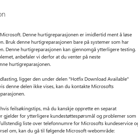
on
ra Microsoft. Denne hurtigreparasjonen er imidlertid ment å løse
en. Bruk denne hurtigreparasjonen bare på systemer som har
en. Denne hurtigreparasjonen kan gjennomgå ytterligere testing.
blemet, anbefaler vi derfor at du venter på neste
ne hurtigreparasjonen.
edlasting, ligger den under delen "Hotfix Download Available"
is denne delen ikke vises, kan du kontakte Microsofts
eparasjonen.
hvis feilsøkingstips, må du kanskje opprette en separat
r gjelder for ytterligere kundestøttespørsmål og problemer som
ullstendig liste over telefonnumre for Microsofts kundeservice o
ørsel om, kan du gå til følgende Microsoft-webområde: