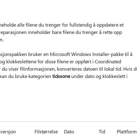
eholde alle filene du trenger for fullstendig å oppdatere et
reparasjonen inneholder bare filene du trenger å rette opp
n.
sjonspakken bruker en Microsoft Windows Installer-pakke til å
g klokkeslettene for disse filene er oppført i Coordinated
du viser filinformasjonen, konverteres datoen til lokal tid. Hvis 
, kan du bruke kategorien
tidssone
under dato og klokkeslett i
lversjon
Filstørrelse
Dato
Tid
Plattform