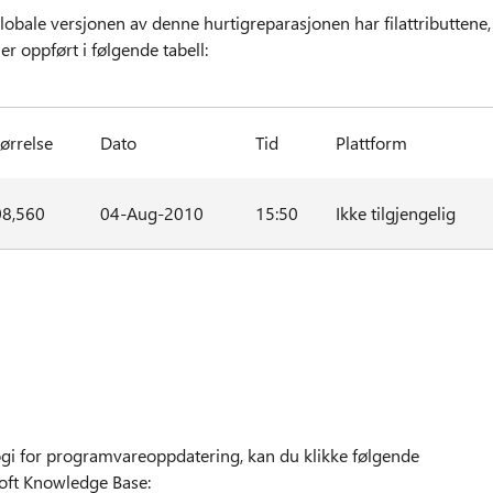
globale versjonen av denne hurtigreparasjonen har filattributtene,
er oppført i følgende tabell:
tørrelse
Dato
Tid
Plattform
08,560
04-Aug-2010
15:50
Ikke tilgjengelig
gi for programvareoppdatering, kan du klikke følgende
soft Knowledge Base: