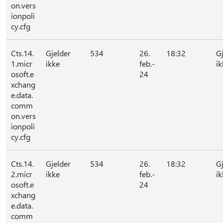
on.vers
ionpoli
cy.cfg
Cts.14.
Gjelder
534
26.
18:32
G
1.micr
ikke
feb.-
ik
osoft.e
24
xchang
e.data.
comm
on.vers
ionpoli
cy.cfg
Cts.14.
Gjelder
534
26.
18:32
G
2.micr
ikke
feb.-
ik
osoft.e
24
xchang
e.data.
comm