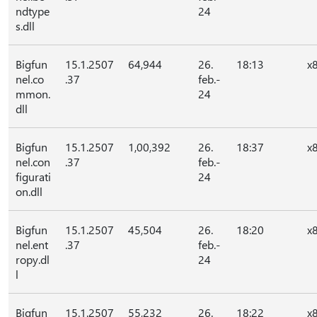
ndtype
24
s.dll
Bigfun
15.1.2507
64,944
26.
18:13
x
nel.co
.37
feb.-
mmon.
24
dll
Bigfun
15.1.2507
1,00,392
26.
18:37
x
nel.con
.37
feb.-
figurati
24
on.dll
Bigfun
15.1.2507
45,504
26.
18:20
x
nel.ent
.37
feb.-
ropy.dl
24
l
Bigfun
15.1.2507
55,232
26.
18:22
x