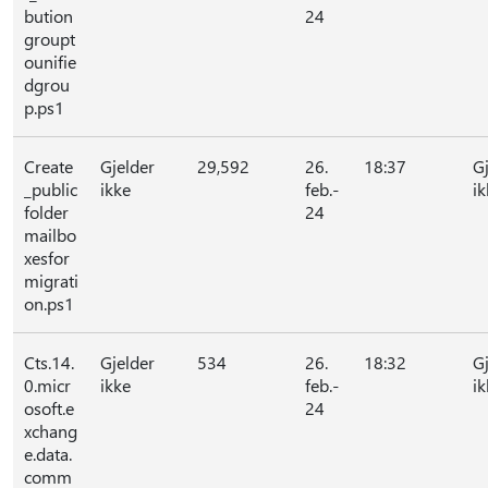
bution
24
groupt
ounifie
dgrou
p.ps1
Create
Gjelder
29,592
26.
18:37
G
_public
ikke
feb.-
ik
folder
24
mailbo
xesfor
migrati
on.ps1
Cts.14.
Gjelder
534
26.
18:32
G
0.micr
ikke
feb.-
ik
osoft.e
24
xchang
e.data.
comm