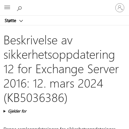
Logg
Microsoft
på
kontoen
Støtte
din
Beskrivelse av
sikkerhetsoppdatering
12 for Exchange Server
2016: 12. mars 2024
(KB5036386)
Gjelder for
Denne samleoppdateringen for sikkerhetsoppdateringer