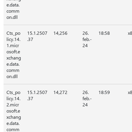
e.data.
comm
on.dll
Cts_po
15.1.2507
14,256
26.
18:58
x
licy.14.
.37
feb.-
1.micr
24
osoft.e
xchang
e.data.
comm
on.dll
Cts_po
15.1.2507
14,272
26.
18:59
x
licy.14.
.37
feb.-
2.micr
24
osoft.e
xchang
e.data.
comm