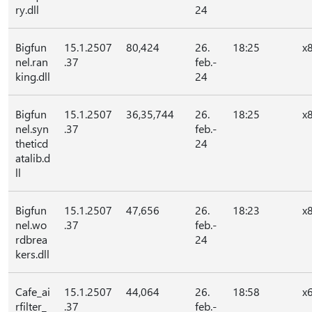
ry.dll
24
Bigfun
15.1.2507
80,424
26.
18:25
x
nel.ran
.37
feb.-
king.dll
24
Bigfun
15.1.2507
36,35,744
26.
18:25
x
nel.syn
.37
feb.-
theticd
24
atalib.d
ll
Bigfun
15.1.2507
47,656
26.
18:23
x
nel.wo
.37
feb.-
rdbrea
24
kers.dll
Cafe_ai
15.1.2507
44,064
26.
18:58
x
rfilter_
.37
feb.-