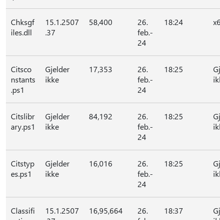
Chksgf
15.1.2507
58,400
26.
18:24
x
iles.dll
.37
feb.-
24
Citsco
Gjelder
17,353
26.
18:25
G
nstants
ikke
feb.-
ik
.ps1
24
Citslibr
Gjelder
84,192
26.
18:25
G
ary.ps1
ikke
feb.-
ik
24
Citstyp
Gjelder
16,016
26.
18:25
G
es.ps1
ikke
feb.-
ik
24
Classifi
15.1.2507
16,95,664
26.
18:37
G