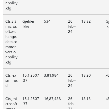
npolicy
.cfg
Cts.8.3.
Gjelder
534
26.
18:32
G
micros
ikke
feb.-
ik
oft.exc
24
hange.
data.co
mmon.
versio
npolicy
.cfg
Cts_ex
15.1.2507
3,81,984
26.
18:20
x
smime.
.37
feb.-
dll
24
Cts_mi
15.1.2507
16,87,488
26.
18:13
x
crosoft
.37
feb.-
.excha
24