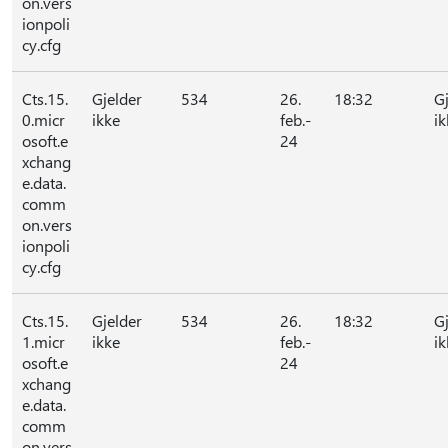
on.vers
ionpoli
cy.cfg
Cts.15.
Gjelder
534
26.
18:32
G
0.micr
ikke
feb.-
ik
osoft.e
24
xchang
e.data.
comm
on.vers
ionpoli
cy.cfg
Cts.15.
Gjelder
534
26.
18:32
G
1.micr
ikke
feb.-
ik
osoft.e
24
xchang
e.data.
comm
on.vers