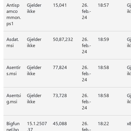
Antisp
Gjelder
15,041
26.
18:57
G
amco
ikke
feb.-
ik
mmon.
24
ps1
Asdat.
Gjelder
50,87,232
26.
18:59
G
msi
ikke
feb.-
ik
24
Asentir
Gjelder
77,824
26.
18:58
G
s.msi
ikke
feb.-
ik
24
Asentsi
Gjelder
73,728
26.
18:58
G
g.msi
ikke
feb.-
ik
24
Bigfun
15.1.2507
45,088
26.
18:22
x
nel.bo
.37
feb.-