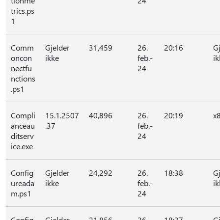
tionme
24
trics.ps
1
Comm
Gjelder
31,459
26.
20:16
G
oncon
ikke
feb.-
ik
nectfu
24
nctions
.ps1
Compli
15.1.2507
40,896
26.
20:19
x
anceau
.37
feb.-
ditserv
24
ice.exe
Config
Gjelder
24,292
26.
18:38
G
ureada
ikke
feb.-
ik
m.ps1
24
Config
Gjelder
21,856
26.
18:37
G