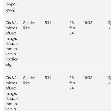
ionpoli
cy.cfg
Cts.8.1.
Gjelder
534
26.
18:32
G
micros
ikke
feb.-
ik
oft.exc
24
hange.
data.co
mmon.
versio
npolicy
.cfg
Cts.8.2.
Gjelder
534
26.
18:32
G
micros
ikke
feb.-
ik
oft.exc
24
hange.
data.co
mmon.
versio