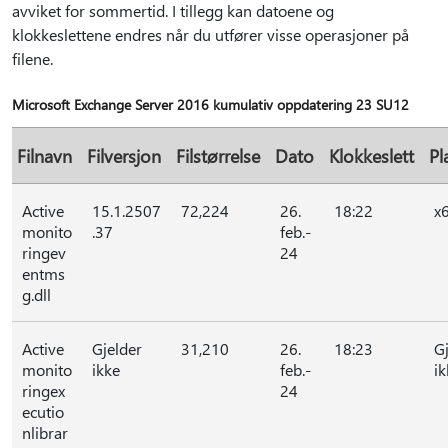
avviket for sommertid. I tillegg kan datoene og
klokkeslettene endres når du utfører visse operasjoner på
filene.
Microsoft Exchange Server 2016 kumulativ oppdatering 23 SU12
Filnavn
Filversjon
Filstørrelse
Dato
Klokkeslett
Pl
Active
15.1.2507
72,224
26.
18:22
x
monito
.37
feb.-
ringev
24
entms
g.dll
Active
Gjelder
31,210
26.
18:23
G
monito
ikke
feb.-
ik
ringex
24
ecutio
nlibrar