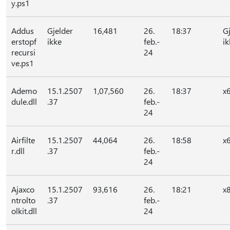
y.ps1
Addus
Gjelder
16,481
26.
18:37
G
erstopf
ikke
feb.-
ik
recursi
24
ve.ps1
Ademo
15.1.2507
1,07,560
26.
18:37
x
dule.dll
.37
feb.-
24
Airfilte
15.1.2507
44,064
26.
18:58
x
r.dll
.37
feb.-
24
Ajaxco
15.1.2507
93,616
26.
18:21
x
ntrolto
.37
feb.-
olkit.dll
24