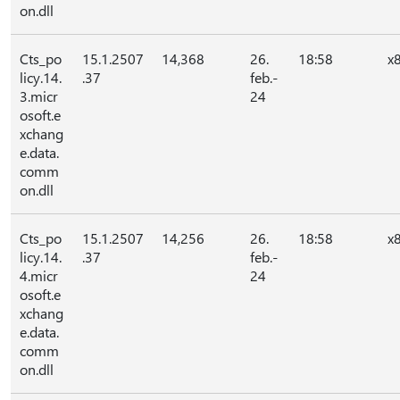
on.dll
Cts_po
15.1.2507
14,368
26.
18:58
x
licy.14.
.37
feb.-
3.micr
24
osoft.e
xchang
e.data.
comm
on.dll
Cts_po
15.1.2507
14,256
26.
18:58
x
licy.14.
.37
feb.-
4.micr
24
osoft.e
xchang
e.data.
comm
on.dll