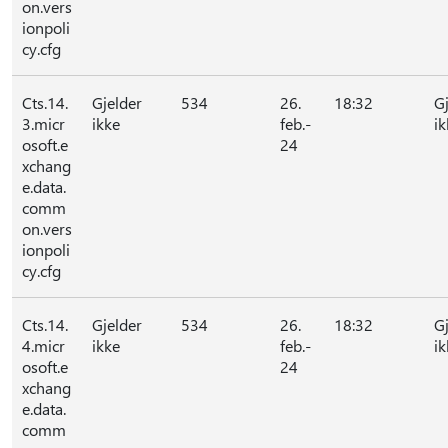
on.vers
ionpoli
cy.cfg
Cts.14.
Gjelder
534
26.
18:32
G
3.micr
ikke
feb.-
ik
osoft.e
24
xchang
e.data.
comm
on.vers
ionpoli
cy.cfg
Cts.14.
Gjelder
534
26.
18:32
G
4.micr
ikke
feb.-
ik
osoft.e
24
xchang
e.data.
comm