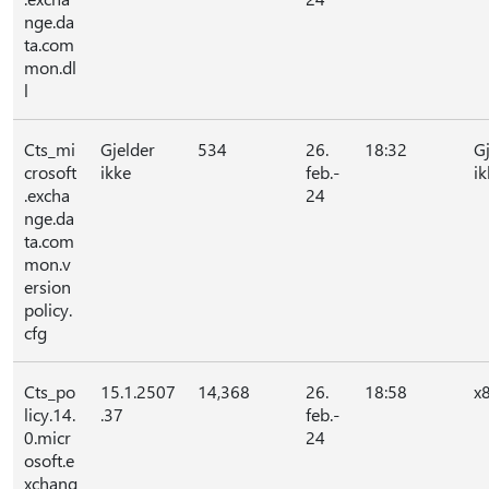
nge.da
ta.com
mon.dl
l
Cts_mi
Gjelder
534
26.
18:32
G
crosoft
ikke
feb.-
ik
.excha
24
nge.da
ta.com
mon.v
ersion
policy.
cfg
Cts_po
15.1.2507
14,368
26.
18:58
x
licy.14.
.37
feb.-
0.micr
24
osoft.e
xchang