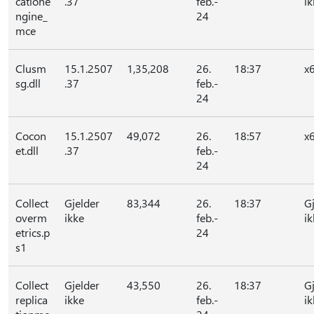
catione
.37
feb.-
ik
ngine_
24
mce
Clusm
15.1.2507
1,35,208
26.
18:37
x
sg.dll
.37
feb.-
24
Cocon
15.1.2507
49,072
26.
18:57
x
et.dll
.37
feb.-
24
Collect
Gjelder
83,344
26.
18:37
G
overm
ikke
feb.-
ik
etrics.p
24
s1
Collect
Gjelder
43,550
26.
18:37
G
replica
ikke
feb.-
ik