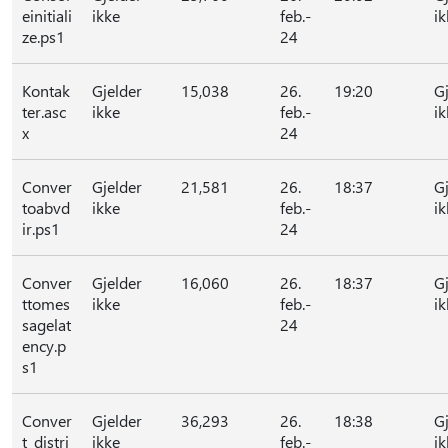
einitiali
ikke
feb.-
ik
ze.ps1
24
Kontak
Gjelder
15,038
26.
19:20
G
ter.asc
ikke
feb.-
ik
x
24
Conver
Gjelder
21,581
26.
18:37
G
toabvd
ikke
feb.-
ik
ir.ps1
24
Conver
Gjelder
16,060
26.
18:37
G
ttomes
ikke
feb.-
ik
sagelat
24
ency.p
s1
Conver
Gjelder
36,293
26.
18:38
G
t_distri
ikke
feb.-
ik