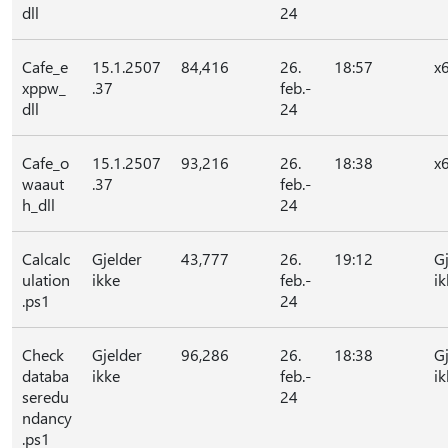
dll
24
Cafe_e
15.1.2507
84,416
26.
18:57
x
xppw_
.37
feb.-
dll
24
Cafe_o
15.1.2507
93,216
26.
18:38
x
waaut
.37
feb.-
h_dll
24
Calcalc
Gjelder
43,777
26.
19:12
G
ulation
ikke
feb.-
ik
.ps1
24
Check
Gjelder
96,286
26.
18:38
G
databa
ikke
feb.-
ik
seredu
24
ndancy
.ps1