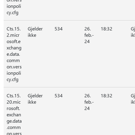
ionpoli
cy.cfg
Cts.15.
Gjelder
534
26.
18:32
G
2.micr
ikke
feb.-
ik
osoft.e
24
xchang
e.data.
comm
on.vers
ionpoli
cy.cfg
Cts.15.
Gjelder
534
26.
18:32
G
20.mic
ikke
feb.-
ik
rosoft.
24
exchan
ge.data
.comm
on.vers