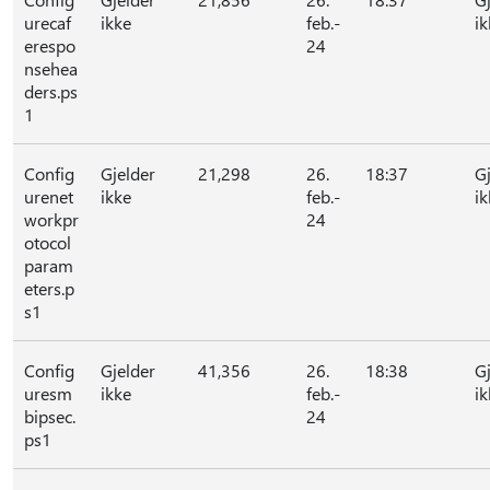
urecaf
ikke
feb.-
ik
erespo
24
nsehea
ders.ps
1
Config
Gjelder
21,298
26.
18:37
G
urenet
ikke
feb.-
ik
workpr
24
otocol
param
eters.p
s1
Config
Gjelder
41,356
26.
18:38
G
uresm
ikke
feb.-
ik
bipsec.
24
ps1