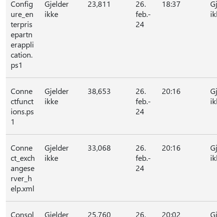
Config
Gjelder
23,811
26.
18:37
G
ure_en
ikke
feb.-
ik
terpris
24
epartn
erappli
cation.
ps1
Conne
Gjelder
38,653
26.
20:16
G
ctfunct
ikke
feb.-
ik
ions.ps
24
1
Conne
Gjelder
33,068
26.
20:16
G
ct_exch
ikke
feb.-
ik
angese
24
rver_h
elp.xml
Consol
Gjelder
25,760
26.
20:02
G