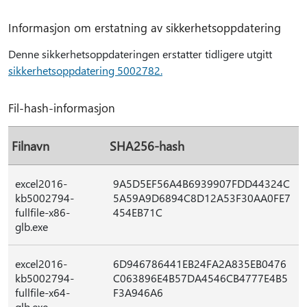
Informasjon om erstatning av sikkerhetsoppdatering
Denne sikkerhetsoppdateringen erstatter tidligere utgitt
sikkerhetsoppdatering 5002782.
Fil-hash-informasjon
Filnavn
SHA256-hash
excel2016-
9A5D5EF56A4B6939907FDD44324C
kb5002794-
5A59A9D6894C8D12A53F30AA0FE7
fullfile-x86-
454EB71C
glb.exe
excel2016-
6D946786441EB24FA2A835EB0476
kb5002794-
C063896E4B57DA4546CB4777E4B5
fullfile-x64-
F3A946A6
glb.exe