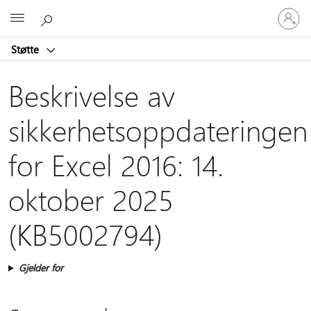
Logg
Microsoft
på
kontoen
Støtte
din
Beskrivelse av
sikkerhetsoppdateringen
for Excel 2016: 14.
oktober 2025
(KB5002794)
Gjelder for