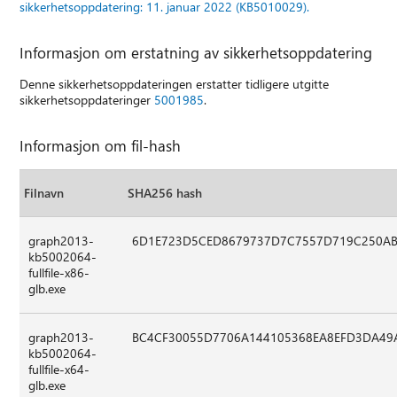
sikkerhetsoppdatering: 11. januar 2022 (KB5010029).
Informasjon om erstatning av sikkerhetsoppdatering
Denne sikkerhetsoppdateringen erstatter tidligere utgitte
sikkerhetsoppdateringer
5001985
.
Informasjon om fil-hash
Filnavn
SHA256 hash
graph2013-
6D1E723D5CED8679737D7C7557D719C250AB
kb5002064-
fullfile-x86-
glb.exe
graph2013-
BC4CF30055D7706A144105368EA8EFD3DA49
kb5002064-
fullfile-x64-
glb.exe